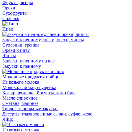
Фрукты, ягоды
Орехи
Сухофрукты
Соленья
Пиво
Закуски к пенному, снеки, орехи, чипсы
Сухарики, гренки
Орехи к пиву
Чипсы
Закуски к пенному на вес
Закуски к пенному
Молочные продукты и яйцо
Из козьего молока
Молоко, сливки, сгущенка
Кефир, ряженка, йогурты, коктейли
Масло сливочное
Сметана, майонез
Творог, творожные закуски
Десерты, глазированные сырки, суфле, желе
Яйцо
Из козьего молока