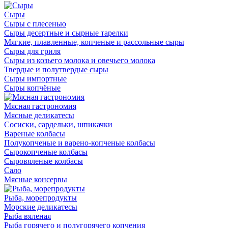
Сыры
Сыры с плесенью
Сыры десертные и сырные тарелки
Мягкие, плавленные, копченые и рассольные сыры
Сыры для гриля
Сыры из козьего молока и овечьего молока
Твердые и полутвердые сыры
Сыры импортные
Сыры копчёные
Мясная гастрономия
Мясные деликатесы
Сосиски, сардельки, шпикачки
Вареные колбасы
Полукопченые и варено-копченые колбасы
Сырокопченые колбасы
Сыровяленые колбасы
Сало
Мясные консервы
Рыба, морепродукты
Морские деликатесы
Рыба вяленая
Рыба горячего и полугорячего копчения