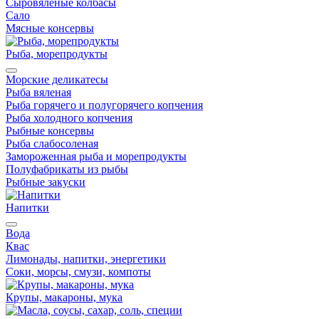
Сыровяленые колбасы
Сало
Мясные консервы
Рыба, морепродукты
Морские деликатесы
Рыба вяленая
Рыба горячего и полугорячего копчения
Рыба холодного копчения
Рыбные консервы
Рыба слабосоленая
Замороженная рыба и морепродукты
Полуфабрикаты из рыбы
Рыбные закуски
Напитки
Вода
Квас
Лимонады, напитки, энергетики
Соки, морсы, смузи, компоты
Крупы, макароны, мука