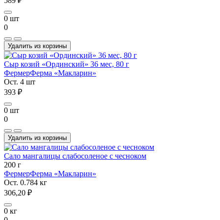
589 ₽
0 шт
0
Удалить из корзины
Сыр козий «Ординский» 36 мес, 80 г
Фермер
Ферма «Макларин»
Ост. 4 шт
393 ₽
0 шт
0
Удалить из корзины
Сало мангалицы слабосоленое с чесноком
200 г
Фермер
Ферма «Макларин»
Ост. 0.784 кг
306,20 ₽
0 кг
0