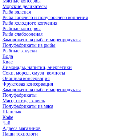
Мясные консервы
Морские деликатесы
Рыба вяленая
Рыба горячего и полугорячего копчения
Рыба холодного копчения
Рыбные консервы
Рыба слабосоленая
Замороженная рыба и морепродукты
Полуфабрикаты из рыбы
Рыбные закуски
Вода
Квас
Лимонады, напитки, энергетики
Соки, морсы, смузи, компоты
Овощная консервация
Фруктовая консервация
Замороженная рыба и морепродукты
Полуфабрикаты
Мясо, птица, халяль
Полуфабрикаты из мяса
Шашлык
Кофе
Чай
Адреса магазинов
Наши технологи