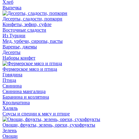
Хлеб
Выпечка
Десерты, сладости, попкорн
Конфеты, зефир, суфле
Восточные сладости
Из Турции
Мед, урбечи, сиропы, пасты
Варенье, джемы
Десерты
Наборы конфет
Фермерское мясо и птица
Говядина
Птица
Свинина
Свинина мангалица
Баранина и козлятина
Крольчатина
Халяль
Соусы и специи к мясу и птице
Овощи, фрукты, зелень, орехи, сухофрукты
Зелень
Овощи