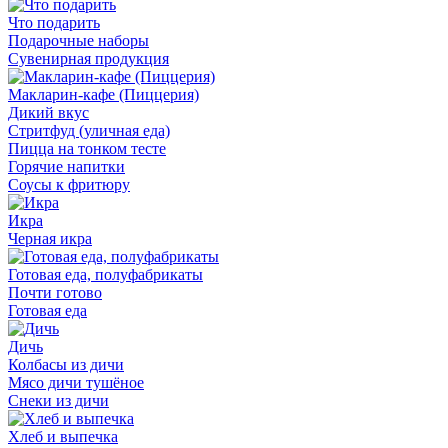
Что подарить
Подарочные наборы
Сувенирная продукция
Макларин-кафе (Пиццерия)
Дикий вкус
Стритфуд (уличная еда)
Пицца на тонком тесте
Горячие напитки
Соусы к фритюру
Икра
Черная икра
Готовая еда, полуфабрикаты
Почти готово
Готовая еда
Дичь
Колбасы из дичи
Мясо дичи тушёное
Снеки из дичи
Хлеб и выпечка