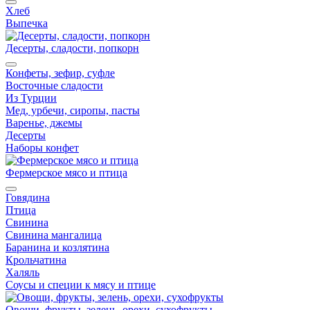
Хлеб
Выпечка
Десерты, сладости, попкорн
Конфеты, зефир, суфле
Восточные сладости
Из Турции
Мед, урбечи, сиропы, пасты
Варенье, джемы
Десерты
Наборы конфет
Фермерское мясо и птица
Говядина
Птица
Свинина
Свинина мангалица
Баранина и козлятина
Крольчатина
Халяль
Соусы и специи к мясу и птице
Овощи, фрукты, зелень, орехи, сухофрукты