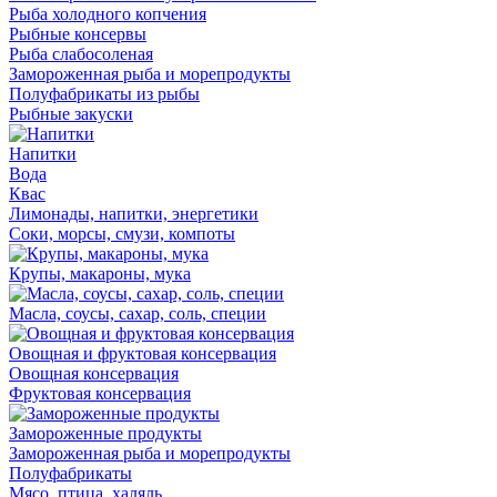
Рыба холодного копчения
Рыбные консервы
Рыба слабосоленая
Замороженная рыба и морепродукты
Полуфабрикаты из рыбы
Рыбные закуски
Напитки
Вода
Квас
Лимонады, напитки, энергетики
Соки, морсы, смузи, компоты
Крупы, макароны, мука
Масла, соусы, сахар, соль, специи
Овощная и фруктовая консервация
Овощная консервация
Фруктовая консервация
Замороженные продукты
Замороженная рыба и морепродукты
Полуфабрикаты
Мясо, птица, халяль