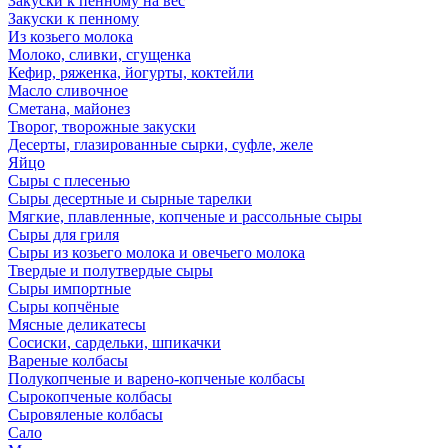
Закуски к пенному на вес
Закуски к пенному
Из козьего молока
Молоко, сливки, сгущенка
Кефир, ряженка, йогурты, коктейли
Масло сливочное
Сметана, майонез
Творог, творожные закуски
Десерты, глазированные сырки, суфле, желе
Яйцо
Сыры с плесенью
Сыры десертные и сырные тарелки
Мягкие, плавленные, копченые и рассольные сыры
Сыры для гриля
Сыры из козьего молока и овечьего молока
Твердые и полутвердые сыры
Сыры импортные
Сыры копчёные
Мясные деликатесы
Сосиски, сардельки, шпикачки
Вареные колбасы
Полукопченые и варено-копченые колбасы
Сырокопченые колбасы
Сыровяленые колбасы
Сало