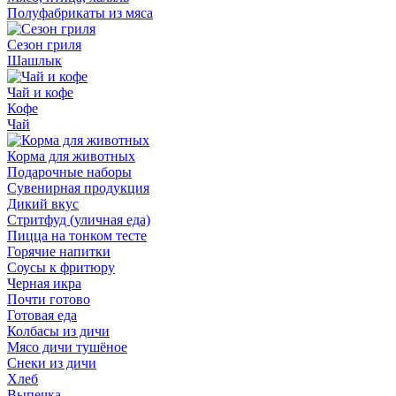
Полуфабрикаты из мяса
Сезон гриля
Шашлык
Чай и кофе
Кофе
Чай
Корма для животных
Подарочные наборы
Сувенирная продукция
Дикий вкус
Стритфуд (уличная еда)
Пицца на тонком тесте
Горячие напитки
Соусы к фритюру
Черная икра
Почти готово
Готовая еда
Колбасы из дичи
Мясо дичи тушёное
Снеки из дичи
Хлеб
Выпечка