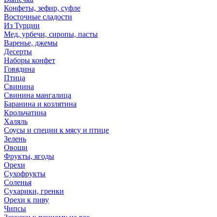
Конфеты, зефир, суфле
Восточные сладости
Из Турции
Мед, урбечи, сиропы, пасты
Варенье, джемы
Десерты
Наборы конфет
Говядина
Птица
Свинина
Свинина мангалица
Баранина и козлятина
Крольчатина
Халяль
Соусы и специи к мясу и птице
Зелень
Овощи
Фрукты, ягоды
Орехи
Сухофрукты
Соленья
Сухарики, гренки
Орехи к пиву
Чипсы