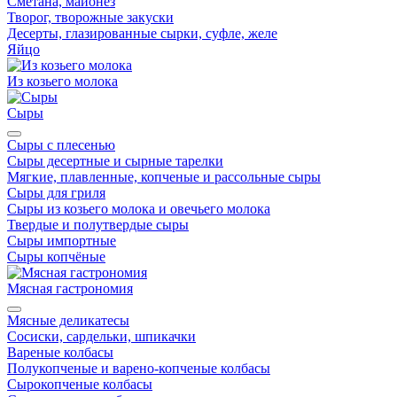
Сметана, майонез
Творог, творожные закуски
Десерты, глазированные сырки, суфле, желе
Яйцо
Из козьего молока
Сыры
Сыры с плесенью
Сыры десертные и сырные тарелки
Мягкие, плавленные, копченые и рассольные сыры
Сыры для гриля
Сыры из козьего молока и овечьего молока
Твердые и полутвердые сыры
Сыры импортные
Сыры копчёные
Мясная гастрономия
Мясные деликатесы
Сосиски, сардельки, шпикачки
Вареные колбасы
Полукопченые и варено-копченые колбасы
Сырокопченые колбасы