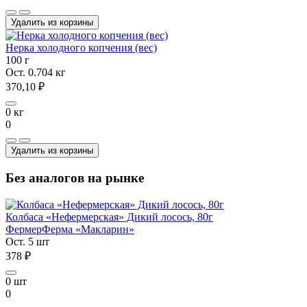
Удалить из корзины
Нерка холодного копчения (вес)
100 г
Ост. 0.704 кг
370,10 ₽
0 кг
0
Удалить из корзины
Без аналогов на рынке
Колбаса «Нефермерская» Дикий лосось, 80г
Фермер
Ферма «Макларин»
Ост. 5 шт
378 ₽
0 шт
0