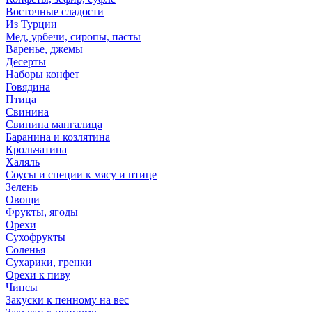
Восточные сладости
Из Турции
Мед, урбечи, сиропы, пасты
Варенье, джемы
Десерты
Наборы конфет
Говядина
Птица
Свинина
Свинина мангалица
Баранина и козлятина
Крольчатина
Халяль
Соусы и специи к мясу и птице
Зелень
Овощи
Фрукты, ягоды
Орехи
Сухофрукты
Соленья
Сухарики, гренки
Орехи к пиву
Чипсы
Закуски к пенному на вес