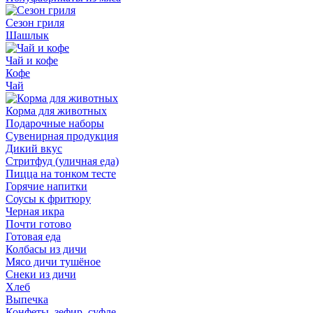
Сезон гриля
Шашлык
Чай и кофе
Кофе
Чай
Корма для животных
Подарочные наборы
Сувенирная продукция
Дикий вкус
Стритфуд (уличная еда)
Пицца на тонком тесте
Горячие напитки
Соусы к фритюру
Черная икра
Почти готово
Готовая еда
Колбасы из дичи
Мясо дичи тушёное
Снеки из дичи
Хлеб
Выпечка
Конфеты, зефир, суфле