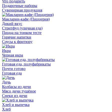
Что подарить
Подарочные наборы
Сувенирная продукция
Макларин-кафе (Пиццерия)
Дикий вкус
Стритфуд (уличная еда)
Пицца на тонком тесте
Горячие напитки
Соусы к фритюру
Икра
Черная икра
Готовая еда, полуфабрикаты
Почти готово
Готовая еда
Дичь
Колбасы из дичи
Мясо дичи тушёное
Снеки из дичи
Хлеб и выпечка
Хлеб