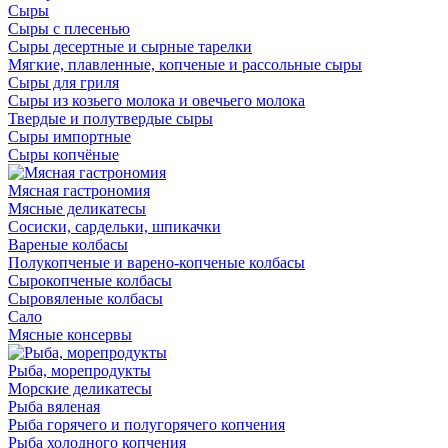
Сыры
Сыры с плесенью
Сыры десертные и сырные тарелки
Мягкие, плавленные, копченые и рассольные сыры
Сыры для гриля
Сыры из козьего молока и овечьего молока
Твердые и полутвердые сыры
Сыры импортные
Сыры копчёные
Мясная гастрономия
Мясные деликатесы
Сосиски, сардельки, шпикачки
Вареные колбасы
Полукопченые и варено-копченые колбасы
Сырокопченые колбасы
Сыровяленые колбасы
Сало
Мясные консервы
Рыба, морепродукты
Морские деликатесы
Рыба вяленая
Рыба горячего и полугорячего копчения
Рыба холодного копчения