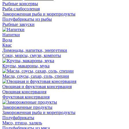
Рыбные консервы
Рыба слабосоленая
Замороженная рыба и морепродукты
Полуфабрикаты из рыбы
Рыбные закуски
Напитки
Вода
Квас
Лимонады, напитки, энергетики
Соки, морсы, смузи, компоты
Крупы, макароны, мука
Масла, соусы, сахар, соль, специи
Овощная и фруктовая консервация
Овощная консервация
Фруктовая консервация
Замороженные продукты
Замороженная рыба и морепродукты
Полуфабрикаты
Мясо, птица, халяль
Полуфабрикаты из мяса