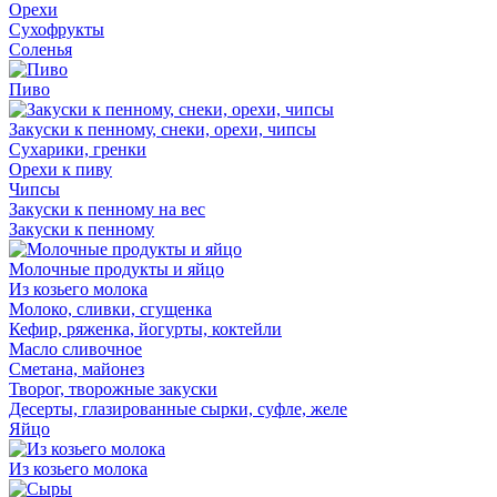
Орехи
Сухофрукты
Соленья
Пиво
Закуски к пенному, снеки, орехи, чипсы
Сухарики, гренки
Орехи к пиву
Чипсы
Закуски к пенному на вес
Закуски к пенному
Молочные продукты и яйцо
Из козьего молока
Молоко, сливки, сгущенка
Кефир, ряженка, йогурты, коктейли
Масло сливочное
Сметана, майонез
Творог, творожные закуски
Десерты, глазированные сырки, суфле, желе
Яйцо
Из козьего молока