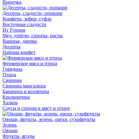
Выпечка
Десерты, сладости, попкорн
Конфеты, зефир, суфле
Восточные сладости
Из Турции
Мед, урбечи, сиропы, пасты
Варенье, джемы
Десерты
Наборы конфет
Фермерское мясо и птица
Говядина
Птица
Свинина
Свинина мангалица
Баранина и козлятина
Крольчатина
Халяль
Соусы и специи к мясу и птице
Овощи, фрукты, зелень, орехи, сухофрукты
Зелень
Овощи
Фрукты, ягоды