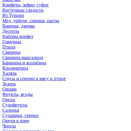
Конфеты, зефир, суфле
Восточные сладости
Из Турции
Мед, урбечи, сиропы, пасты
Варенье, джемы
Десерты
Наборы конфет
Говядина
Птица
Свинина
Свинина мангалица
Баранина и козлятина
Крольчатина
Халяль
Соусы и специи к мясу и птице
Зелень
Овощи
Фрукты, ягоды
Орехи
Сухофрукты
Соленья
Сухарики, гренки
Орехи к пиву
Чипсы