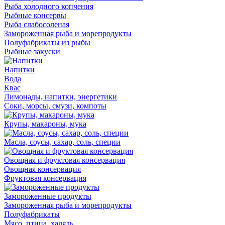
Рыба холодного копчения
Рыбные консервы
Рыба слабосоленая
Замороженная рыба и морепродукты
Полуфабрикаты из рыбы
Рыбные закуски
Напитки
Вода
Квас
Лимонады, напитки, энергетики
Соки, морсы, смузи, компоты
Крупы, макароны, мука
Масла, соусы, сахар, соль, специи
Овощная и фруктовая консервация
Овощная консервация
Фруктовая консервация
Замороженные продукты
Замороженная рыба и морепродукты
Полуфабрикаты
Мясо, птица, халяль