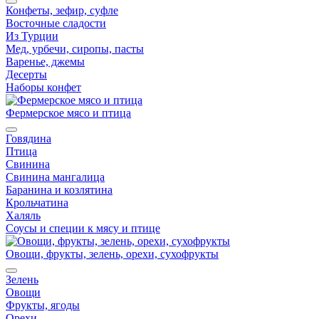
Конфеты, зефир, суфле
Восточные сладости
Из Турции
Мед, урбечи, сиропы, пасты
Варенье, джемы
Десерты
Наборы конфет
Фермерское мясо и птица
Говядина
Птица
Свинина
Свинина мангалица
Баранина и козлятина
Крольчатина
Халяль
Соусы и специи к мясу и птице
Овощи, фрукты, зелень, орехи, сухофрукты
Зелень
Овощи
Фрукты, ягоды
Орехи