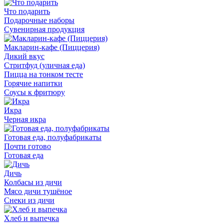
Что подарить
Подарочные наборы
Сувенирная продукция
Макларин-кафе (Пиццерия)
Дикий вкус
Стритфуд (уличная еда)
Пицца на тонком тесте
Горячие напитки
Соусы к фритюру
Икра
Черная икра
Готовая еда, полуфабрикаты
Почти готово
Готовая еда
Дичь
Колбасы из дичи
Мясо дичи тушёное
Снеки из дичи
Хлеб и выпечка