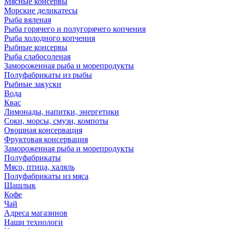
Мясные консервы
Морские деликатесы
Рыба вяленая
Рыба горячего и полугорячего копчения
Рыба холодного копчения
Рыбные консервы
Рыба слабосоленая
Замороженная рыба и морепродукты
Полуфабрикаты из рыбы
Рыбные закуски
Вода
Квас
Лимонады, напитки, энергетики
Соки, морсы, смузи, компоты
Овощная консервация
Фруктовая консервация
Замороженная рыба и морепродукты
Полуфабрикаты
Мясо, птица, халяль
Полуфабрикаты из мяса
Шашлык
Кофе
Чай
Адреса магазинов
Наши технологи