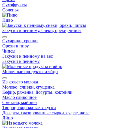
Сухофрукты
Соленья
Пиво
Закуски к пенному, снеки, орехи, чипсы
Сухарики, гренки
Орехи к пиву
Чипсы
Закуски к пенному на вес
Закуски к пенному
Молочные продукты и яйцо
Из козьего молока
Молоко, сливки, сгущенка
Кефир, ряженка, йогурты, коктейли
Масло сливочное
Сметана, майонез
Творог, творожные закуски
Десерты, глазированные сырки, суфле, желе
Яйцо