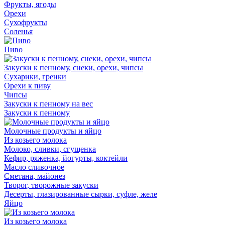
Фрукты, ягоды
Орехи
Сухофрукты
Соленья
Пиво
Закуски к пенному, снеки, орехи, чипсы
Сухарики, гренки
Орехи к пиву
Чипсы
Закуски к пенному на вес
Закуски к пенному
Молочные продукты и яйцо
Из козьего молока
Молоко, сливки, сгущенка
Кефир, ряженка, йогурты, коктейли
Масло сливочное
Сметана, майонез
Творог, творожные закуски
Десерты, глазированные сырки, суфле, желе
Яйцо
Из козьего молока