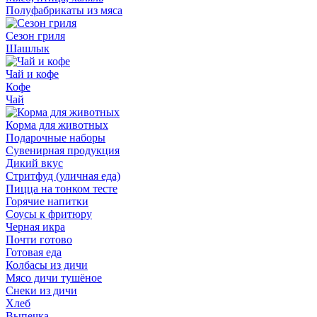
Полуфабрикаты из мяса
Сезон гриля
Шашлык
Чай и кофе
Кофе
Чай
Корма для животных
Подарочные наборы
Сувенирная продукция
Дикий вкус
Стритфуд (уличная еда)
Пицца на тонком тесте
Горячие напитки
Соусы к фритюру
Черная икра
Почти готово
Готовая еда
Колбасы из дичи
Мясо дичи тушёное
Снеки из дичи
Хлеб
Выпечка