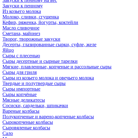
Закуски к пенному на вес
Закуски к пенному
Из козьего молока
Молоко, сливки, сгущенка
Кефир, ряженка, йогурты, коктейли
Масло сливочное
Сметана, майонез
Творог, творожные закуски
Десерты, глазированные сырки, суфле, желе
Яйцо
Сыры с плесенью
Сыры десертные и сырные тарелки
Мягкие, плавленные, копченые и рассольные сыры
Сыры для гриля
Сыры из козьего молока и овечьего молока
Твердые и полутвердые сыры
Сыры импортные
Сыры копчёные
Мясные деликатесы
Сосиски, сардельки, шпикачки
Вареные колбасы
Полукопченые и варено-копченые колбасы
Сырокопченые колбасы
Сыровяленые колбасы
Сало