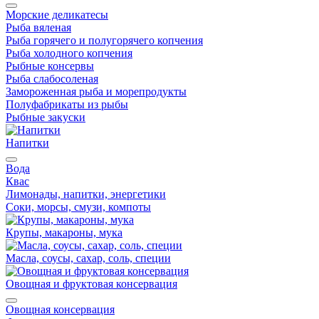
Морские деликатесы
Рыба вяленая
Рыба горячего и полугорячего копчения
Рыба холодного копчения
Рыбные консервы
Рыба слабосоленая
Замороженная рыба и морепродукты
Полуфабрикаты из рыбы
Рыбные закуски
Напитки
Вода
Квас
Лимонады, напитки, энергетики
Соки, морсы, смузи, компоты
Крупы, макароны, мука
Масла, соусы, сахар, соль, специи
Овощная и фруктовая консервация
Овощная консервация