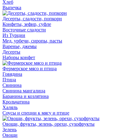
Хлеб
Выпечка
Десерты, сладости, попкорн
Конфеты, зефир, суфле
Восточные сладости
Из Турции
Мед, урбечи, сиропы, пасты
Варенье, джемы
Десерты
Наборы конфет
Фермерское мясо и птица
Говядина
Птица
Свинина
Свинина мангалица
Баранина и козлятина
Крольчатина
Халяль
Соусы и специи к мясу и птице
Овощи, фрукты, зелень, орехи, сухофрукты
Зелень
Овощи