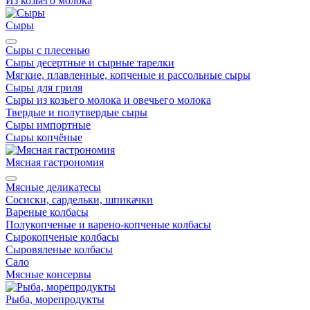
Из козьего молока
Сыры
Сыры с плесенью
Сыры десертные и сырные тарелки
Мягкие, плавленные, копченые и рассольные сыры
Сыры для гриля
Сыры из козьего молока и овечьего молока
Твердые и полутвердые сыры
Сыры импортные
Сыры копчёные
Мясная гастрономия
Мясные деликатесы
Сосиски, сардельки, шпикачки
Вареные колбасы
Полукопченые и варено-копченые колбасы
Сырокопченые колбасы
Сыровяленые колбасы
Сало
Мясные консервы
Рыба, морепродукты