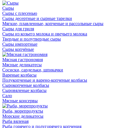
Сыры
Сыры с плесенью
Сыры десертные и сырные тарелки
Мягкие, плавленные, копченые и рассольные сыры
Сыры для гриля
Сыры из козьего молока и овечьего молока
Твердые и полутвердые сыры
Сыры импортные
Сыры копчёные
Мясная гастрономия
Мясные деликатесы
Сосиски, сардельки, шпикачки
Вареные колбасы
Полукопченые и варено-копченые колбасы
Сырокопченые колбасы
Сыровяленые колбасы
Сало
Мясные консервы
Рыба, морепродукты
Морские деликатесы
Рыба вяленая
Рыба горячего и полугорячего копчения