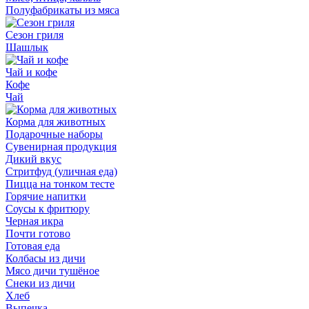
Полуфабрикаты из мяса
Сезон гриля
Шашлык
Чай и кофе
Кофе
Чай
Корма для животных
Подарочные наборы
Сувенирная продукция
Дикий вкус
Стритфуд (уличная еда)
Пицца на тонком тесте
Горячие напитки
Соусы к фритюру
Черная икра
Почти готово
Готовая еда
Колбасы из дичи
Мясо дичи тушёное
Снеки из дичи
Хлеб
Выпечка