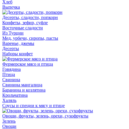
Хлеб
Выпечка
Десерты, сладости, попкорн
Конфеты, зефир, суфле
Восточные сладости
Из Турции
Мед, урбечи, сиропы, пасты
Варенье, джемы
Десерты
Наборы конфет
Фермерское мясо и птица
Говядина
Птица
Свинина
Свинина мангалица
Баранина и козлятина
Крольчатина
Халяль
Соусы и специи к мясу и птице
Овощи, фрукты, зелень, орехи, сухофрукты
Зелень
Овощи