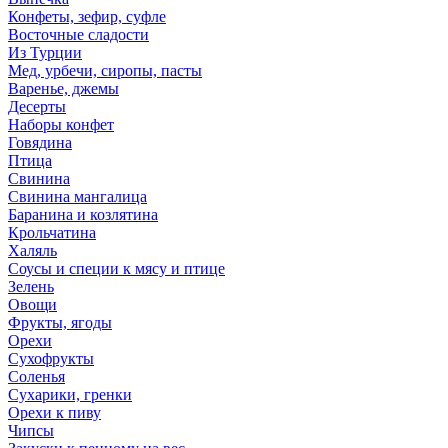
Конфеты, зефир, суфле
Восточные сладости
Из Турции
Мед, урбечи, сиропы, пасты
Варенье, джемы
Десерты
Наборы конфет
Говядина
Птица
Свинина
Свинина мангалица
Баранина и козлятина
Крольчатина
Халяль
Соусы и специи к мясу и птице
Зелень
Овощи
Фрукты, ягоды
Орехи
Сухофрукты
Соленья
Сухарики, гренки
Орехи к пиву
Чипсы