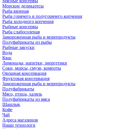
Мясные консервы
Морские деликатесы
Рыба вяленая
Рыба горячего и полугорячего копчения
Рыба холодного копчения
Рыбные консервы
Рыба слабосоленая
Замороженная рыба и морепродукты
Полуфабрикаты из рыбы
Рыбные закуски
Вода
Квас
Лимонады, напитки, энергетики
Соки, морсы, смузи, компоты
Овощная консервация
Фруктовая консервация
Замороженная рыба и морепродукты
Полуфабрикаты
Мясо, птица, халяль
Полуфабрикаты из мяса
Шашлык
Кофе
Чай
Адреса магазинов
Наши технологи