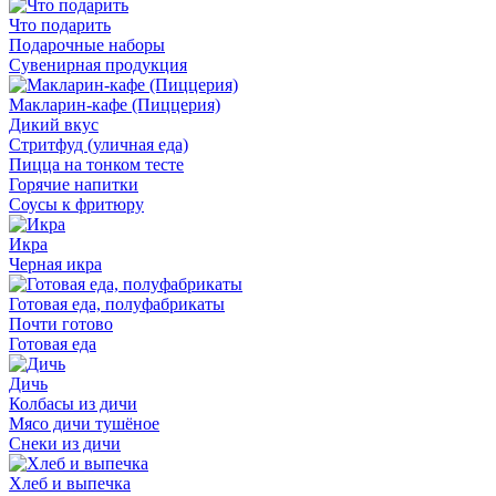
Что подарить
Подарочные наборы
Сувенирная продукция
Макларин-кафе (Пиццерия)
Дикий вкус
Стритфуд (уличная еда)
Пицца на тонком тесте
Горячие напитки
Соусы к фритюру
Икра
Черная икра
Готовая еда, полуфабрикаты
Почти готово
Готовая еда
Дичь
Колбасы из дичи
Мясо дичи тушёное
Снеки из дичи
Хлеб и выпечка