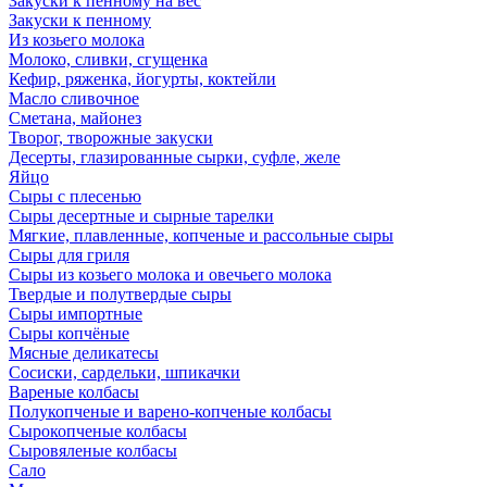
Закуски к пенному на вес
Закуски к пенному
Из козьего молока
Молоко, сливки, сгущенка
Кефир, ряженка, йогурты, коктейли
Масло сливочное
Сметана, майонез
Творог, творожные закуски
Десерты, глазированные сырки, суфле, желе
Яйцо
Сыры с плесенью
Сыры десертные и сырные тарелки
Мягкие, плавленные, копченые и рассольные сыры
Сыры для гриля
Сыры из козьего молока и овечьего молока
Твердые и полутвердые сыры
Сыры импортные
Сыры копчёные
Мясные деликатесы
Сосиски, сардельки, шпикачки
Вареные колбасы
Полукопченые и варено-копченые колбасы
Сырокопченые колбасы
Сыровяленые колбасы
Сало