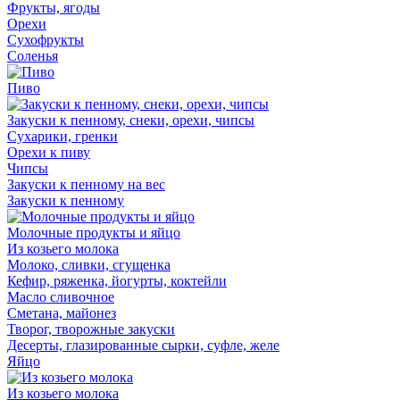
Фрукты, ягоды
Орехи
Сухофрукты
Соленья
Пиво
Закуски к пенному, снеки, орехи, чипсы
Сухарики, гренки
Орехи к пиву
Чипсы
Закуски к пенному на вес
Закуски к пенному
Молочные продукты и яйцо
Из козьего молока
Молоко, сливки, сгущенка
Кефир, ряженка, йогурты, коктейли
Масло сливочное
Сметана, майонез
Творог, творожные закуски
Десерты, глазированные сырки, суфле, желе
Яйцо
Из козьего молока