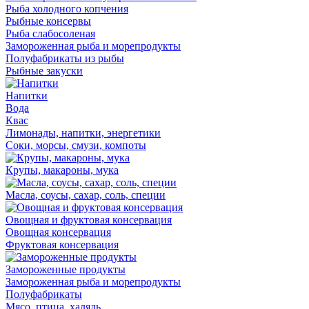
Рыба холодного копчения
Рыбные консервы
Рыба слабосоленая
Замороженная рыба и морепродукты
Полуфабрикаты из рыбы
Рыбные закуски
Напитки
Вода
Квас
Лимонады, напитки, энергетики
Соки, морсы, смузи, компоты
Крупы, макароны, мука
Масла, соусы, сахар, соль, специи
Овощная и фруктовая консервация
Овощная консервация
Фруктовая консервация
Замороженные продукты
Замороженная рыба и морепродукты
Полуфабрикаты
Мясо, птица, халяль