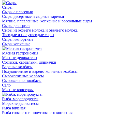
Сыры
Сыры с плесенью
Сыры десертные и сырные тарелки
Мягкие, плавленные, копченые и рассольные сыры
Сыры для гриля
Сыры из козьего молока и овечьего молока
Твердые и полутвердые сыры
Сыры импортные
Сыры копчёные
Мясная гастрономия
Мясные деликатесы
Сосиски, сардельки, шпикачки
Вареные колбасы
Полукопченые и варено-копченые колбасы
Сырокопченые колбасы
Сыровяленые колбасы
Сало
Мясные консервы
Рыба, морепродукты
Морские деликатесы
Рыба вяленая
Рыба горячего и полугорячего копчения