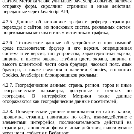
сайтом. Метрика также учитывает JavaScript-события, включая
отправку форм, скроллинг страницы и иные действия,
переданные через JavaScript API;
4.2.5. Данные об источнике трафика: реферер страницы,
переходы с сайтов, из поисковых систем, рекламных систем,
по рекламным меткам и иным источникам трафика;
4.2.6. Технические данные об устройстве и программной
среде пользователя: браузер и его версия, операционная
система и ее версия, тип устройства, характеристики экрана,
ширина и высота экрана, глубина цвета экрана, ширина и
высота клиентской части окна браузера, часовой пояс, язык
браузера, а также сведения о наличии Cookies, сторонних
Cookies, JavaScript и блокировщиков рекламы;
4.2.7. Географические данные: страна, регион, город и иные
географические параметры, доступные в отчетах по
географии. В интерфейсе Метрики такие данные
отображаются как географические данные посетителей;
4.2.8. Поведенческие данные пользователя на сайте: клики,
прокрутка страниц, навигация по сайту, взаимодействие с
элементами интерфейса, последовательность действий на
страницах, заполнение форм и иные действия, фиксируемые
через цели, события и Вебвизор;