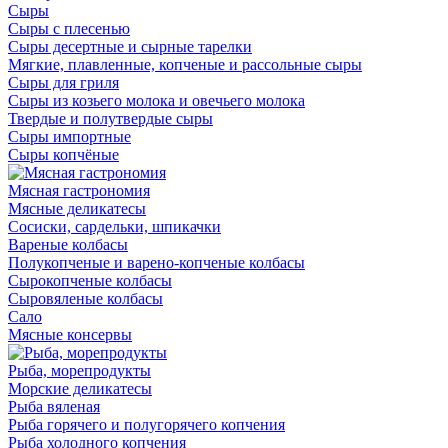
Сыры
Сыры с плесенью
Сыры десертные и сырные тарелки
Мягкие, плавленные, копченые и рассольные сыры
Сыры для гриля
Сыры из козьего молока и овечьего молока
Твердые и полутвердые сыры
Сыры импортные
Сыры копчёные
Мясная гастрономия
Мясные деликатесы
Сосиски, сардельки, шпикачки
Вареные колбасы
Полукопченые и варено-копченые колбасы
Сырокопченые колбасы
Сыровяленые колбасы
Сало
Мясные консервы
Рыба, морепродукты
Морские деликатесы
Рыба вяленая
Рыба горячего и полугорячего копчения
Рыба холодного копчения