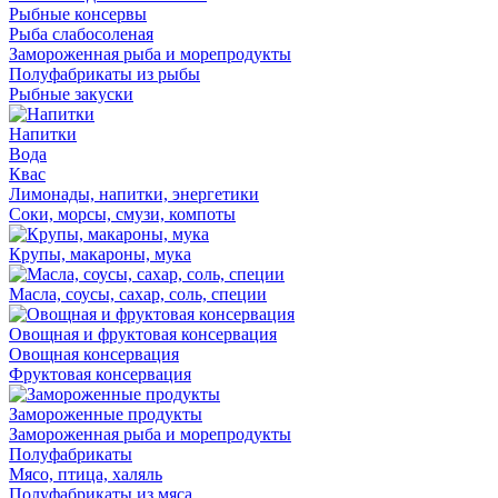
Рыбные консервы
Рыба слабосоленая
Замороженная рыба и морепродукты
Полуфабрикаты из рыбы
Рыбные закуски
Напитки
Вода
Квас
Лимонады, напитки, энергетики
Соки, морсы, смузи, компоты
Крупы, макароны, мука
Масла, соусы, сахар, соль, специи
Овощная и фруктовая консервация
Овощная консервация
Фруктовая консервация
Замороженные продукты
Замороженная рыба и морепродукты
Полуфабрикаты
Мясо, птица, халяль
Полуфабрикаты из мяса