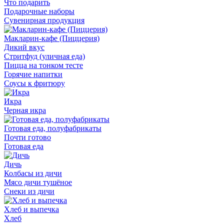
Что подарить
Подарочные наборы
Сувенирная продукция
Макларин-кафе (Пиццерия)
Дикий вкус
Стритфуд (уличная еда)
Пицца на тонком тесте
Горячие напитки
Соусы к фритюру
Икра
Черная икра
Готовая еда, полуфабрикаты
Почти готово
Готовая еда
Дичь
Колбасы из дичи
Мясо дичи тушёное
Снеки из дичи
Хлеб и выпечка
Хлеб