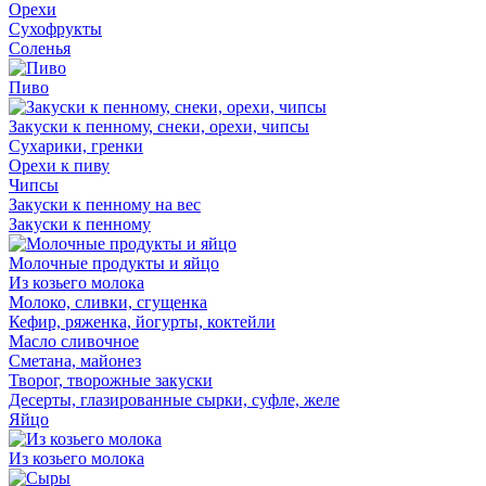
Орехи
Сухофрукты
Соленья
Пиво
Закуски к пенному, снеки, орехи, чипсы
Сухарики, гренки
Орехи к пиву
Чипсы
Закуски к пенному на вес
Закуски к пенному
Молочные продукты и яйцо
Из козьего молока
Молоко, сливки, сгущенка
Кефир, ряженка, йогурты, коктейли
Масло сливочное
Сметана, майонез
Творог, творожные закуски
Десерты, глазированные сырки, суфле, желе
Яйцо
Из козьего молока