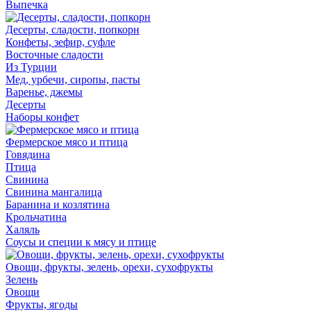
Выпечка
Десерты, сладости, попкорн
Конфеты, зефир, суфле
Восточные сладости
Из Турции
Мед, урбечи, сиропы, пасты
Варенье, джемы
Десерты
Наборы конфет
Фермерское мясо и птица
Говядина
Птица
Свинина
Свинина мангалица
Баранина и козлятина
Крольчатина
Халяль
Соусы и специи к мясу и птице
Овощи, фрукты, зелень, орехи, сухофрукты
Зелень
Овощи
Фрукты, ягоды