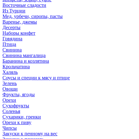
Восточные сладости
Из Турции
Мед, урбечи, сиропы, пасты
Варенье, джемы
Десерты
Наборы конфет
Говядина
Птица
Свинина
Свинина мангалица
Баранина и козлятина
Крольчатина
Халяль
Соусы и специи к мясу и птице
Зелень
Овощи
Фрукты, ягоды
Орехи
Сухофрукты
Соленья
Сухарики, гренки
Орехи к пиву
Чипсы
Закуски к пенному на вес