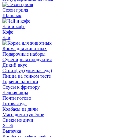
Сезон гриля
Шашлык
Чай и кофе
Кофе
Чай
Корма для животных
Подарочные наборы
Сувенирная продукция
Дикий вкус
Стритфуд (уличная еда)
Пицца на тонком тесте
Горячие напитки
Соусы к фритюру
Черная икра
Почти готово
Готовая еда
Колбасы из дичи
Мясо дичи тушёное
Снеки из дичи
Хлеб
Выпечка
Конфеты, зефир, суфле