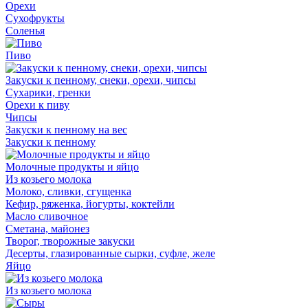
Орехи
Сухофрукты
Соленья
Пиво
Закуски к пенному, снеки, орехи, чипсы
Сухарики, гренки
Орехи к пиву
Чипсы
Закуски к пенному на вес
Закуски к пенному
Молочные продукты и яйцо
Из козьего молока
Молоко, сливки, сгущенка
Кефир, ряженка, йогурты, коктейли
Масло сливочное
Сметана, майонез
Творог, творожные закуски
Десерты, глазированные сырки, суфле, желе
Яйцо
Из козьего молока