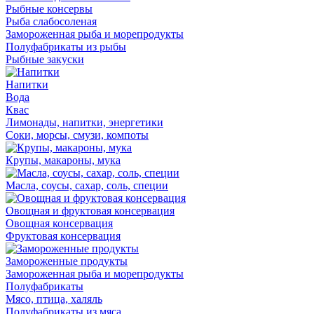
Рыбные консервы
Рыба слабосоленая
Замороженная рыба и морепродукты
Полуфабрикаты из рыбы
Рыбные закуски
Напитки
Вода
Квас
Лимонады, напитки, энергетики
Соки, морсы, смузи, компоты
Крупы, макароны, мука
Масла, соусы, сахар, соль, специи
Овощная и фруктовая консервация
Овощная консервация
Фруктовая консервация
Замороженные продукты
Замороженная рыба и морепродукты
Полуфабрикаты
Мясо, птица, халяль
Полуфабрикаты из мяса