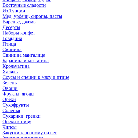
Восточные сладости
Из Турции
Мед, урбечи, сиропы, пасты
Варенье, джемы
Десерты
Наборы конфет
Говядина
Птица
Свинина
Свинина мангалица
Баранина и козлятина
Крольчатина
Халяль
Соусы и специи к мясу и птице
Зелень
Овощи
Фрукты, ягоды
Орехи
Сухофрукты
Соленья
Сухарики, гренки
Орехи к пиву
Чипсы
Закуски к пенному на вес