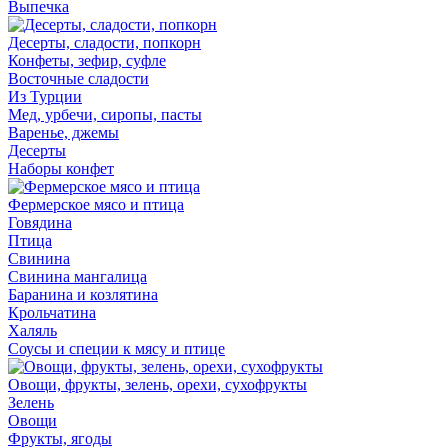
Выпечка
Десерты, сладости, попкорн
Конфеты, зефир, суфле
Восточные сладости
Из Турции
Мед, урбечи, сиропы, пасты
Варенье, джемы
Десерты
Наборы конфет
Фермерское мясо и птица
Говядина
Птица
Свинина
Свинина мангалица
Баранина и козлятина
Крольчатина
Халяль
Соусы и специи к мясу и птице
Овощи, фрукты, зелень, орехи, сухофрукты
Зелень
Овощи
Фрукты, ягоды