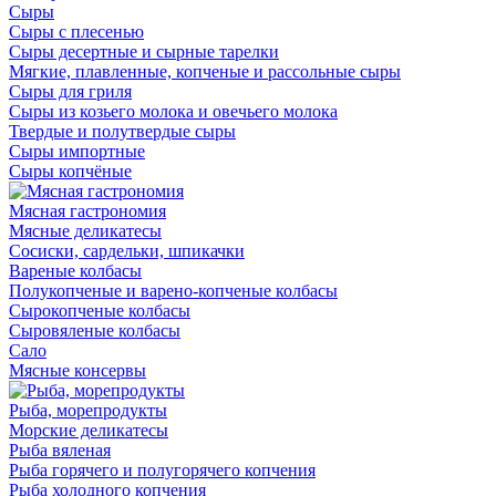
Сыры
Сыры с плесенью
Сыры десертные и сырные тарелки
Мягкие, плавленные, копченые и рассольные сыры
Сыры для гриля
Сыры из козьего молока и овечьего молока
Твердые и полутвердые сыры
Сыры импортные
Сыры копчёные
Мясная гастрономия
Мясные деликатесы
Сосиски, сардельки, шпикачки
Вареные колбасы
Полукопченые и варено-копченые колбасы
Сырокопченые колбасы
Сыровяленые колбасы
Сало
Мясные консервы
Рыба, морепродукты
Морские деликатесы
Рыба вяленая
Рыба горячего и полугорячего копчения
Рыба холодного копчения