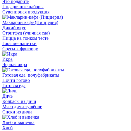
Что подарить
Подарочные наборы
Сувенирная продукция
Макларин-кафе (Пиццерия)
Дикий вкус
Стритфуд (уличная еда)
Пицца на тонком тесте
Горячие напитки
Соусы к фритюру
Икра
Черная икра
Готовая еда, полуфабрикаты
Почти готово
Готовая еда
Дичь
Колбасы из дичи
Мясо дичи тушёное
Снеки из дичи
Хлеб и выпечка
Хлеб