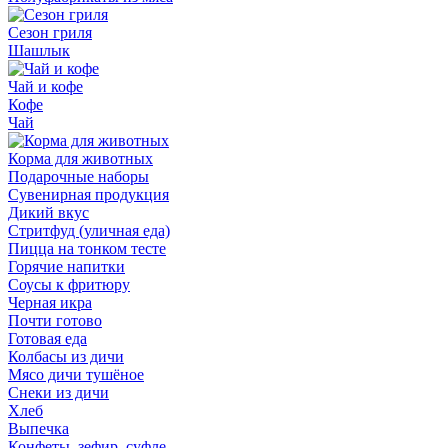
Сезон гриля
Шашлык
Чай и кофе
Кофе
Чай
Корма для животных
Подарочные наборы
Сувенирная продукция
Дикий вкус
Стритфуд (уличная еда)
Пицца на тонком тесте
Горячие напитки
Соусы к фритюру
Черная икра
Почти готово
Готовая еда
Колбасы из дичи
Мясо дичи тушёное
Снеки из дичи
Хлеб
Выпечка
Конфеты, зефир, суфле