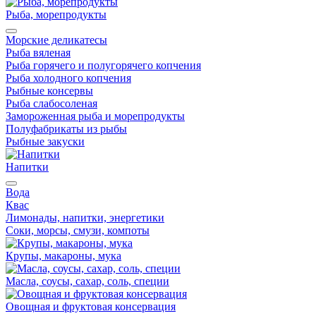
Рыба, морепродукты
Морские деликатесы
Рыба вяленая
Рыба горячего и полугорячего копчения
Рыба холодного копчения
Рыбные консервы
Рыба слабосоленая
Замороженная рыба и морепродукты
Полуфабрикаты из рыбы
Рыбные закуски
Напитки
Вода
Квас
Лимонады, напитки, энергетики
Соки, морсы, смузи, компоты
Крупы, макароны, мука
Масла, соусы, сахар, соль, специи
Овощная и фруктовая консервация