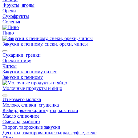
Фрукты, ягоды
Орехи
Сухофрукты
Соленья
Пиво
Закуски к пенному, снеки, орехи, чипсы
Сухарики, гренки
Орехи к пиву
Чипсы
Закуски к пенному на вес
Закуски к пенному
Молочные продукты и яйцо
Из козьего молока
Молоко, сливки, сгущенка
Кефир, ряженка, йогурты, коктейли
Масло сливочное
Сметана, майонез
Творог, творожные закуски
Десерты, глазированные сырки, суфле, желе