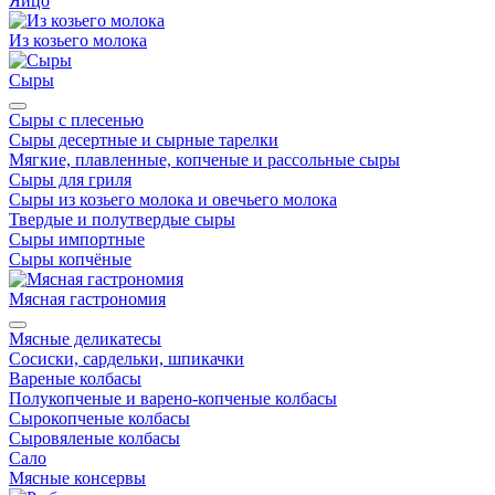
Яйцо
Из козьего молока
Сыры
Сыры с плесенью
Сыры десертные и сырные тарелки
Мягкие, плавленные, копченые и рассольные сыры
Сыры для гриля
Сыры из козьего молока и овечьего молока
Твердые и полутвердые сыры
Сыры импортные
Сыры копчёные
Мясная гастрономия
Мясные деликатесы
Сосиски, сардельки, шпикачки
Вареные колбасы
Полукопченые и варено-копченые колбасы
Сырокопченые колбасы
Сыровяленые колбасы
Сало
Мясные консервы