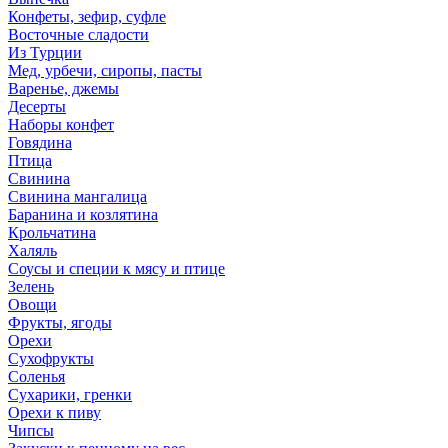
Конфеты, зефир, суфле
Восточные сладости
Из Турции
Мед, урбечи, сиропы, пасты
Варенье, джемы
Десерты
Наборы конфет
Говядина
Птица
Свинина
Свинина мангалица
Баранина и козлятина
Крольчатина
Халяль
Соусы и специи к мясу и птице
Зелень
Овощи
Фрукты, ягоды
Орехи
Сухофрукты
Соленья
Сухарики, гренки
Орехи к пиву
Чипсы