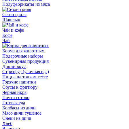
Полуфабрикаты из мяса
Сезон гриля
Шашлык
Чай и кофе
Кофе
Чай
Корма для животных
Подарочные наборы
Сувенирная продукция
Дикий вкус
Стритфуд (уличная еда)
Пицца на тонком тесте
Горячие напитки
Соусы к фритюру
Черная икра
Почти готово
Готовая еда
Колбасы из дичи
Мясо дичи тушёное
Снеки из дичи
Хлеб
Выпечка