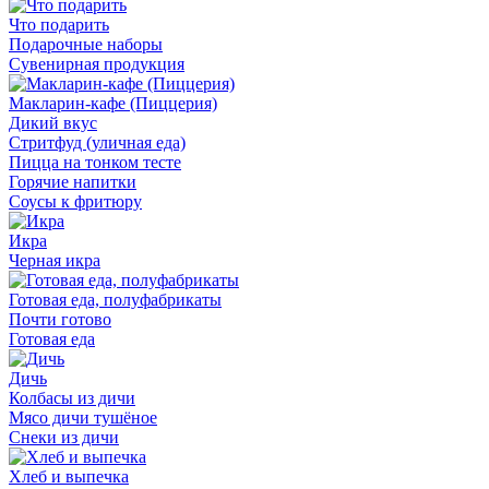
Что подарить
Подарочные наборы
Сувенирная продукция
Макларин-кафе (Пиццерия)
Дикий вкус
Стритфуд (уличная еда)
Пицца на тонком тесте
Горячие напитки
Соусы к фритюру
Икра
Черная икра
Готовая еда, полуфабрикаты
Почти готово
Готовая еда
Дичь
Колбасы из дичи
Мясо дичи тушёное
Снеки из дичи
Хлеб и выпечка