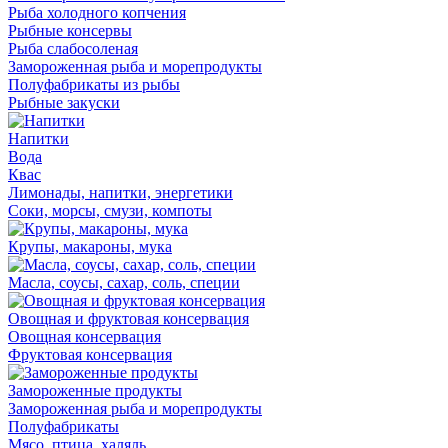
Рыба холодного копчения
Рыбные консервы
Рыба слабосоленая
Замороженная рыба и морепродукты
Полуфабрикаты из рыбы
Рыбные закуски
Напитки
Вода
Квас
Лимонады, напитки, энергетики
Соки, морсы, смузи, компоты
Крупы, макароны, мука
Масла, соусы, сахар, соль, специи
Овощная и фруктовая консервация
Овощная консервация
Фруктовая консервация
Замороженные продукты
Замороженная рыба и морепродукты
Полуфабрикаты
Мясо, птица, халяль