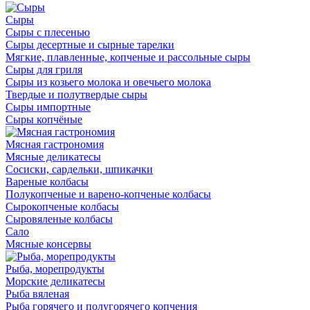
Сыры
Сыры с плесенью
Сыры десертные и сырные тарелки
Мягкие, плавленные, копченые и рассольные сыры
Сыры для гриля
Сыры из козьего молока и овечьего молока
Твердые и полутвердые сыры
Сыры импортные
Сыры копчёные
Мясная гастрономия
Мясные деликатесы
Сосиски, сардельки, шпикачки
Вареные колбасы
Полукопченые и варено-копченые колбасы
Сырокопченые колбасы
Сыровяленые колбасы
Сало
Мясные консервы
Рыба, морепродукты
Морские деликатесы
Рыба вяленая
Рыба горячего и полугорячего копчения