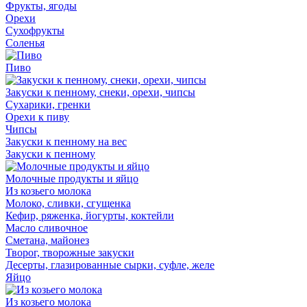
Фрукты, ягоды
Орехи
Сухофрукты
Соленья
Пиво
Закуски к пенному, снеки, орехи, чипсы
Сухарики, гренки
Орехи к пиву
Чипсы
Закуски к пенному на вес
Закуски к пенному
Молочные продукты и яйцо
Из козьего молока
Молоко, сливки, сгущенка
Кефир, ряженка, йогурты, коктейли
Масло сливочное
Сметана, майонез
Творог, творожные закуски
Десерты, глазированные сырки, суфле, желе
Яйцо
Из козьего молока