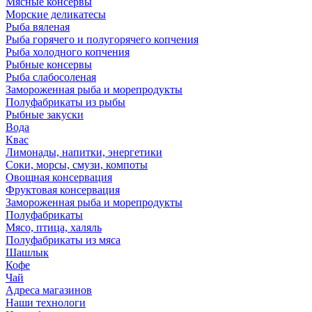
Мясные консервы
Морские деликатесы
Рыба вяленая
Рыба горячего и полугорячего копчения
Рыба холодного копчения
Рыбные консервы
Рыба слабосоленая
Замороженная рыба и морепродукты
Полуфабрикаты из рыбы
Рыбные закуски
Вода
Квас
Лимонады, напитки, энергетики
Соки, морсы, смузи, компоты
Овощная консервация
Фруктовая консервация
Замороженная рыба и морепродукты
Полуфабрикаты
Мясо, птица, халяль
Полуфабрикаты из мяса
Шашлык
Кофе
Чай
Адреса магазинов
Наши технологи