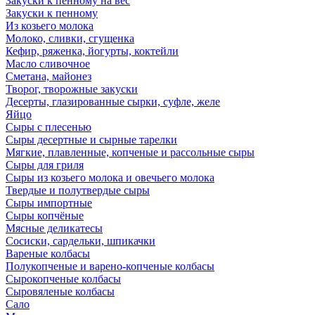
Закуски к пенному на вес
Закуски к пенному
Из козьего молока
Молоко, сливки, сгущенка
Кефир, ряженка, йогурты, коктейли
Масло сливочное
Сметана, майонез
Творог, творожные закуски
Десерты, глазированные сырки, суфле, желе
Яйцо
Сыры с плесенью
Сыры десертные и сырные тарелки
Мягкие, плавленные, копченые и рассольные сыры
Сыры для гриля
Сыры из козьего молока и овечьего молока
Твердые и полутвердые сыры
Сыры импортные
Сыры копчёные
Мясные деликатесы
Сосиски, сардельки, шпикачки
Вареные колбасы
Полукопченые и варено-копченые колбасы
Сырокопченые колбасы
Сыровяленые колбасы
Сало