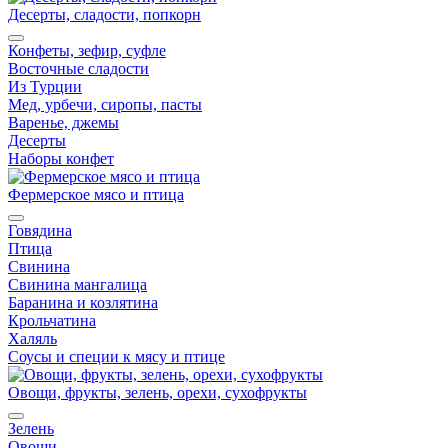
Десерты, сладости, попкорн
Конфеты, зефир, суфле
Восточные сладости
Из Турции
Мед, урбечи, сиропы, пасты
Варенье, джемы
Десерты
Наборы конфет
Фермерское мясо и птица
Говядина
Птица
Свинина
Свинина мангалица
Баранина и козлятина
Крольчатина
Халяль
Соусы и специи к мясу и птице
Овощи, фрукты, зелень, орехи, сухофрукты
Зелень
Овощи