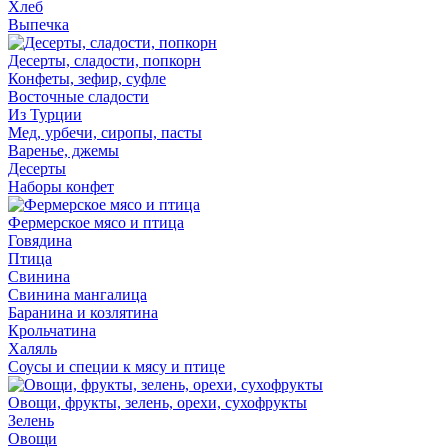
Хлеб
Выпечка
Десерты, сладости, попкорн
Конфеты, зефир, суфле
Восточные сладости
Из Турции
Мед, урбечи, сиропы, пасты
Варенье, джемы
Десерты
Наборы конфет
Фермерское мясо и птица
Говядина
Птица
Свинина
Свинина мангалица
Баранина и козлятина
Крольчатина
Халяль
Соусы и специи к мясу и птице
Овощи, фрукты, зелень, орехи, сухофрукты
Зелень
Овощи