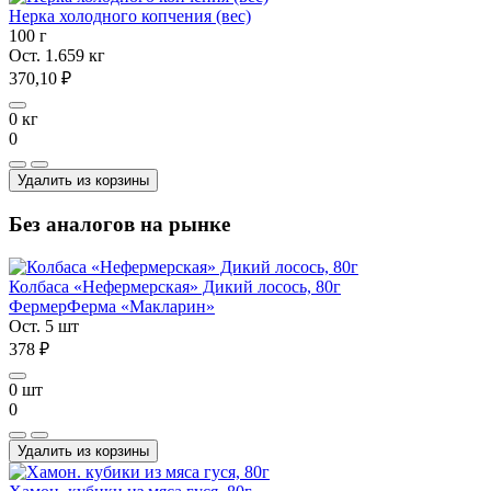
Нерка холодного копчения (вес)
100 г
Ост. 1.659 кг
370,10 ₽
0 кг
0
Удалить из корзины
Без аналогов на рынке
Колбаса «Нефермерская» Дикий лосось, 80г
Фермер
Ферма «Макларин»
Ост. 5 шт
378 ₽
0 шт
0
Удалить из корзины