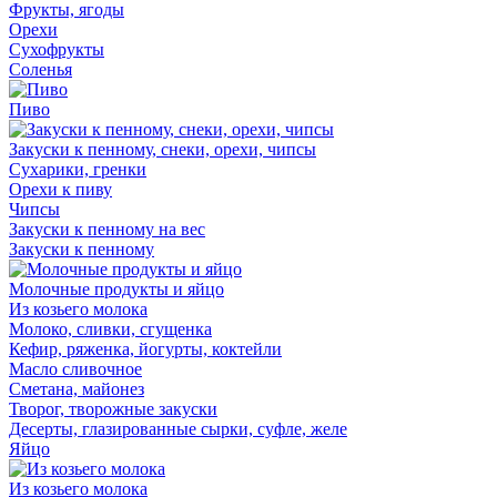
Фрукты, ягоды
Орехи
Сухофрукты
Соленья
Пиво
Закуски к пенному, снеки, орехи, чипсы
Сухарики, гренки
Орехи к пиву
Чипсы
Закуски к пенному на вес
Закуски к пенному
Молочные продукты и яйцо
Из козьего молока
Молоко, сливки, сгущенка
Кефир, ряженка, йогурты, коктейли
Масло сливочное
Сметана, майонез
Творог, творожные закуски
Десерты, глазированные сырки, суфле, желе
Яйцо
Из козьего молока