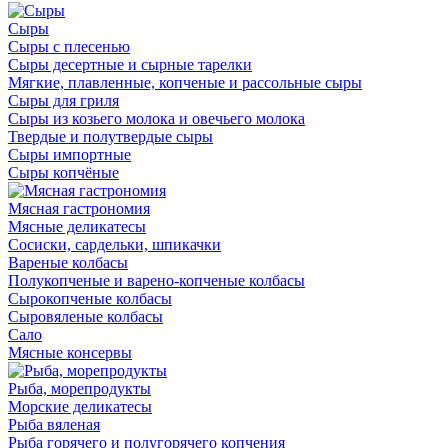
Сыры
Сыры с плесенью
Сыры десертные и сырные тарелки
Мягкие, плавленные, копченые и рассольные сыры
Сыры для гриля
Сыры из козьего молока и овечьего молока
Твердые и полутвердые сыры
Сыры импортные
Сыры копчёные
Мясная гастрономия
Мясные деликатесы
Сосиски, сардельки, шпикачки
Вареные колбасы
Полукопченые и варено-копченые колбасы
Сырокопченые колбасы
Сыровяленые колбасы
Сало
Мясные консервы
Рыба, морепродукты
Морские деликатесы
Рыба вяленая
Рыба горячего и полугорячего копчения