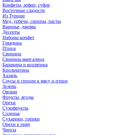
Конфеты, зефир, суфле
Восточные сладости
Из Турции
Мед, урбечи, сиропы, пасты
Варенье, джемы
Десерты
Наборы конфет
Говядина
Птица
Свинина
Свинина мангалица
Баранина и козлятина
Крольчатина
Халяль
Соусы и специи к мясу и птице
Зелень
Овощи
Фрукты, ягоды
Орехи
Сухофрукты
Соленья
Сухарики, гренки
Орехи к пиву
Чипсы