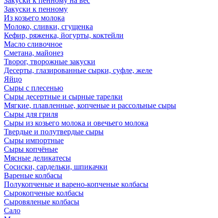
Закуски к пенному на вес
Закуски к пенному
Из козьего молока
Молоко, сливки, сгущенка
Кефир, ряженка, йогурты, коктейли
Масло сливочное
Сметана, майонез
Творог, творожные закуски
Десерты, глазированные сырки, суфле, желе
Яйцо
Сыры с плесенью
Сыры десертные и сырные тарелки
Мягкие, плавленные, копченые и рассольные сыры
Сыры для гриля
Сыры из козьего молока и овечьего молока
Твердые и полутвердые сыры
Сыры импортные
Сыры копчёные
Мясные деликатесы
Сосиски, сардельки, шпикачки
Вареные колбасы
Полукопченые и варено-копченые колбасы
Сырокопченые колбасы
Сыровяленые колбасы
Сало