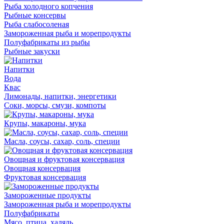
Рыба холодного копчения
Рыбные консервы
Рыба слабосоленая
Замороженная рыба и морепродукты
Полуфабрикаты из рыбы
Рыбные закуски
Напитки
Вода
Квас
Лимонады, напитки, энергетики
Соки, морсы, смузи, компоты
Крупы, макароны, мука
Масла, соусы, сахар, соль, специи
Овощная и фруктовая консервация
Овощная консервация
Фруктовая консервация
Замороженные продукты
Замороженная рыба и морепродукты
Полуфабрикаты
Мясо, птица, халяль