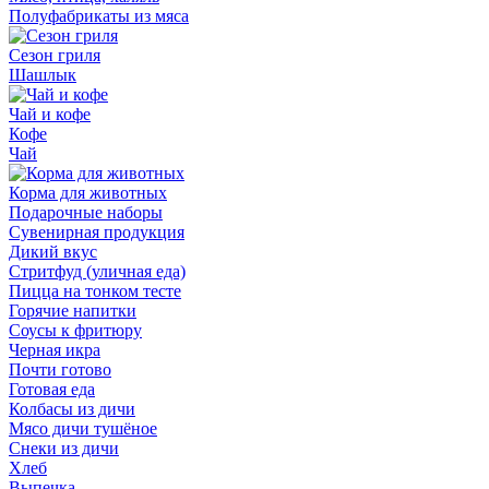
Полуфабрикаты из мяса
Сезон гриля
Шашлык
Чай и кофе
Кофе
Чай
Корма для животных
Подарочные наборы
Сувенирная продукция
Дикий вкус
Стритфуд (уличная еда)
Пицца на тонком тесте
Горячие напитки
Соусы к фритюру
Черная икра
Почти готово
Готовая еда
Колбасы из дичи
Мясо дичи тушёное
Снеки из дичи
Хлеб
Выпечка