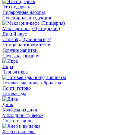
Что подарить
Подарочные наборы
Сувенирная продукция
Макларин-кафе (Пиццерия)
Дикий вкус
Стритфуд (уличная еда)
Пицца на тонком тесте
Горячие напитки
Соусы к фритюру
Икра
Черная икра
Готовая еда, полуфабрикаты
Почти готово
Готовая еда
Дичь
Колбасы из дичи
Мясо дичи тушёное
Снеки из дичи
Хлеб и выпечка