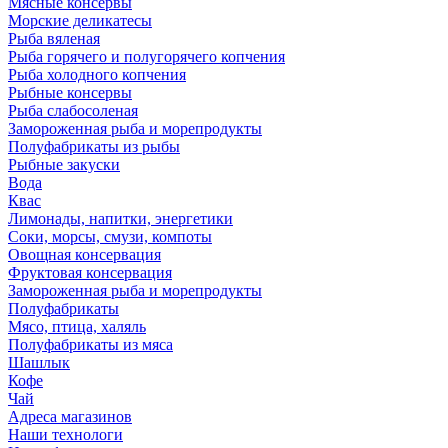
Мясные консервы
Морские деликатесы
Рыба вяленая
Рыба горячего и полугорячего копчения
Рыба холодного копчения
Рыбные консервы
Рыба слабосоленая
Замороженная рыба и морепродукты
Полуфабрикаты из рыбы
Рыбные закуски
Вода
Квас
Лимонады, напитки, энергетики
Соки, морсы, смузи, компоты
Овощная консервация
Фруктовая консервация
Замороженная рыба и морепродукты
Полуфабрикаты
Мясо, птица, халяль
Полуфабрикаты из мяса
Шашлык
Кофе
Чай
Адреса магазинов
Наши технологи