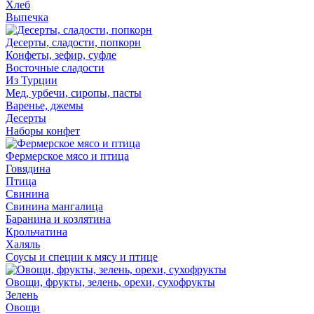
Хлеб
Выпечка
Десерты, сладости, попкорн
Конфеты, зефир, суфле
Восточные сладости
Из Турции
Мед, урбечи, сиропы, пасты
Варенье, джемы
Десерты
Наборы конфет
Фермерское мясо и птица
Говядина
Птица
Свинина
Свинина мангалица
Баранина и козлятина
Крольчатина
Халяль
Соусы и специи к мясу и птице
Овощи, фрукты, зелень, орехи, сухофрукты
Зелень
Овощи