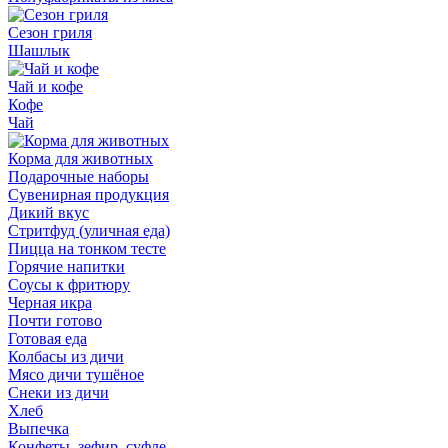
Сезон гриля
Шашлык
Чай и кофе
Кофе
Чай
Корма для животных
Подарочные наборы
Сувенирная продукция
Дикий вкус
Стритфуд (уличная еда)
Пицца на тонком тесте
Горячие напитки
Соусы к фритюру
Черная икра
Почти готово
Готовая еда
Колбасы из дичи
Мясо дичи тушёное
Снеки из дичи
Хлеб
Выпечка
Конфеты, зефир, суфле