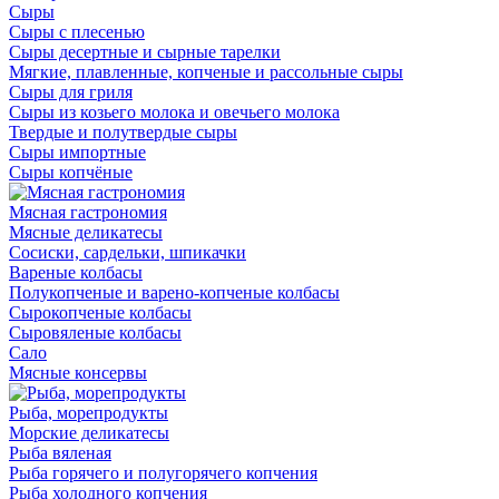
Сыры
Сыры с плесенью
Сыры десертные и сырные тарелки
Мягкие, плавленные, копченые и рассольные сыры
Сыры для гриля
Сыры из козьего молока и овечьего молока
Твердые и полутвердые сыры
Сыры импортные
Сыры копчёные
Мясная гастрономия
Мясные деликатесы
Сосиски, сардельки, шпикачки
Вареные колбасы
Полукопченые и варено-копченые колбасы
Сырокопченые колбасы
Сыровяленые колбасы
Сало
Мясные консервы
Рыба, морепродукты
Морские деликатесы
Рыба вяленая
Рыба горячего и полугорячего копчения
Рыба холодного копчения