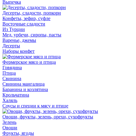
Выпечка
Десерты, сладости, попкорн
Конфеты, зефир, суфле
Восточные сладости
Из Турции
Мед, урбечи, сиропы, пасты
Варенье, джемы
Десерты
Наборы конфет
Фермерское мясо и птица
Говядина
Птица
Свинина
Свинина мангалица
Баранина и козлятина
Крольчатина
Халяль
Соусы и специи к мясу и птице
Овощи, фрукты, зелень, орехи, сухофрукты
Зелень
Овощи
Фрукты, ягоды