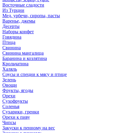
Восточные сладости
Из Турции
Мед, урбечи, сиропы, пасты
Варенье, джемы
Десерты
Наборы конфет
Говядина
Птица
Свинина
Свинина мангалица
Баранина и козлятина
Крольчатина
Халяль
Соусы и специи к мясу и птице
Зелень
Овощи
Фрукты, ягоды
Орехи
Сухофрукты
Соленья
Сухарики, гренки
Орехи к пиву
Чипсы
Закуски к пенному на вес