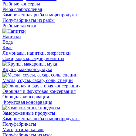
Рыбные консервы
Рыба слабосоленая
Замороженная рыба и морепродукты
Полуфабрикаты из рыбы
Рыбные закуски
Напитки
Вода
Квас
Лимонады, напитки, энергетики
Соки, морсы, смузи, компоты
Крупы, макароны, мука
Масла, соусы, сахар, соль, специи
Овощная и фруктовая консервация
Овощная консервация
Фруктовая консервация
Замороженные продукты
Замороженная рыба и морепродукты
Полуфабрикаты
Мясо, птица, халяль
Полуфабрикаты из мяса