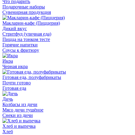
Что подарить
Подарочные наборы
Сувенирная продукция
Макларин-кафе (Пиццерия)
Дикий вкус
Стритфуд (уличная еда)
Пицца на тонком тесте
Горячие напитки
Соусы к фритюру
Икра
Черная икра
Готовая еда, полуфабрикаты
Почти готово
Готовая еда
Дичь
Колбасы из дичи
Мясо дичи тушёное
Снеки из дичи
Хлеб и выпечка
Хлеб