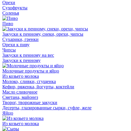
Орехи
Сухофрукты
Соленья
Пиво
Закуски к пенному, снеки, орехи, чипсы
Сухарики, гренки
Орехи к пиву
Чипсы
Закуски к пенному на вес
Закуски к пенному
Молочные продукты и яйцо
Из козьего молока
Молоко, сливки, сгущенка
Кефир, ряженка, йогурты, коктейли
Масло сливочное
Сметана, майонез
Творог, творожные закуски
Десерты, глазированные сырки, суфле, желе
Яйцо
Из козьего молока