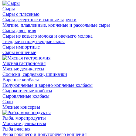
Сыры
Сыры с плесенью
Сыры десертные и сырные тарелки
Мягкие, плавленные, копченые и рассольные сыры
Сыры для гриля
Сыры из козьего молока и овечьего молока
Твердые и полутвердые сыры
Сыры импортные
Сыры копчёные
Мясная гастрономия
Мясные деликатесы
Сосиски, сардельки, шпикачки
Вареные колбасы
Полукопченые и варено-копченые колбасы
Сырокопченые колбасы
Сыровяленые колбасы
Сало
Мясные консервы
Рыба, морепродукты
Морские деликатесы
Рыба вяленая
Рыба горячего и полугорячего копчения