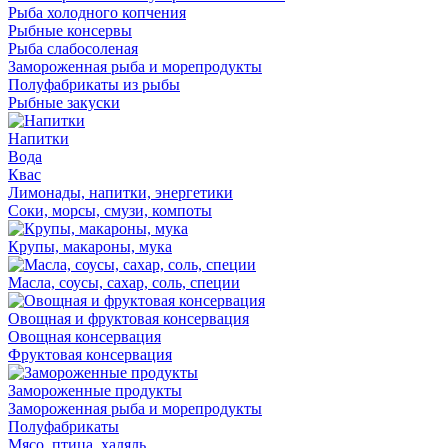
Рыба холодного копчения
Рыбные консервы
Рыба слабосоленая
Замороженная рыба и морепродукты
Полуфабрикаты из рыбы
Рыбные закуски
Напитки
Вода
Квас
Лимонады, напитки, энергетики
Соки, морсы, смузи, компоты
Крупы, макароны, мука
Масла, соусы, сахар, соль, специи
Овощная и фруктовая консервация
Овощная консервация
Фруктовая консервация
Замороженные продукты
Замороженная рыба и морепродукты
Полуфабрикаты
Мясо, птица, халяль