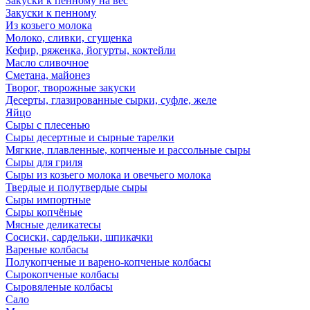
Закуски к пенному на вес
Закуски к пенному
Из козьего молока
Молоко, сливки, сгущенка
Кефир, ряженка, йогурты, коктейли
Масло сливочное
Сметана, майонез
Творог, творожные закуски
Десерты, глазированные сырки, суфле, желе
Яйцо
Сыры с плесенью
Сыры десертные и сырные тарелки
Мягкие, плавленные, копченые и рассольные сыры
Сыры для гриля
Сыры из козьего молока и овечьего молока
Твердые и полутвердые сыры
Сыры импортные
Сыры копчёные
Мясные деликатесы
Сосиски, сардельки, шпикачки
Вареные колбасы
Полукопченые и варено-копченые колбасы
Сырокопченые колбасы
Сыровяленые колбасы
Сало