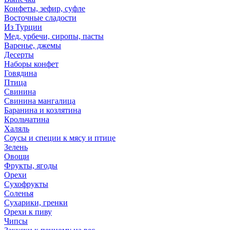
Конфеты, зефир, суфле
Восточные сладости
Из Турции
Мед, урбечи, сиропы, пасты
Варенье, джемы
Десерты
Наборы конфет
Говядина
Птица
Свинина
Свинина мангалица
Баранина и козлятина
Крольчатина
Халяль
Соусы и специи к мясу и птице
Зелень
Овощи
Фрукты, ягоды
Орехи
Сухофрукты
Соленья
Сухарики, гренки
Орехи к пиву
Чипсы