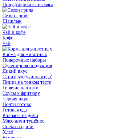
Полуфабрикаты из мяса
Сезон гриля
Шашлык
Чай и кофе
Кофе
Чай
Корма для животных
Подарочные наборы
Сувенирная продукция
Дикий вкус
Стритфуд (уличная еда)
Пицца на тонком тесте
Горячие напитки
Соусы к фритюру
Черная икра
Почти готово
Готовая еда
Колбасы из дичи
Мясо дичи тушёное
Снеки из дичи
Хлеб
Выпечка