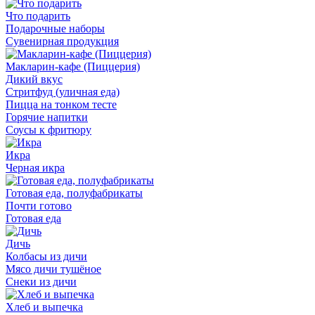
Что подарить
Подарочные наборы
Сувенирная продукция
Макларин-кафе (Пиццерия)
Дикий вкус
Стритфуд (уличная еда)
Пицца на тонком тесте
Горячие напитки
Соусы к фритюру
Икра
Черная икра
Готовая еда, полуфабрикаты
Почти готово
Готовая еда
Дичь
Колбасы из дичи
Мясо дичи тушёное
Снеки из дичи
Хлеб и выпечка