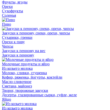
Фрукты, ягоды
Орехи
Сухофрукты
Соленья
Пиво
Закуски к пенному, снеки, орехи, чипсы
Сухарики, гренки
Орехи к пиву
Чипсы
Закуски к пенному на вес
Закуски к пенному
Молочные продукты и яйцо
Из козьего молока
Молоко, сливки, сгущенка
Кефир, ряженка, йогурты, коктейли
Масло сливочное
Сметана, майонез
Творог, творожные закуски
Десерты, глазированные сырки, суфле, желе
Яйцо
Из козьего молока