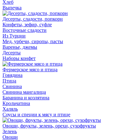
Хлеб
Выпечка
Десерты, сладости, попкорн
Конфеты, зефир, суфле
Восточные сладости
Из Турции
Мед, урбечи, сиропы, пасты
Варенье, джемы
Десерты
Наборы конфет
Фермерское мясо и птица
Говядина
Птица
Свинина
Свинина мангалица
Баранина и козлятина
Крольчатина
Халяль
Соусы и специи к мясу и птице
Овощи, фрукты, зелень, орехи, сухофрукты
Зелень
Овощи