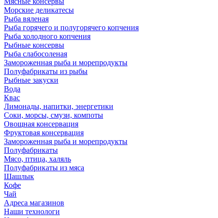
Мясные консервы
Морские деликатесы
Рыба вяленая
Рыба горячего и полугорячего копчения
Рыба холодного копчения
Рыбные консервы
Рыба слабосоленая
Замороженная рыба и морепродукты
Полуфабрикаты из рыбы
Рыбные закуски
Вода
Квас
Лимонады, напитки, энергетики
Соки, морсы, смузи, компоты
Овощная консервация
Фруктовая консервация
Замороженная рыба и морепродукты
Полуфабрикаты
Мясо, птица, халяль
Полуфабрикаты из мяса
Шашлык
Кофе
Чай
Адреса магазинов
Наши технологи