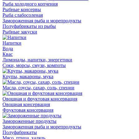
Рыба холодного копчения
Рыбные консервы
Рыба слабосоленая
Замороженная рыба и морепродукты
Полуфабрикаты из рыбы
Рыбные закуски
Напитки
Вода
Квас
Лимонады, напитки, энергетики
Соки, морсы, смузи, компоты
Крупы, макароны, мука
Масла, соусы, сахар, соль, специи
Овощная и фруктовая консервация
Овощная консервация
Фруктовая консервация
Замороженные продукты
Замороженная рыба и морепродукты
Полуфабрикаты
Мясо, птица, халяль