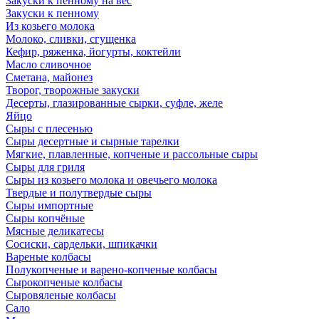
Закуски к пенному на вес
Закуски к пенному
Из козьего молока
Молоко, сливки, сгущенка
Кефир, ряженка, йогурты, коктейли
Масло сливочное
Сметана, майонез
Творог, творожные закуски
Десерты, глазированные сырки, суфле, желе
Яйцо
Сыры с плесенью
Сыры десертные и сырные тарелки
Мягкие, плавленные, копченые и рассольные сыры
Сыры для гриля
Сыры из козьего молока и овечьего молока
Твердые и полутвердые сыры
Сыры импортные
Сыры копчёные
Мясные деликатесы
Сосиски, сардельки, шпикачки
Вареные колбасы
Полукопченые и варено-копченые колбасы
Сырокопченые колбасы
Сыровяленые колбасы
Сало