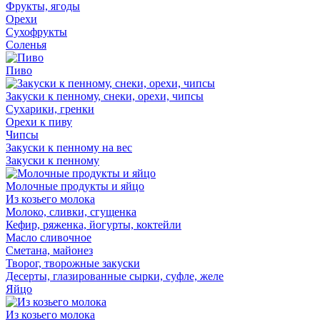
Фрукты, ягоды
Орехи
Сухофрукты
Соленья
Пиво
Закуски к пенному, снеки, орехи, чипсы
Сухарики, гренки
Орехи к пиву
Чипсы
Закуски к пенному на вес
Закуски к пенному
Молочные продукты и яйцо
Из козьего молока
Молоко, сливки, сгущенка
Кефир, ряженка, йогурты, коктейли
Масло сливочное
Сметана, майонез
Творог, творожные закуски
Десерты, глазированные сырки, суфле, желе
Яйцо
Из козьего молока