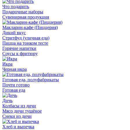
Что подарить
Подарочные наборы
Сувенирная продукция
Макларин-кафе (Пиццерия)
Дикий вкус
Стритфуд (уличная еда)
Пицца на тонком тесте
Горячие напитки
Соусы к фритюру
Икра
Черная икра
Готовая еда, полуфабрикаты
Почти готово
Готовая еда
Дичь
Колбасы из дичи
Мясо дичи тушёное
Снеки из дичи
Хлеб и выпечка