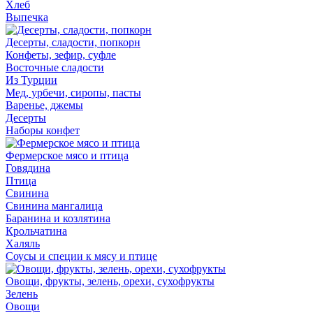
Хлеб
Выпечка
Десерты, сладости, попкорн
Конфеты, зефир, суфле
Восточные сладости
Из Турции
Мед, урбечи, сиропы, пасты
Варенье, джемы
Десерты
Наборы конфет
Фермерское мясо и птица
Говядина
Птица
Свинина
Свинина мангалица
Баранина и козлятина
Крольчатина
Халяль
Соусы и специи к мясу и птице
Овощи, фрукты, зелень, орехи, сухофрукты
Зелень
Овощи