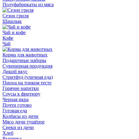
Полуфабрикаты из мяса
Сезон гриля
Шашлык
Чай и кофе
Кофе
Чай
Корма для животных
Подарочные наборы
Сувенирная продукция
Дикий вкус
Стритфуд (уличная еда)
Пицца на тонком тесте
Горячие напитки
Соусы к фритюру
Черная икра
Почти готово
Готовая еда
Колбасы из дичи
Мясо дичи тушёное
Снеки из дичи
Хлеб
Выпечка