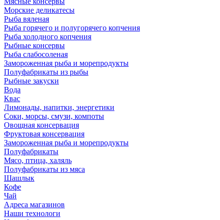
Мясные консервы
Морские деликатесы
Рыба вяленая
Рыба горячего и полугорячего копчения
Рыба холодного копчения
Рыбные консервы
Рыба слабосоленая
Замороженная рыба и морепродукты
Полуфабрикаты из рыбы
Рыбные закуски
Вода
Квас
Лимонады, напитки, энергетики
Соки, морсы, смузи, компоты
Овощная консервация
Фруктовая консервация
Замороженная рыба и морепродукты
Полуфабрикаты
Мясо, птица, халяль
Полуфабрикаты из мяса
Шашлык
Кофе
Чай
Адреса магазинов
Наши технологи