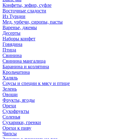
Конфеты, зефир, суфле
Восточные сладости
Из Турции
Мед, урбечи, сиропы, пасты
Варенье, джемы
Десерты
Наборы конфет
Говядина
Птица
Свинина
Свинина мангалица
Баранина и козлятина
Крольчатина
Халяль
Соусы и специи к мясу и птице
Зелень
Овощи
Фрукты, ягоды
Орехи
Сухофрукты
Соленья
Сухарики, гренки
Орехи к пиву
Чипсы