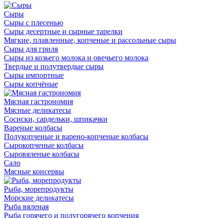
Сыры
Сыры с плесенью
Сыры десертные и сырные тарелки
Мягкие, плавленные, копченые и рассольные сыры
Сыры для гриля
Сыры из козьего молока и овечьего молока
Твердые и полутвердые сыры
Сыры импортные
Сыры копчёные
Мясная гастрономия
Мясные деликатесы
Сосиски, сардельки, шпикачки
Вареные колбасы
Полукопченые и варено-копченые колбасы
Сырокопченые колбасы
Сыровяленые колбасы
Сало
Мясные консервы
Рыба, морепродукты
Морские деликатесы
Рыба вяленая
Рыба горячего и полугорячего копчения