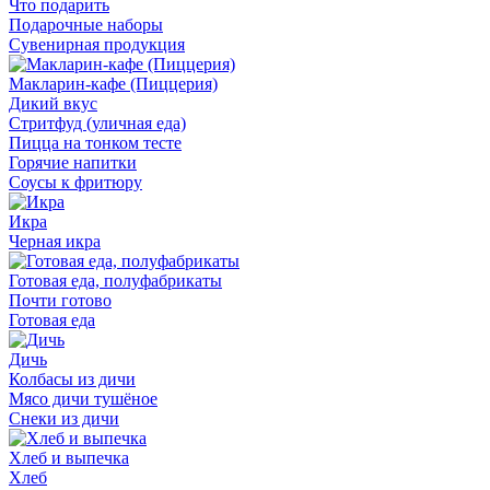
Что подарить
Подарочные наборы
Сувенирная продукция
Макларин-кафе (Пиццерия)
Дикий вкус
Стритфуд (уличная еда)
Пицца на тонком тесте
Горячие напитки
Соусы к фритюру
Икра
Черная икра
Готовая еда, полуфабрикаты
Почти готово
Готовая еда
Дичь
Колбасы из дичи
Мясо дичи тушёное
Снеки из дичи
Хлеб и выпечка
Хлеб