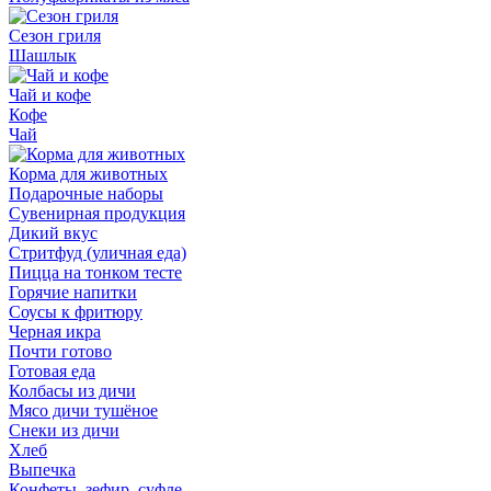
Сезон гриля
Шашлык
Чай и кофе
Кофе
Чай
Корма для животных
Подарочные наборы
Сувенирная продукция
Дикий вкус
Стритфуд (уличная еда)
Пицца на тонком тесте
Горячие напитки
Соусы к фритюру
Черная икра
Почти готово
Готовая еда
Колбасы из дичи
Мясо дичи тушёное
Снеки из дичи
Хлеб
Выпечка
Конфеты, зефир, суфле