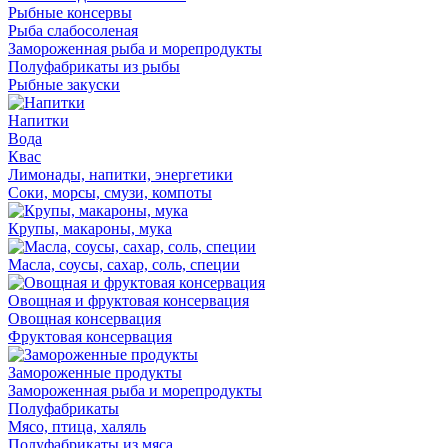
Рыбные консервы
Рыба слабосоленая
Замороженная рыба и морепродукты
Полуфабрикаты из рыбы
Рыбные закуски
Напитки
Вода
Квас
Лимонады, напитки, энергетики
Соки, морсы, смузи, компоты
Крупы, макароны, мука
Масла, соусы, сахар, соль, специи
Овощная и фруктовая консервация
Овощная консервация
Фруктовая консервация
Замороженные продукты
Замороженная рыба и морепродукты
Полуфабрикаты
Мясо, птица, халяль
Полуфабрикаты из мяса