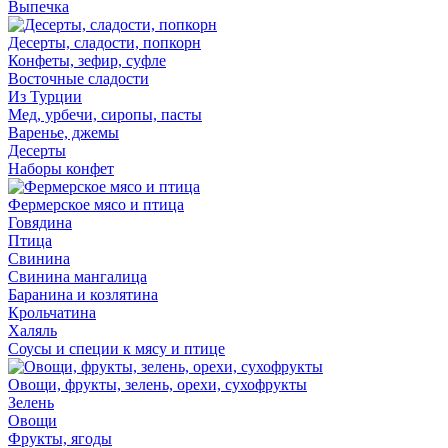
Выпечка
Десерты, сладости, попкорн
Конфеты, зефир, суфле
Восточные сладости
Из Турции
Мед, урбечи, сиропы, пасты
Варенье, джемы
Десерты
Наборы конфет
Фермерское мясо и птица
Говядина
Птица
Свинина
Свинина мангалица
Баранина и козлятина
Крольчатина
Халяль
Соусы и специи к мясу и птице
Овощи, фрукты, зелень, орехи, сухофрукты
Зелень
Овощи
Фрукты, ягоды