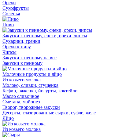
Орехи
Сухофрукты
Соленья
Пиво
Закуски к пенному, снеки, орехи, чипсы
Сухарики, гренки
Орехи к пиву
Чипсы
Закуски к пенному на вес
Закуски к пенному
Молочные продукты и яйцо
Из козьего молока
Молоко, сливки, сгущенка
Кефир, ряженка, йогурты, коктейли
Масло сливочное
Сметана, майонез
Творог, творожные закуски
Десерты, глазированные сырки, суфле, желе
Яйцо
Из козьего молока