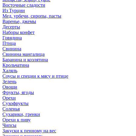
Восточные сладости
Из Турции
Мед, урбечи, сиропы, пасты
Варенье, джемы
Десерты
Наборы конфет
Говядина
Птица
Свинина
Свинина мангалица
Баранина и козлятина
Крольчатина
Халяль
Соусы и специи к мясу и птице
Зелень
Овощи
Фрукты, ягоды
Орехи
Сухофрукты
Соленья
Сухарики, гренки
Орехи к пиву
Чипсы
Закуски к пенному на вес