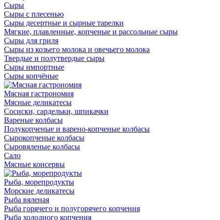
Сыры
Сыры с плесенью
Сыры десертные и сырные тарелки
Мягкие, плавленные, копченые и рассольные сыры
Сыры для гриля
Сыры из козьего молока и овечьего молока
Твердые и полутвердые сыры
Сыры импортные
Сыры копчёные
Мясная гастрономия
Мясные деликатесы
Сосиски, сардельки, шпикачки
Вареные колбасы
Полукопченые и варено-копченые колбасы
Сырокопченые колбасы
Сыровяленые колбасы
Сало
Мясные консервы
Рыба, морепродукты
Морские деликатесы
Рыба вяленая
Рыба горячего и полугорячего копчения
Рыба холодного копчения