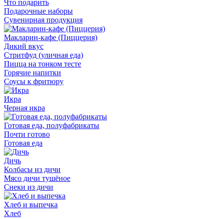
Что подарить
Подарочные наборы
Сувенирная продукция
Макларин-кафе (Пиццерия)
Дикий вкус
Стритфуд (уличная еда)
Пицца на тонком тесте
Горячие напитки
Соусы к фритюру
Икра
Черная икра
Готовая еда, полуфабрикаты
Почти готово
Готовая еда
Дичь
Колбасы из дичи
Мясо дичи тушёное
Снеки из дичи
Хлеб и выпечка
Хлеб