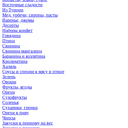
Восточные сладости
Из Турции
Мед, урбечи, сиропы, пасты
Варенье, джемы
Десерты
Наборы конфет
Говядина
Птица
Свинина
Свинина мангалица
Баранина и козлятина
Крольчатина
Халяль
Соусы и специи к мясу и птице
Зелень
Овощи
Фрукты, ягоды
Орехи
Сухофрукты
Соленья
Сухарики, гренки
Орехи к пиву
Чипсы
Закуски к пенному на вес