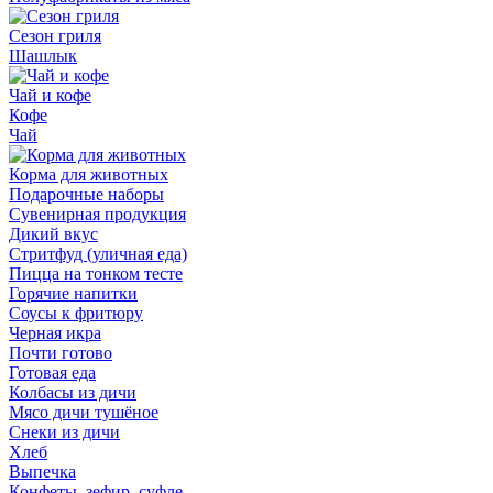
Сезон гриля
Шашлык
Чай и кофе
Кофе
Чай
Корма для животных
Подарочные наборы
Сувенирная продукция
Дикий вкус
Стритфуд (уличная еда)
Пицца на тонком тесте
Горячие напитки
Соусы к фритюру
Черная икра
Почти готово
Готовая еда
Колбасы из дичи
Мясо дичи тушёное
Снеки из дичи
Хлеб
Выпечка
Конфеты, зефир, суфле