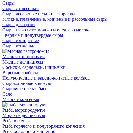
Сыры
Сыры с плесенью
Сыры десертные и сырные тарелки
Мягкие, плавленные, копченые и рассольные сыры
Сыры для гриля
Сыры из козьего молока и овечьего молока
Твердые и полутвердые сыры
Сыры импортные
Сыры копчёные
Мясная гастрономия
Мясные деликатесы
Сосиски, сардельки, шпикачки
Вареные колбасы
Полукопченые и варено-копченые колбасы
Сырокопченые колбасы
Сыровяленые колбасы
Сало
Мясные консервы
Рыба, морепродукты
Морские деликатесы
Рыба вяленая
Рыба горячего и полугорячего копчения
Рыба холодного копчения