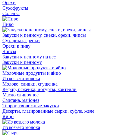
Орехи
Сухофрукты
Соленья
Пиво
Закуски к пенному, снеки, орехи, чипсы
Сухарики, гренки
Орехи к пиву
Чипсы
Закуски к пенному на вес
Закуски к пенному
Молочные продукты и яйцо
Из козьего молока
Молоко, сливки, сгущенка
Кефир, ряженка, йогурты, коктейли
Масло сливочное
Сметана, майонез
Творог, творожные закуски
Десерты, глазированные сырки, суфле, желе
Яйцо
Из козьего молока