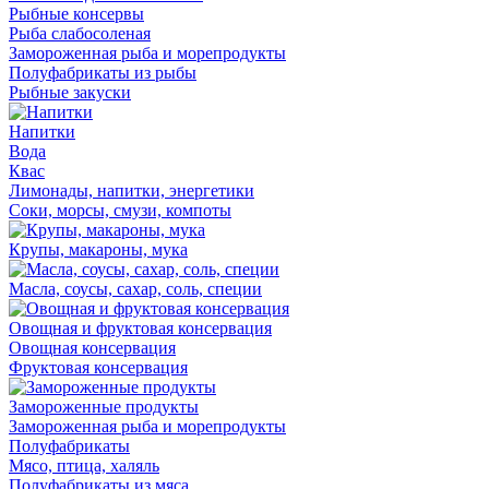
Рыбные консервы
Рыба слабосоленая
Замороженная рыба и морепродукты
Полуфабрикаты из рыбы
Рыбные закуски
Напитки
Вода
Квас
Лимонады, напитки, энергетики
Соки, морсы, смузи, компоты
Крупы, макароны, мука
Масла, соусы, сахар, соль, специи
Овощная и фруктовая консервация
Овощная консервация
Фруктовая консервация
Замороженные продукты
Замороженная рыба и морепродукты
Полуфабрикаты
Мясо, птица, халяль
Полуфабрикаты из мяса