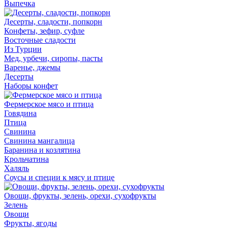
Выпечка
Десерты, сладости, попкорн
Конфеты, зефир, суфле
Восточные сладости
Из Турции
Мед, урбечи, сиропы, пасты
Варенье, джемы
Десерты
Наборы конфет
Фермерское мясо и птица
Говядина
Птица
Свинина
Свинина мангалица
Баранина и козлятина
Крольчатина
Халяль
Соусы и специи к мясу и птице
Овощи, фрукты, зелень, орехи, сухофрукты
Зелень
Овощи
Фрукты, ягоды