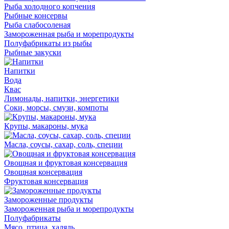
Рыба холодного копчения
Рыбные консервы
Рыба слабосоленая
Замороженная рыба и морепродукты
Полуфабрикаты из рыбы
Рыбные закуски
Напитки
Вода
Квас
Лимонады, напитки, энергетики
Соки, морсы, смузи, компоты
Крупы, макароны, мука
Масла, соусы, сахар, соль, специи
Овощная и фруктовая консервация
Овощная консервация
Фруктовая консервация
Замороженные продукты
Замороженная рыба и морепродукты
Полуфабрикаты
Мясо, птица, халяль