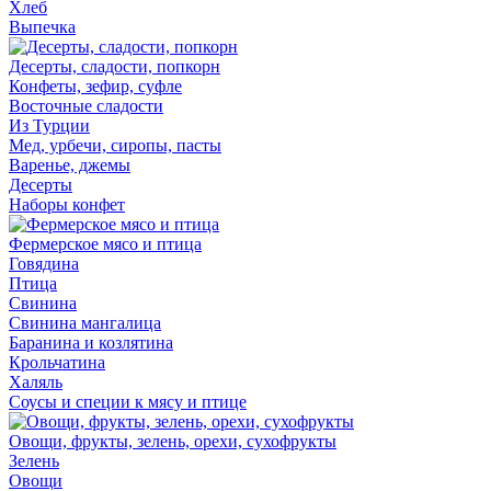
Хлеб
Выпечка
Десерты, сладости, попкорн
Конфеты, зефир, суфле
Восточные сладости
Из Турции
Мед, урбечи, сиропы, пасты
Варенье, джемы
Десерты
Наборы конфет
Фермерское мясо и птица
Говядина
Птица
Свинина
Свинина мангалица
Баранина и козлятина
Крольчатина
Халяль
Соусы и специи к мясу и птице
Овощи, фрукты, зелень, орехи, сухофрукты
Зелень
Овощи