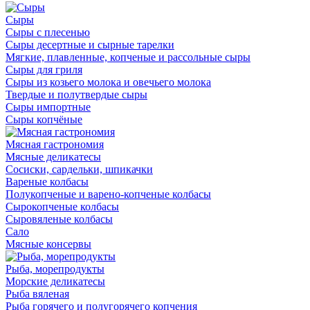
Сыры
Сыры с плесенью
Сыры десертные и сырные тарелки
Мягкие, плавленные, копченые и рассольные сыры
Сыры для гриля
Сыры из козьего молока и овечьего молока
Твердые и полутвердые сыры
Сыры импортные
Сыры копчёные
Мясная гастрономия
Мясные деликатесы
Сосиски, сардельки, шпикачки
Вареные колбасы
Полукопченые и варено-копченые колбасы
Сырокопченые колбасы
Сыровяленые колбасы
Сало
Мясные консервы
Рыба, морепродукты
Морские деликатесы
Рыба вяленая
Рыба горячего и полугорячего копчения