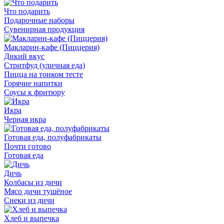
Что подарить
Подарочные наборы
Сувенирная продукция
Макларин-кафе (Пиццерия)
Дикий вкус
Стритфуд (уличная еда)
Пицца на тонком тесте
Горячие напитки
Соусы к фритюру
Икра
Черная икра
Готовая еда, полуфабрикаты
Почти готово
Готовая еда
Дичь
Колбасы из дичи
Мясо дичи тушёное
Снеки из дичи
Хлеб и выпечка