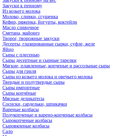
Закуски к пенному на вес
Закуски к пенному
Из козьего молока
Молоко, сливки, сгущенка
Кефир, ряженка, йогурты, коктейли
Масло сливочное
Сметана, майонез
Творог, творожные закуски
Десерты, глазированные сырки, суфле, желе
Яйцо
Сыры с плесенью
Сыры десертные и сырные тарелки
Мягкие, плавленные, копченые и рассольные сыры
Сыры для гриля
Сыры из козьего молока и овечьего молока
Твердые и полутвердые сыры
Сыры импортные
Сыры копчёные
Мясные деликатесы
Сосиски, сардельки, шпикачки
Вареные колбасы
Полукопченые и варено-копченые колбасы
Сырокопченые колбасы
Сыровяленые колбасы
Сало