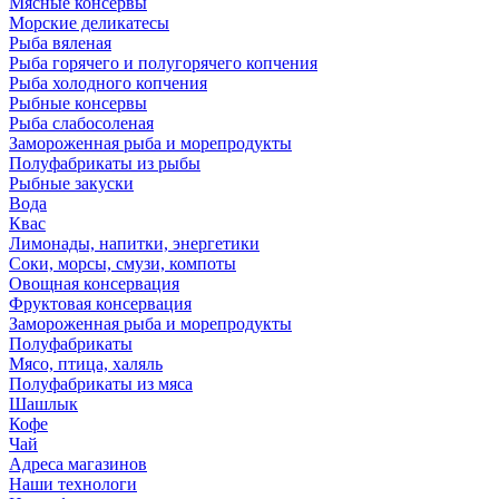
Мясные консервы
Морские деликатесы
Рыба вяленая
Рыба горячего и полугорячего копчения
Рыба холодного копчения
Рыбные консервы
Рыба слабосоленая
Замороженная рыба и морепродукты
Полуфабрикаты из рыбы
Рыбные закуски
Вода
Квас
Лимонады, напитки, энергетики
Соки, морсы, смузи, компоты
Овощная консервация
Фруктовая консервация
Замороженная рыба и морепродукты
Полуфабрикаты
Мясо, птица, халяль
Полуфабрикаты из мяса
Шашлык
Кофе
Чай
Адреса магазинов
Наши технологи