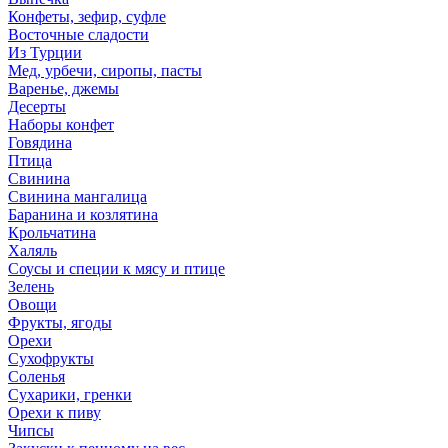
Конфеты, зефир, суфле
Восточные сладости
Из Турции
Мед, урбечи, сиропы, пасты
Варенье, джемы
Десерты
Наборы конфет
Говядина
Птица
Свинина
Свинина мангалица
Баранина и козлятина
Крольчатина
Халяль
Соусы и специи к мясу и птице
Зелень
Овощи
Фрукты, ягоды
Орехи
Сухофрукты
Соленья
Сухарики, гренки
Орехи к пиву
Чипсы