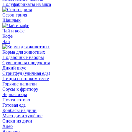
Полуфабрикаты из мяса
Сезон гриля
Шашлык
Чай и кофе
Кофе
Чай
Корма для животных
Подарочные наборы
Сувенирная продукция
Дикий вкус
Стритфуд (уличная еда)
Пицца на тонком тесте
Горячие напитки
Соусы к фритюру
Черная икра
Почти готово
Готовая еда
Колбасы из дичи
Мясо дичи тушёное
Снеки из дичи
Хлеб
Выпечка