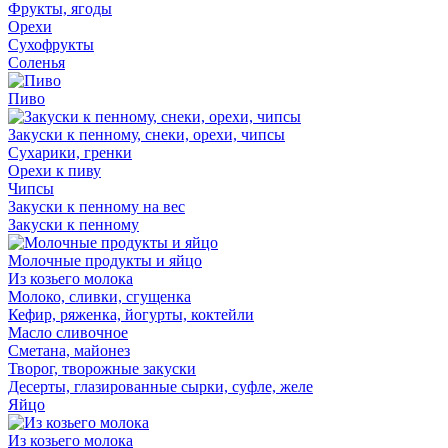
Фрукты, ягоды
Орехи
Сухофрукты
Соленья
Пиво
Закуски к пенному, снеки, орехи, чипсы
Сухарики, гренки
Орехи к пиву
Чипсы
Закуски к пенному на вес
Закуски к пенному
Молочные продукты и яйцо
Из козьего молока
Молоко, сливки, сгущенка
Кефир, ряженка, йогурты, коктейли
Масло сливочное
Сметана, майонез
Творог, творожные закуски
Десерты, глазированные сырки, суфле, желе
Яйцо
Из козьего молока