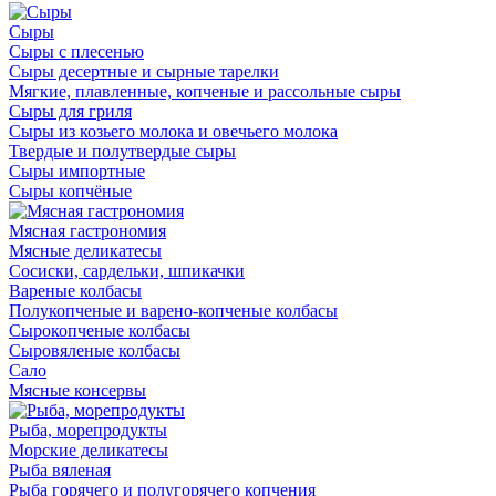
Сыры
Сыры с плесенью
Сыры десертные и сырные тарелки
Мягкие, плавленные, копченые и рассольные сыры
Сыры для гриля
Сыры из козьего молока и овечьего молока
Твердые и полутвердые сыры
Сыры импортные
Сыры копчёные
Мясная гастрономия
Мясные деликатесы
Сосиски, сардельки, шпикачки
Вареные колбасы
Полукопченые и варено-копченые колбасы
Сырокопченые колбасы
Сыровяленые колбасы
Сало
Мясные консервы
Рыба, морепродукты
Морские деликатесы
Рыба вяленая
Рыба горячего и полугорячего копчения