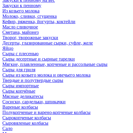
Закуски к пенному на вес
Закуски к пенному
Из козьего молока
Молоко, сливки, сгущенка
Кефир, ряженка, йогурты, коктейли
Масло сливочное
Сметана, майонез
Творог, творожные закуски
Десерты, глазированные сырки, суфле, желе
Яйцо
Сыры с плесенью
Сыры десертные и сырные тарелки
Мягкие, плавленные, копченые и рассольные сыры
Сыры для гриля
Сыры из козьего молока и овечьего молока
Твердые и полутвердые сыры
Сыры импортные
Сыры копчёные
Мясные деликатесы
Сосиски, сардельки, шпикачки
Вареные колбасы
Полукопченые и варено-копченые колбасы
Сырокопченые колбасы
Сыровяленые колбасы
Сало