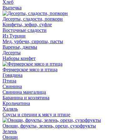
Хлеб
Выпечка
Десерты, сладости, попкорн
Конфеты, зефир, суфле
Восточные сладости
Из Турции
Мед, урбечи, сиропы, пасты
Варенье, джемы
Десерты
Наборы конфет
Фермерское мясо и птица
Говядина
Птица
Свинина
Свинина мангалица
Баранина и козлятина
Крольчатина
Халяль
Соусы и специи к мясу и птице
Овощи, фрукты, зелень, орехи, сухофрукты
Зелень
Овощи