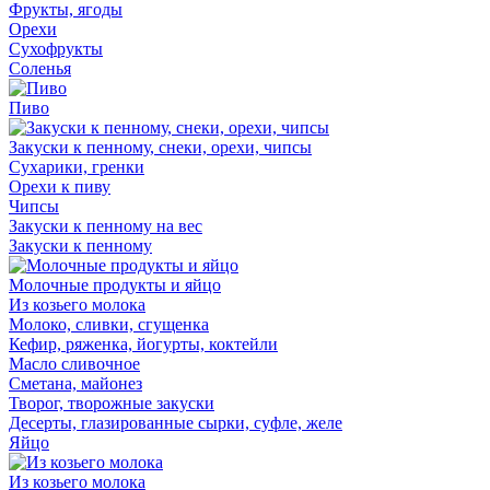
Фрукты, ягоды
Орехи
Сухофрукты
Соленья
Пиво
Закуски к пенному, снеки, орехи, чипсы
Сухарики, гренки
Орехи к пиву
Чипсы
Закуски к пенному на вес
Закуски к пенному
Молочные продукты и яйцо
Из козьего молока
Молоко, сливки, сгущенка
Кефир, ряженка, йогурты, коктейли
Масло сливочное
Сметана, майонез
Творог, творожные закуски
Десерты, глазированные сырки, суфле, желе
Яйцо
Из козьего молока