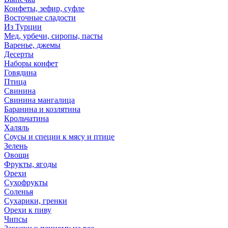
Конфеты, зефир, суфле
Восточные сладости
Из Турции
Мед, урбечи, сиропы, пасты
Варенье, джемы
Десерты
Наборы конфет
Говядина
Птица
Свинина
Свинина мангалица
Баранина и козлятина
Крольчатина
Халяль
Соусы и специи к мясу и птице
Зелень
Овощи
Фрукты, ягоды
Орехи
Сухофрукты
Соленья
Сухарики, гренки
Орехи к пиву
Чипсы