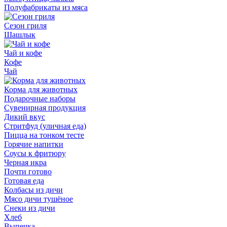
Полуфабрикаты из мяса
Сезон гриля
Шашлык
Чай и кофе
Кофе
Чай
Корма для животных
Подарочные наборы
Сувенирная продукция
Дикий вкус
Стритфуд (уличная еда)
Пицца на тонком тесте
Горячие напитки
Соусы к фритюру
Черная икра
Почти готово
Готовая еда
Колбасы из дичи
Мясо дичи тушёное
Снеки из дичи
Хлеб
Выпечка