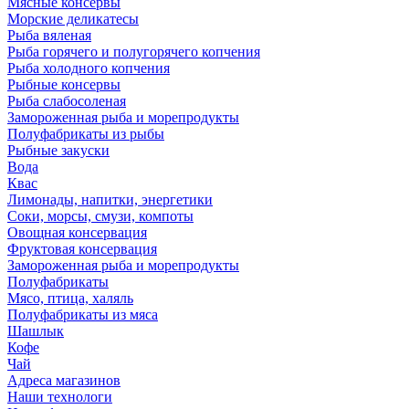
Мясные консервы
Морские деликатесы
Рыба вяленая
Рыба горячего и полугорячего копчения
Рыба холодного копчения
Рыбные консервы
Рыба слабосоленая
Замороженная рыба и морепродукты
Полуфабрикаты из рыбы
Рыбные закуски
Вода
Квас
Лимонады, напитки, энергетики
Соки, морсы, смузи, компоты
Овощная консервация
Фруктовая консервация
Замороженная рыба и морепродукты
Полуфабрикаты
Мясо, птица, халяль
Полуфабрикаты из мяса
Шашлык
Кофе
Чай
Адреса магазинов
Наши технологи