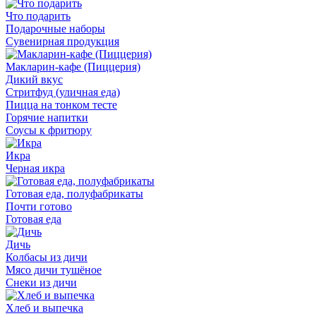
Что подарить
Подарочные наборы
Сувенирная продукция
Макларин-кафе (Пиццерия)
Дикий вкус
Стритфуд (уличная еда)
Пицца на тонком тесте
Горячие напитки
Соусы к фритюру
Икра
Черная икра
Готовая еда, полуфабрикаты
Почти готово
Готовая еда
Дичь
Колбасы из дичи
Мясо дичи тушёное
Снеки из дичи
Хлеб и выпечка