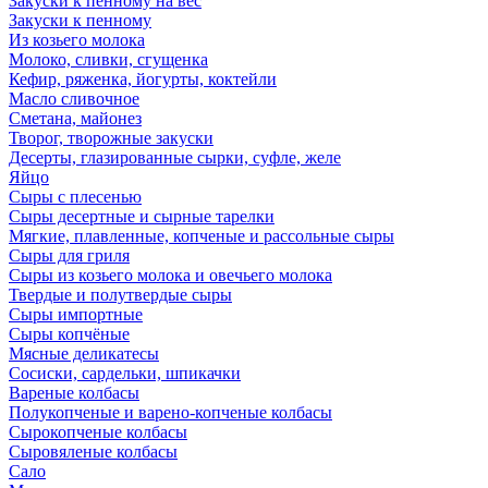
Закуски к пенному на вес
Закуски к пенному
Из козьего молока
Молоко, сливки, сгущенка
Кефир, ряженка, йогурты, коктейли
Масло сливочное
Сметана, майонез
Творог, творожные закуски
Десерты, глазированные сырки, суфле, желе
Яйцо
Сыры с плесенью
Сыры десертные и сырные тарелки
Мягкие, плавленные, копченые и рассольные сыры
Сыры для гриля
Сыры из козьего молока и овечьего молока
Твердые и полутвердые сыры
Сыры импортные
Сыры копчёные
Мясные деликатесы
Сосиски, сардельки, шпикачки
Вареные колбасы
Полукопченые и варено-копченые колбасы
Сырокопченые колбасы
Сыровяленые колбасы
Сало