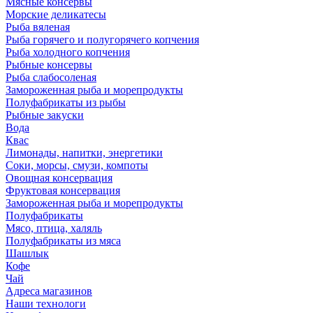
Мясные консервы
Морские деликатесы
Рыба вяленая
Рыба горячего и полугорячего копчения
Рыба холодного копчения
Рыбные консервы
Рыба слабосоленая
Замороженная рыба и морепродукты
Полуфабрикаты из рыбы
Рыбные закуски
Вода
Квас
Лимонады, напитки, энергетики
Соки, морсы, смузи, компоты
Овощная консервация
Фруктовая консервация
Замороженная рыба и морепродукты
Полуфабрикаты
Мясо, птица, халяль
Полуфабрикаты из мяса
Шашлык
Кофе
Чай
Адреса магазинов
Наши технологи