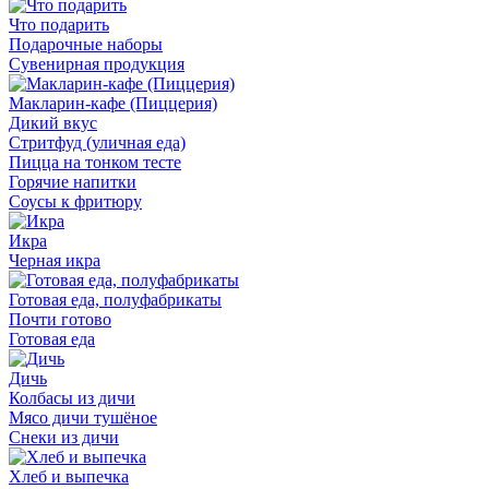
Что подарить
Подарочные наборы
Сувенирная продукция
Макларин-кафе (Пиццерия)
Дикий вкус
Стритфуд (уличная еда)
Пицца на тонком тесте
Горячие напитки
Соусы к фритюру
Икра
Черная икра
Готовая еда, полуфабрикаты
Почти готово
Готовая еда
Дичь
Колбасы из дичи
Мясо дичи тушёное
Снеки из дичи
Хлеб и выпечка