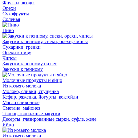
Фрукты, ягоды
Орехи
Сухофрукты
Соленья
Пиво
Закуски к пенному, снеки, орехи, чипсы
Сухарики, гренки
Орехи к пиву
Чипсы
Закуски к пенному на вес
Закуски к пенному
Молочные продукты и яйцо
Из козьего молока
Молоко, сливки, сгущенка
Кефир, ряженка, йогурты, коктейли
Масло сливочное
Сметана, майонез
Творог, творожные закуски
Десерты, глазированные сырки, суфле, желе
Яйцо
Из козьего молока