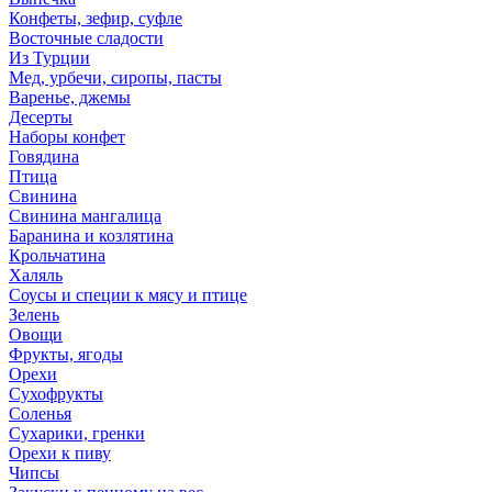
Конфеты, зефир, суфле
Восточные сладости
Из Турции
Мед, урбечи, сиропы, пасты
Варенье, джемы
Десерты
Наборы конфет
Говядина
Птица
Свинина
Свинина мангалица
Баранина и козлятина
Крольчатина
Халяль
Соусы и специи к мясу и птице
Зелень
Овощи
Фрукты, ягоды
Орехи
Сухофрукты
Соленья
Сухарики, гренки
Орехи к пиву
Чипсы