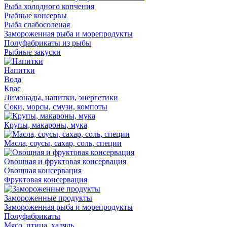
Рыба холодного копчения
Рыбные консервы
Рыба слабосоленая
Замороженная рыба и морепродукты
Полуфабрикаты из рыбы
Рыбные закуски
Напитки
Вода
Квас
Лимонады, напитки, энергетики
Соки, морсы, смузи, компоты
Крупы, макароны, мука
Масла, соусы, сахар, соль, специи
Овощная и фруктовая консервация
Овощная консервация
Фруктовая консервация
Замороженные продукты
Замороженная рыба и морепродукты
Полуфабрикаты
Мясо, птица, халяль