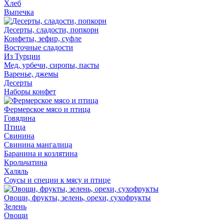
Хлеб
Выпечка
Десерты, сладости, попкорн
Конфеты, зефир, суфле
Восточные сладости
Из Турции
Мед, урбечи, сиропы, пасты
Варенье, джемы
Десерты
Наборы конфет
Фермерское мясо и птица
Говядина
Птица
Свинина
Свинина мангалица
Баранина и козлятина
Крольчатина
Халяль
Соусы и специи к мясу и птице
Овощи, фрукты, зелень, орехи, сухофрукты
Зелень
Овощи