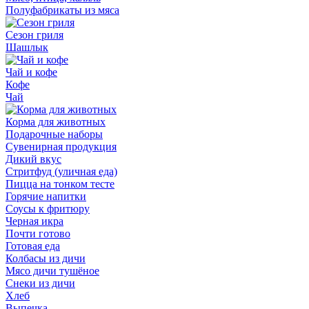
Полуфабрикаты из мяса
Сезон гриля
Шашлык
Чай и кофе
Кофе
Чай
Корма для животных
Подарочные наборы
Сувенирная продукция
Дикий вкус
Стритфуд (уличная еда)
Пицца на тонком тесте
Горячие напитки
Соусы к фритюру
Черная икра
Почти готово
Готовая еда
Колбасы из дичи
Мясо дичи тушёное
Снеки из дичи
Хлеб
Выпечка