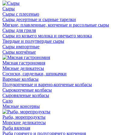
Сыры
Сыры с плесенью
Сыры десертные и сырные тарелки
Мягкие, плавленные, копченые и рассольные сыры
Сыры для гриля
Сыры из козьего молока и овечьего молока
Твердые и полутвердые сыры
Сыры импортные
Сыры копчёные
Мясная гастрономия
Мясные деликатесы
Сосиски, сардельки, шпикачки
Вареные колбасы
Полукопченые и варено-копченые колбасы
Сырокопченые колбасы
Сыровяленые колбасы
Сало
Мясные консервы
Рыба, морепродукты
Морские деликатесы
Рыба вяленая
Рыба горячего и полугорячего копчения