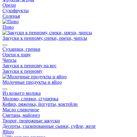
Орехи
Сухофрукты
Соленья
Пиво
Закуски к пенному, снеки, орехи, чипсы
Сухарики, гренки
Орехи к пиву
Чипсы
Закуски к пенному на вес
Закуски к пенному
Молочные продукты и яйцо
Из козьего молока
Молоко, сливки, сгущенка
Кефир, ряженка, йогурты, коктейли
Масло сливочное
Сметана, майонез
Творог, творожные закуски
Десерты, глазированные сырки, суфле, желе
Яйцо