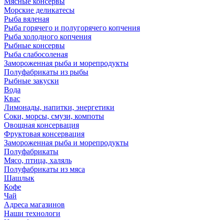
Мясные консервы
Морские деликатесы
Рыба вяленая
Рыба горячего и полугорячего копчения
Рыба холодного копчения
Рыбные консервы
Рыба слабосоленая
Замороженная рыба и морепродукты
Полуфабрикаты из рыбы
Рыбные закуски
Вода
Квас
Лимонады, напитки, энергетики
Соки, морсы, смузи, компоты
Овощная консервация
Фруктовая консервация
Замороженная рыба и морепродукты
Полуфабрикаты
Мясо, птица, халяль
Полуфабрикаты из мяса
Шашлык
Кофе
Чай
Адреса магазинов
Наши технологи