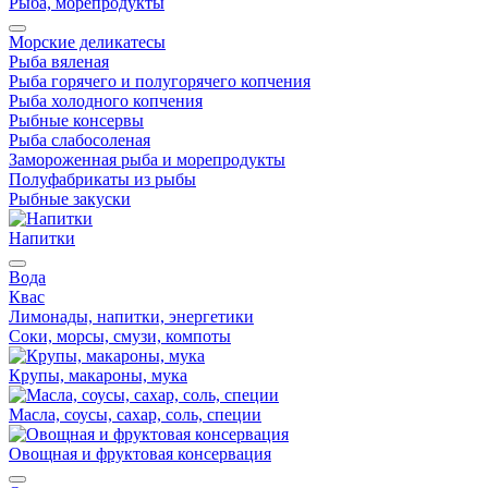
Рыба, морепродукты
Морские деликатесы
Рыба вяленая
Рыба горячего и полугорячего копчения
Рыба холодного копчения
Рыбные консервы
Рыба слабосоленая
Замороженная рыба и морепродукты
Полуфабрикаты из рыбы
Рыбные закуски
Напитки
Вода
Квас
Лимонады, напитки, энергетики
Соки, морсы, смузи, компоты
Крупы, макароны, мука
Масла, соусы, сахар, соль, специи
Овощная и фруктовая консервация