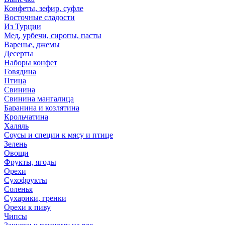
Конфеты, зефир, суфле
Восточные сладости
Из Турции
Мед, урбечи, сиропы, пасты
Варенье, джемы
Десерты
Наборы конфет
Говядина
Птица
Свинина
Свинина мангалица
Баранина и козлятина
Крольчатина
Халяль
Соусы и специи к мясу и птице
Зелень
Овощи
Фрукты, ягоды
Орехи
Сухофрукты
Соленья
Сухарики, гренки
Орехи к пиву
Чипсы