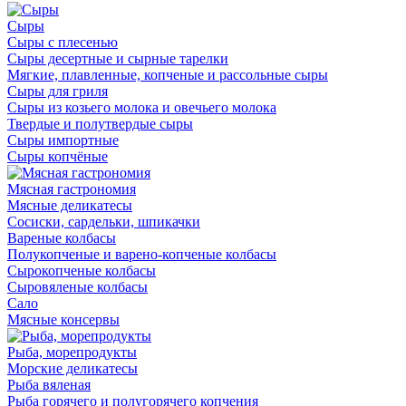
Сыры
Сыры с плесенью
Сыры десертные и сырные тарелки
Мягкие, плавленные, копченые и рассольные сыры
Сыры для гриля
Сыры из козьего молока и овечьего молока
Твердые и полутвердые сыры
Сыры импортные
Сыры копчёные
Мясная гастрономия
Мясные деликатесы
Сосиски, сардельки, шпикачки
Вареные колбасы
Полукопченые и варено-копченые колбасы
Сырокопченые колбасы
Сыровяленые колбасы
Сало
Мясные консервы
Рыба, морепродукты
Морские деликатесы
Рыба вяленая
Рыба горячего и полугорячего копчения