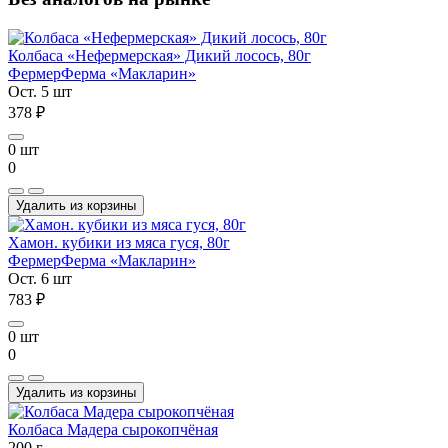
Колбаса «Нефермерская» Дикий лосось, 80г
Фермер
Ферма «Макларин»
Ост. 5 шт
378 ₽
0 шт
0
Удалить из корзины
Хамон. кубики из мяса гуся, 80г
Фермер
Ферма «Макларин»
Ост. 6 шт
783 ₽
0 шт
0
Удалить из корзины
Колбаса Мадера сырокопчёная
200 г