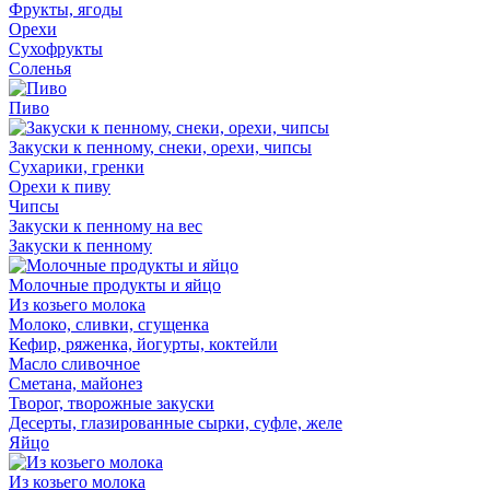
Фрукты, ягоды
Орехи
Сухофрукты
Соленья
Пиво
Закуски к пенному, снеки, орехи, чипсы
Сухарики, гренки
Орехи к пиву
Чипсы
Закуски к пенному на вес
Закуски к пенному
Молочные продукты и яйцо
Из козьего молока
Молоко, сливки, сгущенка
Кефир, ряженка, йогурты, коктейли
Масло сливочное
Сметана, майонез
Творог, творожные закуски
Десерты, глазированные сырки, суфле, желе
Яйцо
Из козьего молока