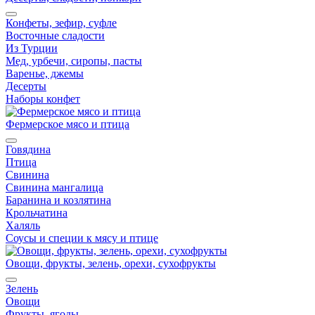
Конфеты, зефир, суфле
Восточные сладости
Из Турции
Мед, урбечи, сиропы, пасты
Варенье, джемы
Десерты
Наборы конфет
Фермерское мясо и птица
Говядина
Птица
Свинина
Свинина мангалица
Баранина и козлятина
Крольчатина
Халяль
Соусы и специи к мясу и птице
Овощи, фрукты, зелень, орехи, сухофрукты
Зелень
Овощи
Фрукты, ягоды