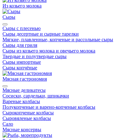
Из козьего молока
Сыры
Сыры с плесенью
Сыры десертные и сырные тарелки
Мягкие, плавленные, копченые и рассольные сыры
Сыры для гриля
Сыры из козьего молока и овечьего молока
Твердые и полутвердые сыры
Сыры импортные
Сыры копчёные
Мясная гастрономия
Мясные деликатесы
Сосиски, сардельки, шпикачки
Вареные колбасы
Полукопченые и варено-копченые колбасы
Сырокопченые колбасы
Сыровяленые колбасы
Сало
Мясные консервы