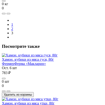
0 кг
0
1
2
3
Посмотрите также
Хамон. кубики из мяса гуся, 80г
Фермер
Ферма «Макларин»
Ост. 6 шт
783 ₽
0 шт
0
Удалить из корзины
Хамон. кубики из мяса утки, 80г