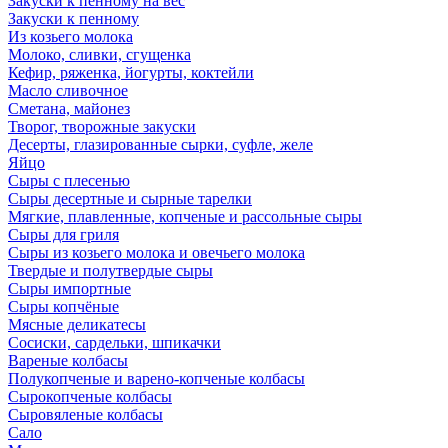
Закуски к пенному на вес
Закуски к пенному
Из козьего молока
Молоко, сливки, сгущенка
Кефир, ряженка, йогурты, коктейли
Масло сливочное
Сметана, майонез
Творог, творожные закуски
Десерты, глазированные сырки, суфле, желе
Яйцо
Сыры с плесенью
Сыры десертные и сырные тарелки
Мягкие, плавленные, копченые и рассольные сыры
Сыры для гриля
Сыры из козьего молока и овечьего молока
Твердые и полутвердые сыры
Сыры импортные
Сыры копчёные
Мясные деликатесы
Сосиски, сардельки, шпикачки
Вареные колбасы
Полукопченые и варено-копченые колбасы
Сырокопченые колбасы
Сыровяленые колбасы
Сало