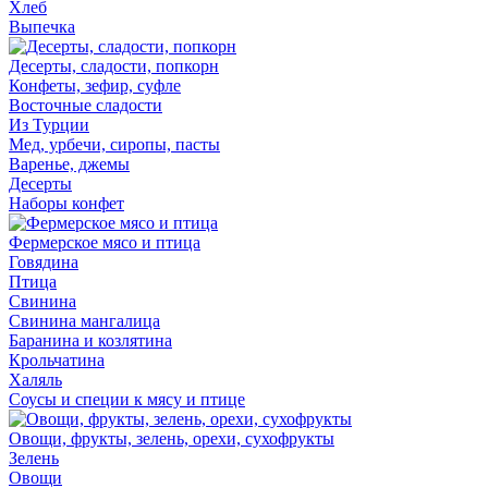
Хлеб
Выпечка
Десерты, сладости, попкорн
Конфеты, зефир, суфле
Восточные сладости
Из Турции
Мед, урбечи, сиропы, пасты
Варенье, джемы
Десерты
Наборы конфет
Фермерское мясо и птица
Говядина
Птица
Свинина
Свинина мангалица
Баранина и козлятина
Крольчатина
Халяль
Соусы и специи к мясу и птице
Овощи, фрукты, зелень, орехи, сухофрукты
Зелень
Овощи