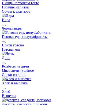
Пицца на тонком тесте
Горячие напитки
Соусы к фритюру
Икра
Черная икра
Готовая еда, полуфабрикаты
Почти готово
Готовая еда
Дичь
Колбасы из дичи
Мясо дичи тушёное
Снеки из дичи
Хлеб и выпечка
Хлеб
Выпечка
Десерты, сладости, попкорн