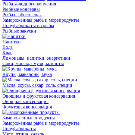
Рыба холодного копчения
Рыбные консервы
Рыба слабосоленая
Замороженная рыба и морепродукты
Полуфабрикаты из рыбы
Рыбные закуски
Напитки
Вода
Квас
Лимонады, напитки, энергетики
Соки, морсы, смузи, компоты
Крупы, макароны, мука
Масла, соусы, сахар, соль, специи
Овощная и фруктовая консервация
Овощная консервация
Фруктовая консервация
Замороженные продукты
Замороженная рыба и морепродукты
Полуфабрикаты
Мясо, птица, халяль