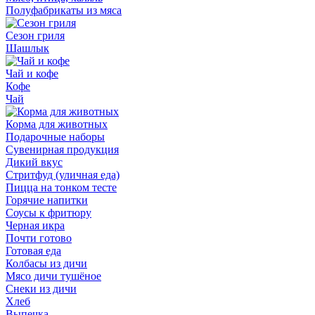
Полуфабрикаты из мяса
Сезон гриля
Шашлык
Чай и кофе
Кофе
Чай
Корма для животных
Подарочные наборы
Сувенирная продукция
Дикий вкус
Стритфуд (уличная еда)
Пицца на тонком тесте
Горячие напитки
Соусы к фритюру
Черная икра
Почти готово
Готовая еда
Колбасы из дичи
Мясо дичи тушёное
Снеки из дичи
Хлеб
Выпечка