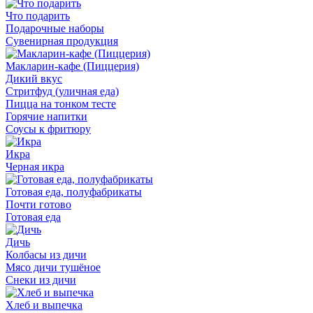
Что подарить
Подарочные наборы
Сувенирная продукция
Макларин-кафе (Пиццерия)
Дикий вкус
Стритфуд (уличная еда)
Пицца на тонком тесте
Горячие напитки
Соусы к фритюру
Икра
Черная икра
Готовая еда, полуфабрикаты
Почти готово
Готовая еда
Дичь
Колбасы из дичи
Мясо дичи тушёное
Снеки из дичи
Хлеб и выпечка