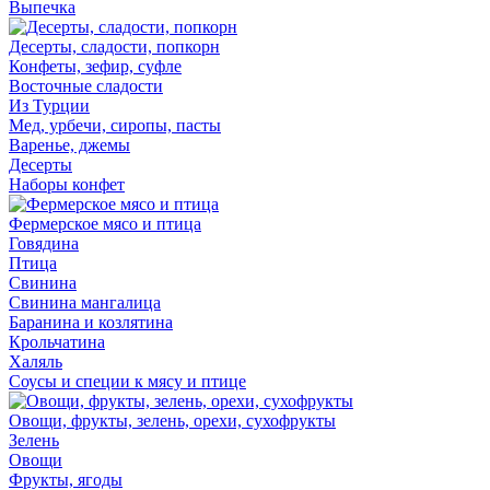
Выпечка
Десерты, сладости, попкорн
Конфеты, зефир, суфле
Восточные сладости
Из Турции
Мед, урбечи, сиропы, пасты
Варенье, джемы
Десерты
Наборы конфет
Фермерское мясо и птица
Говядина
Птица
Свинина
Свинина мангалица
Баранина и козлятина
Крольчатина
Халяль
Соусы и специи к мясу и птице
Овощи, фрукты, зелень, орехи, сухофрукты
Зелень
Овощи
Фрукты, ягоды