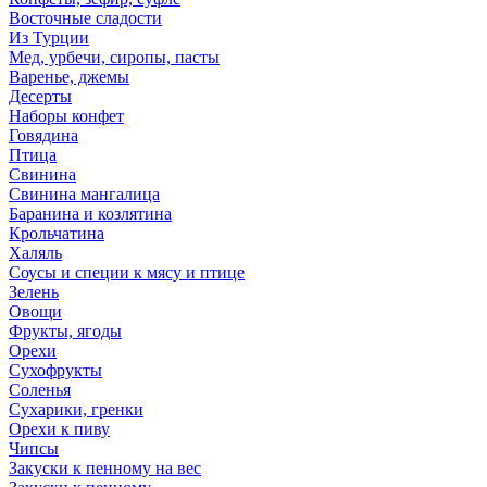
Восточные сладости
Из Турции
Мед, урбечи, сиропы, пасты
Варенье, джемы
Десерты
Наборы конфет
Говядина
Птица
Свинина
Свинина мангалица
Баранина и козлятина
Крольчатина
Халяль
Соусы и специи к мясу и птице
Зелень
Овощи
Фрукты, ягоды
Орехи
Сухофрукты
Соленья
Сухарики, гренки
Орехи к пиву
Чипсы
Закуски к пенному на вес