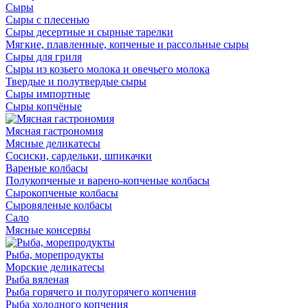
Сыры
Сыры с плесенью
Сыры десертные и сырные тарелки
Мягкие, плавленные, копченые и рассольные сыры
Сыры для гриля
Сыры из козьего молока и овечьего молока
Твердые и полутвердые сыры
Сыры импортные
Сыры копчёные
Мясная гастрономия
Мясные деликатесы
Сосиски, сардельки, шпикачки
Вареные колбасы
Полукопченые и варено-копченые колбасы
Сырокопченые колбасы
Сыровяленые колбасы
Сало
Мясные консервы
Рыба, морепродукты
Морские деликатесы
Рыба вяленая
Рыба горячего и полугорячего копчения
Рыба холодного копчения