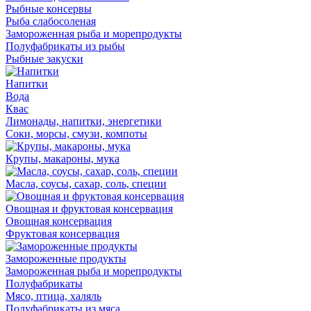
Рыбные консервы
Рыба слабосоленая
Замороженная рыба и морепродукты
Полуфабрикаты из рыбы
Рыбные закуски
Напитки
Вода
Квас
Лимонады, напитки, энергетики
Соки, морсы, смузи, компоты
Крупы, макароны, мука
Масла, соусы, сахар, соль, специи
Овощная и фруктовая консервация
Овощная консервация
Фруктовая консервация
Замороженные продукты
Замороженная рыба и морепродукты
Полуфабрикаты
Мясо, птица, халяль
Полуфабрикаты из мяса