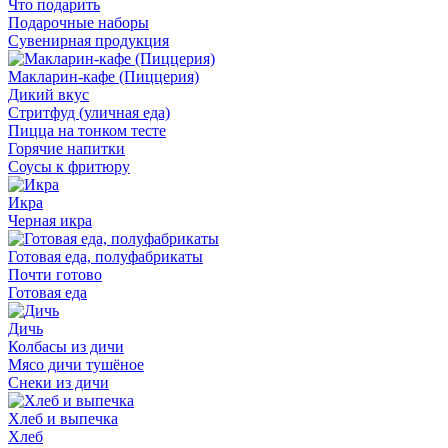
Что подарить
Подарочные наборы
Сувенирная продукция
Макларин-кафе (Пиццерия)
Дикий вкус
Стритфуд (уличная еда)
Пицца на тонком тесте
Горячие напитки
Соусы к фритюру
Икра
Черная икра
Готовая еда, полуфабрикаты
Почти готово
Готовая еда
Дичь
Колбасы из дичи
Мясо дичи тушёное
Снеки из дичи
Хлеб и выпечка
Хлеб