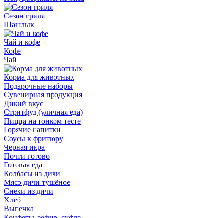
Сезон гриля
Шашлык
Чай и кофе
Кофе
Чай
Корма для животных
Подарочные наборы
Сувенирная продукция
Дикий вкус
Стритфуд (уличная еда)
Пицца на тонком тесте
Горячие напитки
Соусы к фритюру
Черная икра
Почти готово
Готовая еда
Колбасы из дичи
Мясо дичи тушёное
Снеки из дичи
Хлеб
Выпечка
Конфеты, зефир, суфле