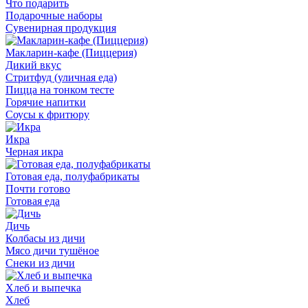
Что подарить
Подарочные наборы
Сувенирная продукция
Макларин-кафе (Пиццерия)
Дикий вкус
Стритфуд (уличная еда)
Пицца на тонком тесте
Горячие напитки
Соусы к фритюру
Икра
Черная икра
Готовая еда, полуфабрикаты
Почти готово
Готовая еда
Дичь
Колбасы из дичи
Мясо дичи тушёное
Снеки из дичи
Хлеб и выпечка
Хлеб