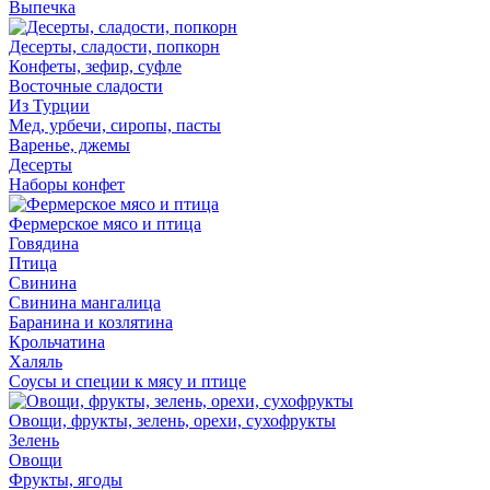
Выпечка
Десерты, сладости, попкорн
Конфеты, зефир, суфле
Восточные сладости
Из Турции
Мед, урбечи, сиропы, пасты
Варенье, джемы
Десерты
Наборы конфет
Фермерское мясо и птица
Говядина
Птица
Свинина
Свинина мангалица
Баранина и козлятина
Крольчатина
Халяль
Соусы и специи к мясу и птице
Овощи, фрукты, зелень, орехи, сухофрукты
Зелень
Овощи
Фрукты, ягоды