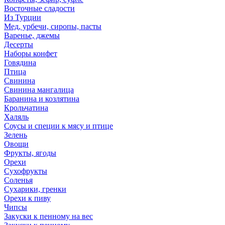
Восточные сладости
Из Турции
Мед, урбечи, сиропы, пасты
Варенье, джемы
Десерты
Наборы конфет
Говядина
Птица
Свинина
Свинина мангалица
Баранина и козлятина
Крольчатина
Халяль
Соусы и специи к мясу и птице
Зелень
Овощи
Фрукты, ягоды
Орехи
Сухофрукты
Соленья
Сухарики, гренки
Орехи к пиву
Чипсы
Закуски к пенному на вес