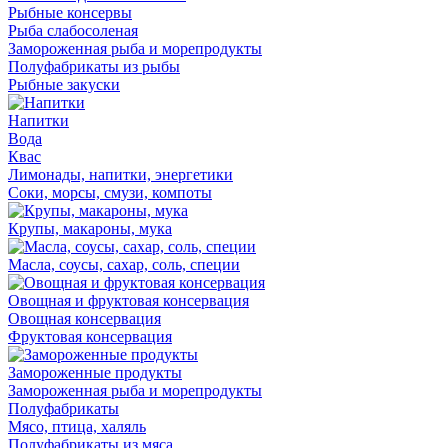
Рыбные консервы
Рыба слабосоленая
Замороженная рыба и морепродукты
Полуфабрикаты из рыбы
Рыбные закуски
Напитки
Вода
Квас
Лимонады, напитки, энергетики
Соки, морсы, смузи, компоты
Крупы, макароны, мука
Масла, соусы, сахар, соль, специи
Овощная и фруктовая консервация
Овощная консервация
Фруктовая консервация
Замороженные продукты
Замороженная рыба и морепродукты
Полуфабрикаты
Мясо, птица, халяль
Полуфабрикаты из мяса