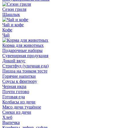
Сезон гриля
Шашлык
Чай и кофе
Кофе
Чай
Корма для животных
Подарочные наборы
Сувенирная продукция
Дикий вкус
Стритфуд (уличная еда)
Пицца на тонком тесте
Горячие напитки
Соусы к фритюру
Черная икра
Почти готово
Готовая еда
Колбасы из дичи
Мясо дичи тушёное
Снеки из дичи
Хлеб
Выпечка
Конфеты, зефир, суфле