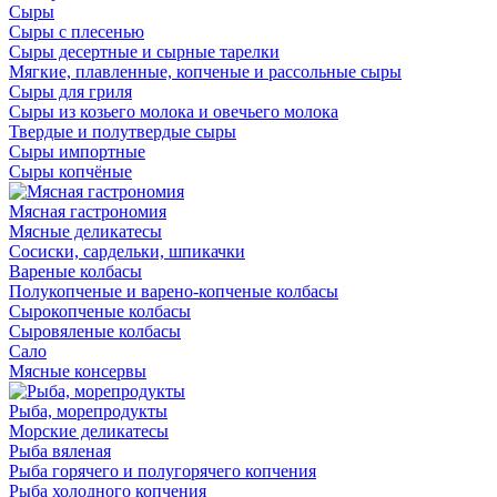
Сыры
Сыры с плесенью
Сыры десертные и сырные тарелки
Мягкие, плавленные, копченые и рассольные сыры
Сыры для гриля
Сыры из козьего молока и овечьего молока
Твердые и полутвердые сыры
Сыры импортные
Сыры копчёные
Мясная гастрономия
Мясные деликатесы
Сосиски, сардельки, шпикачки
Вареные колбасы
Полукопченые и варено-копченые колбасы
Сырокопченые колбасы
Сыровяленые колбасы
Сало
Мясные консервы
Рыба, морепродукты
Морские деликатесы
Рыба вяленая
Рыба горячего и полугорячего копчения
Рыба холодного копчения