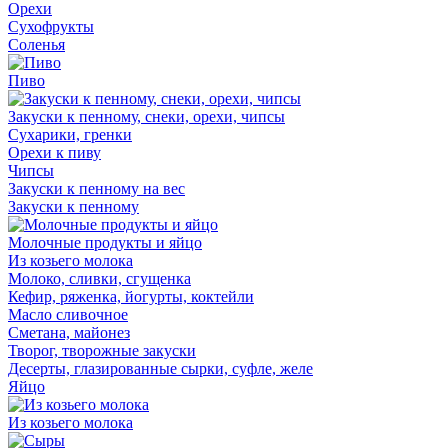
Орехи
Сухофрукты
Соленья
Пиво
Закуски к пенному, снеки, орехи, чипсы
Сухарики, гренки
Орехи к пиву
Чипсы
Закуски к пенному на вес
Закуски к пенному
Молочные продукты и яйцо
Из козьего молока
Молоко, сливки, сгущенка
Кефир, ряженка, йогурты, коктейли
Масло сливочное
Сметана, майонез
Творог, творожные закуски
Десерты, глазированные сырки, суфле, желе
Яйцо
Из козьего молока