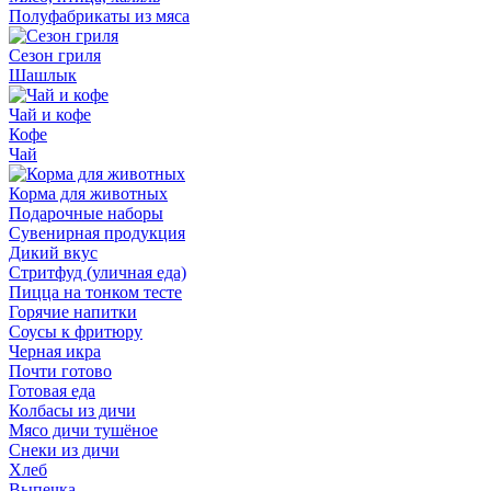
Полуфабрикаты из мяса
Сезон гриля
Шашлык
Чай и кофе
Кофе
Чай
Корма для животных
Подарочные наборы
Сувенирная продукция
Дикий вкус
Стритфуд (уличная еда)
Пицца на тонком тесте
Горячие напитки
Соусы к фритюру
Черная икра
Почти готово
Готовая еда
Колбасы из дичи
Мясо дичи тушёное
Снеки из дичи
Хлеб
Выпечка