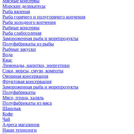
Мясные консервы
Морские деликатесы
Рыба вяленая
Рыба горячего и полугорячего копчения
Рыба холодного копчения
Рыбные консервы
Рыба слабосоленая
Замороженная рыба и морепродукты
Полуфабрикаты из рыбы
Рыбные закуски
Вода
Квас
Лимонады, напитки, энергетики
Соки, морсы, смузи, компоты
Овощная консервация
Фруктовая консервация
Замороженная рыба и морепродукты
Полуфабрикаты
Мясо, птица, халяль
Полуфабрикаты из мяса
Шашлык
Кофе
Чай
Адреса магазинов
Наши технологи