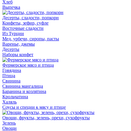
Хлеб
Выпечка
Десерты, сладости, попкорн
Конфеты, зефир, суфле
Восточные сладости
Из Турции
Мед, урбечи, сиропы, пасты
Варенье, джемы
Десерты
Наборы конфет
Фермерское мясо и птица
Говядина
Птица
Свинина
Свинина мангалица
Баранина и козлятина
Крольчатина
Халяль
Соусы и специи к мясу и птице
Овощи, фрукты, зелень, орехи, сухофрукты
Зелень
Овощи