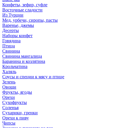
Конфеты, зефир, суфле
Восточные сладости
Из Турции
Мед, урбечи, сиропы, пасты
Варенье, джемы
Десерты
Наборы конфет
Говядина
Птица
Свинина
Свинина мангалица
Баранина и козлятина
Крольчатина
Халяль
Соусы и специи к мясу и птице
Зелень
Овощи
Фрукты, ягоды
Орехи
Сухофрукты
Соленья
Сухарики, гренки
Орехи к пиву
Чипсы