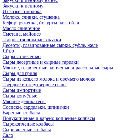
Закуски к пенному на вес
Закуски к пенному
Из козьего молока
Молоко, сливки, сгущенка
Кефир, ряженка, йогурты, коктейли
Масло сливочное
Сметана, майонез
Творог, творожные закуски
Десерты, глазированные сырки, суфле, желе
Яйцо
Сыры с плесенью
Сыры десертные и сырные тарелки
Мягкие, плавленные, копченые и рассольные сыры
Сыры для гриля
Сыры из козьего молока и овечьего молока
Твердые и полутвердые сыры
Сыры импортные
Сыры копчёные
Мясные деликатесы
Сосиски, сардельки, шпикачки
Вареные колбасы
Полукопченые и варено-копченые колбасы
Сырокопченые колбасы
Сыровяленые колбасы
Сало