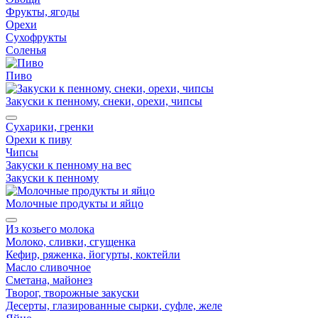
Фрукты, ягоды
Орехи
Сухофрукты
Соленья
Пиво
Закуски к пенному, снеки, орехи, чипсы
Сухарики, гренки
Орехи к пиву
Чипсы
Закуски к пенному на вес
Закуски к пенному
Молочные продукты и яйцо
Из козьего молока
Молоко, сливки, сгущенка
Кефир, ряженка, йогурты, коктейли
Масло сливочное
Сметана, майонез
Творог, творожные закуски
Десерты, глазированные сырки, суфле, желе