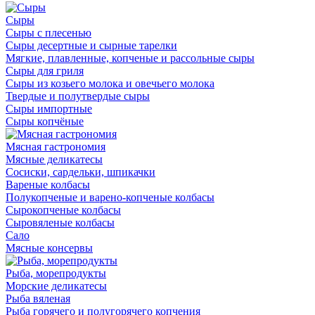
Сыры
Сыры с плесенью
Сыры десертные и сырные тарелки
Мягкие, плавленные, копченые и рассольные сыры
Сыры для гриля
Сыры из козьего молока и овечьего молока
Твердые и полутвердые сыры
Сыры импортные
Сыры копчёные
Мясная гастрономия
Мясные деликатесы
Сосиски, сардельки, шпикачки
Вареные колбасы
Полукопченые и варено-копченые колбасы
Сырокопченые колбасы
Сыровяленые колбасы
Сало
Мясные консервы
Рыба, морепродукты
Морские деликатесы
Рыба вяленая
Рыба горячего и полугорячего копчения