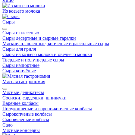
Яйцо
Из козьего молока
Сыры
Сыры с плесенью
Сыры десертные и сырные тарелки
Мягкие, плавленные, копченые и рассольные сыры
Сыры для гриля
Сыры из козьего молока и овечьего молока
Твердые и полутвердые сыры
Сыры импортные
Сыры копчёные
Мясная гастрономия
Мясные деликатесы
Сосиски, сардельки, шпикачки
Вареные колбасы
Полукопченые и варено-копченые колбасы
Сырокопченые колбасы
Сыровяленые колбасы
Сало
Мясные консервы