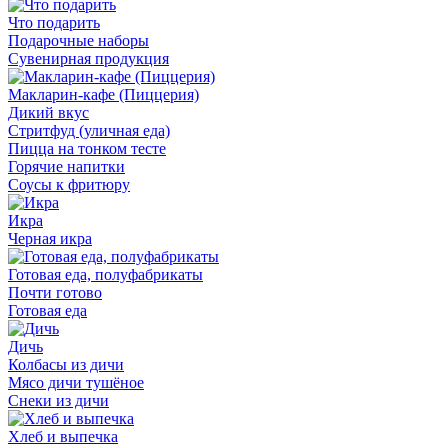
Что подарить
Подарочные наборы
Сувенирная продукция
Макларин-кафе (Пиццерия)
Дикий вкус
Стритфуд (уличная еда)
Пицца на тонком тесте
Горячие напитки
Соусы к фритюру
Икра
Черная икра
Готовая еда, полуфабрикаты
Почти готово
Готовая еда
Дичь
Колбасы из дичи
Мясо дичи тушёное
Снеки из дичи
Хлеб и выпечка