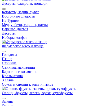
Десерты, сладости, попкорн
Конфеты, зефир, суфле
Восточные сладости
Из Турции
Мед, урбечи, сиропы, пасты
Варенье, джемы
Десерты
Наборы конфет
Фермерское мясо и птица
Говядина
Птица
Свинина
Свинина мангалица
Баранина и козлятина
Крольчатина
Халяль
Соусы и специи к мясу и птице
Овощи, фрукты, зелень, орехи, сухофрукты
Зелень
Овощи