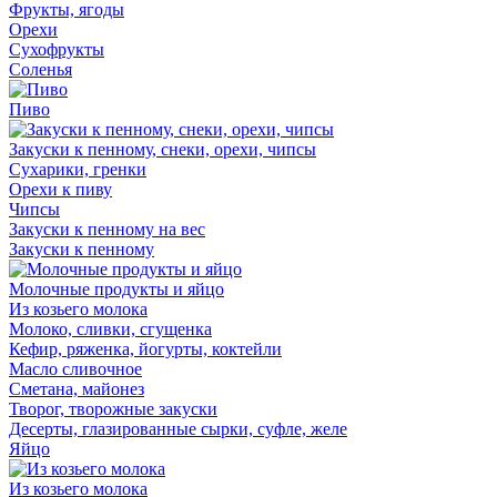
Фрукты, ягоды
Орехи
Сухофрукты
Соленья
Пиво
Закуски к пенному, снеки, орехи, чипсы
Сухарики, гренки
Орехи к пиву
Чипсы
Закуски к пенному на вес
Закуски к пенному
Молочные продукты и яйцо
Из козьего молока
Молоко, сливки, сгущенка
Кефир, ряженка, йогурты, коктейли
Масло сливочное
Сметана, майонез
Творог, творожные закуски
Десерты, глазированные сырки, суфле, желе
Яйцо
Из козьего молока