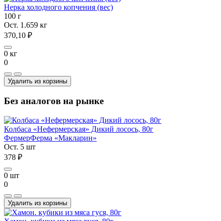
Нерка холодного копчения (вес)
100 г
Ост. 1.659 кг
370,10 ₽
0 кг
0
Удалить из корзины
Без аналогов на рынке
Колбаса «Нефермерская» Дикий лосось, 80г
Фермер
Ферма «Макларин»
Ост. 5 шт
378 ₽
0 шт
0
Удалить из корзины