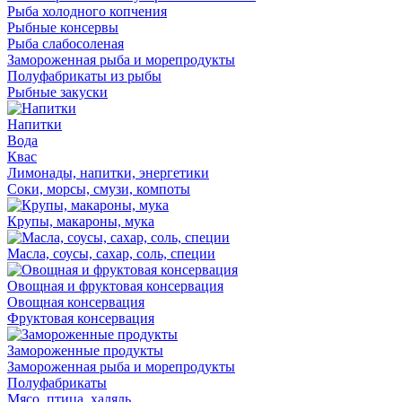
Рыба холодного копчения
Рыбные консервы
Рыба слабосоленая
Замороженная рыба и морепродукты
Полуфабрикаты из рыбы
Рыбные закуски
Напитки
Вода
Квас
Лимонады, напитки, энергетики
Соки, морсы, смузи, компоты
Крупы, макароны, мука
Масла, соусы, сахар, соль, специи
Овощная и фруктовая консервация
Овощная консервация
Фруктовая консервация
Замороженные продукты
Замороженная рыба и морепродукты
Полуфабрикаты
Мясо, птица, халяль