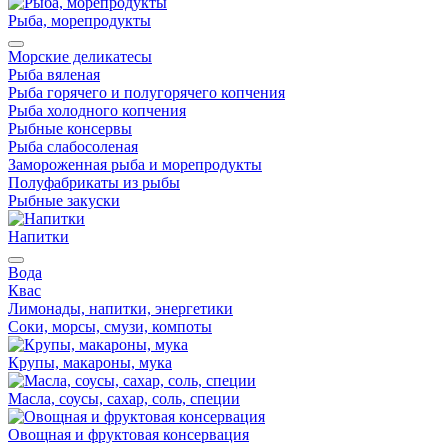
Рыба, морепродукты
Морские деликатесы
Рыба вяленая
Рыба горячего и полугорячего копчения
Рыба холодного копчения
Рыбные консервы
Рыба слабосоленая
Замороженная рыба и морепродукты
Полуфабрикаты из рыбы
Рыбные закуски
Напитки
Вода
Квас
Лимонады, напитки, энергетики
Соки, морсы, смузи, компоты
Крупы, макароны, мука
Масла, соусы, сахар, соль, специи
Овощная и фруктовая консервация