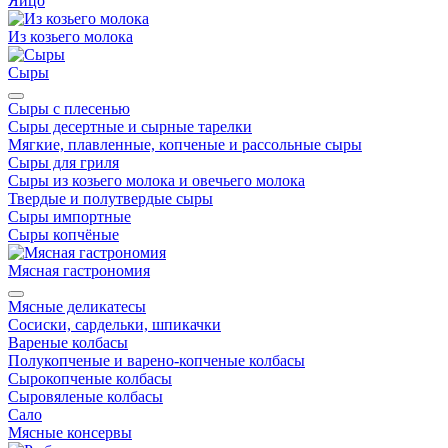
Яйцо
Из козьего молока
Сыры
Сыры с плесенью
Сыры десертные и сырные тарелки
Мягкие, плавленные, копченые и рассольные сыры
Сыры для гриля
Сыры из козьего молока и овечьего молока
Твердые и полутвердые сыры
Сыры импортные
Сыры копчёные
Мясная гастрономия
Мясные деликатесы
Сосиски, сардельки, шпикачки
Вареные колбасы
Полукопченые и варено-копченые колбасы
Сырокопченые колбасы
Сыровяленые колбасы
Сало
Мясные консервы