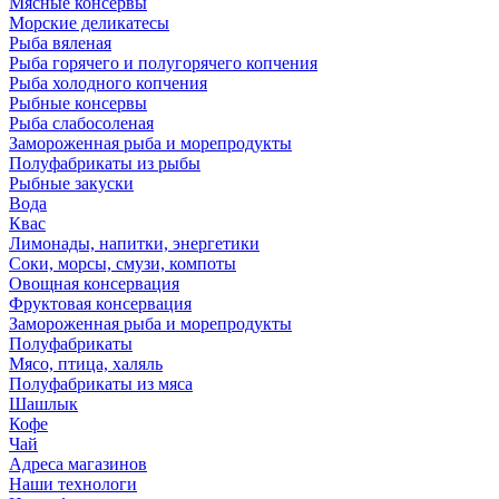
Мясные консервы
Морские деликатесы
Рыба вяленая
Рыба горячего и полугорячего копчения
Рыба холодного копчения
Рыбные консервы
Рыба слабосоленая
Замороженная рыба и морепродукты
Полуфабрикаты из рыбы
Рыбные закуски
Вода
Квас
Лимонады, напитки, энергетики
Соки, морсы, смузи, компоты
Овощная консервация
Фруктовая консервация
Замороженная рыба и морепродукты
Полуфабрикаты
Мясо, птица, халяль
Полуфабрикаты из мяса
Шашлык
Кофе
Чай
Адреса магазинов
Наши технологи