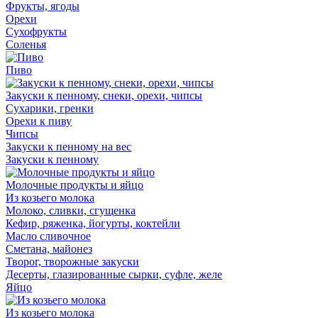
Фрукты, ягоды
Орехи
Сухофрукты
Соленья
Пиво
Закуски к пенному, снеки, орехи, чипсы
Сухарики, гренки
Орехи к пиву
Чипсы
Закуски к пенному на вес
Закуски к пенному
Молочные продукты и яйцо
Из козьего молока
Молоко, сливки, сгущенка
Кефир, ряженка, йогурты, коктейли
Масло сливочное
Сметана, майонез
Творог, творожные закуски
Десерты, глазированные сырки, суфле, желе
Яйцо
Из козьего молока