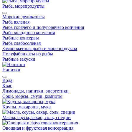
Рыба, морепродукты
Морские деликатесы
Рыба вяленая
Рыба горячего и полугорячего копчения
Рыба холодного копчения
Рыбные консервы
Рыба слабосоленая
Замороженная рыба и морепродукты
Полуфабрикаты из рыбы
Рыбные закуски
Напитки
Вода
Квас
Лимонады, напитки, энергетики
Соки, морсы, смузи, компоты
Крупы, макароны, мука
Масла, соусы, сахар, соль, специи
Овощная и фруктовая консервация