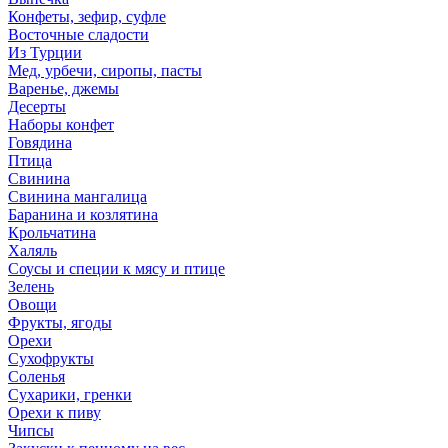
Конфеты, зефир, суфле
Восточные сладости
Из Турции
Мед, урбечи, сиропы, пасты
Варенье, джемы
Десерты
Наборы конфет
Говядина
Птица
Свинина
Свинина мангалица
Баранина и козлятина
Крольчатина
Халяль
Соусы и специи к мясу и птице
Зелень
Овощи
Фрукты, ягоды
Орехи
Сухофрукты
Соленья
Сухарики, гренки
Орехи к пиву
Чипсы