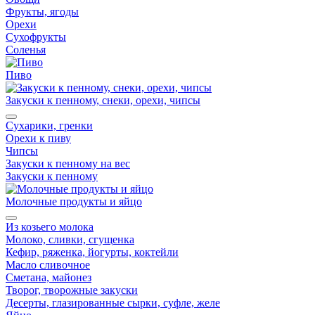
Фрукты, ягоды
Орехи
Сухофрукты
Соленья
Пиво
Закуски к пенному, снеки, орехи, чипсы
Сухарики, гренки
Орехи к пиву
Чипсы
Закуски к пенному на вес
Закуски к пенному
Молочные продукты и яйцо
Из козьего молока
Молоко, сливки, сгущенка
Кефир, ряженка, йогурты, коктейли
Масло сливочное
Сметана, майонез
Творог, творожные закуски
Десерты, глазированные сырки, суфле, желе