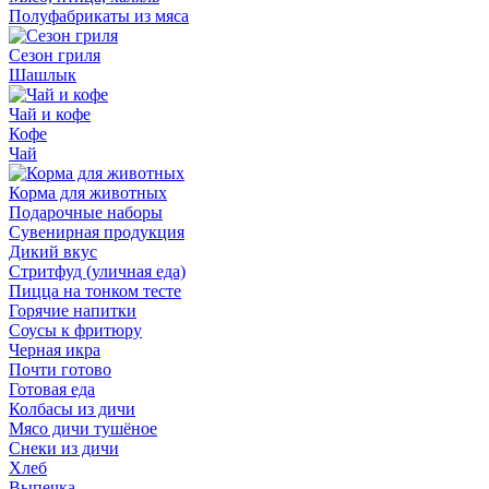
Полуфабрикаты из мяса
Сезон гриля
Шашлык
Чай и кофе
Кофе
Чай
Корма для животных
Подарочные наборы
Сувенирная продукция
Дикий вкус
Стритфуд (уличная еда)
Пицца на тонком тесте
Горячие напитки
Соусы к фритюру
Черная икра
Почти готово
Готовая еда
Колбасы из дичи
Мясо дичи тушёное
Снеки из дичи
Хлеб
Выпечка