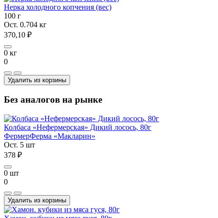
Нерка холодного копчения (вес)
100 г
Ост. 0.704 кг
370,10 ₽
0 кг
0
Удалить из корзины
Без аналогов на рынке
Колбаса «Нефермерская» Дикий лосось, 80г
Фермер
Ферма «Макларин»
Ост. 5 шт
378 ₽
0 шт
0
Удалить из корзины