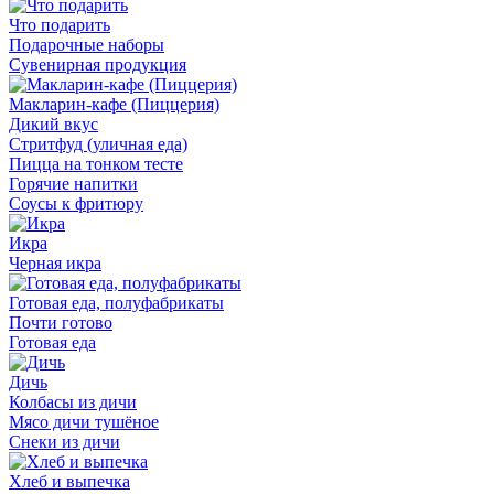
Что подарить
Подарочные наборы
Сувенирная продукция
Макларин-кафе (Пиццерия)
Дикий вкус
Стритфуд (уличная еда)
Пицца на тонком тесте
Горячие напитки
Соусы к фритюру
Икра
Черная икра
Готовая еда, полуфабрикаты
Почти готово
Готовая еда
Дичь
Колбасы из дичи
Мясо дичи тушёное
Снеки из дичи
Хлеб и выпечка