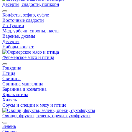
Десерты, сладости, попкорн
Конфеты, зефир, суфле
Восточные сладости
Из Турции
Мед, урбечи, сиропы, пасты
Варенье, джемы
Десерты
Наборы конфет
Фермерское мясо и птица
Говядина
Птица
Свинина
Свинина мангалица
Баранина и козлятина
Крольчатина
Халяль
Соусы и специи к мясу и птице
Овощи, фрукты, зелень, орехи, сухофрукты
Зелень
Овощи