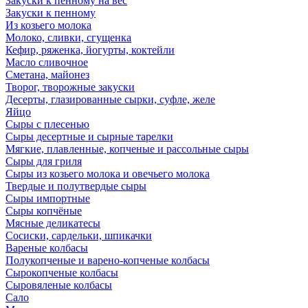
Закуски к пенному на вес
Закуски к пенному
Из козьего молока
Молоко, сливки, сгущенка
Кефир, ряженка, йогурты, коктейли
Масло сливочное
Сметана, майонез
Творог, творожные закуски
Десерты, глазированные сырки, суфле, желе
Яйцо
Сыры с плесенью
Сыры десертные и сырные тарелки
Мягкие, плавленные, копченые и рассольные сыры
Сыры для гриля
Сыры из козьего молока и овечьего молока
Твердые и полутвердые сыры
Сыры импортные
Сыры копчёные
Мясные деликатесы
Сосиски, сардельки, шпикачки
Вареные колбасы
Полукопченые и варено-копченые колбасы
Сырокопченые колбасы
Сыровяленые колбасы
Сало