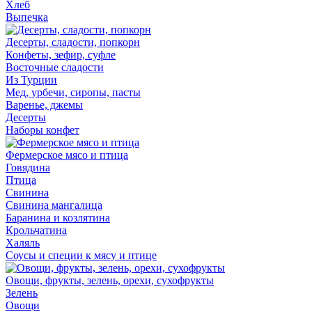
Хлеб
Выпечка
Десерты, сладости, попкорн
Конфеты, зефир, суфле
Восточные сладости
Из Турции
Мед, урбечи, сиропы, пасты
Варенье, джемы
Десерты
Наборы конфет
Фермерское мясо и птица
Говядина
Птица
Свинина
Свинина мангалица
Баранина и козлятина
Крольчатина
Халяль
Соусы и специи к мясу и птице
Овощи, фрукты, зелень, орехи, сухофрукты
Зелень
Овощи