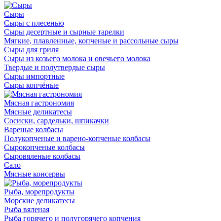
Сыры
Сыры с плесенью
Сыры десертные и сырные тарелки
Мягкие, плавленные, копченые и рассольные сыры
Сыры для гриля
Сыры из козьего молока и овечьего молока
Твердые и полутвердые сыры
Сыры импортные
Сыры копчёные
Мясная гастрономия
Мясные деликатесы
Сосиски, сардельки, шпикачки
Вареные колбасы
Полукопченые и варено-копченые колбасы
Сырокопченые колбасы
Сыровяленые колбасы
Сало
Мясные консервы
Рыба, морепродукты
Морские деликатесы
Рыба вяленая
Рыба горячего и полугорячего копчения