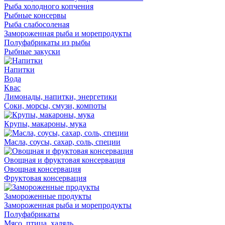
Рыба холодного копчения
Рыбные консервы
Рыба слабосоленая
Замороженная рыба и морепродукты
Полуфабрикаты из рыбы
Рыбные закуски
Напитки
Вода
Квас
Лимонады, напитки, энергетики
Соки, морсы, смузи, компоты
Крупы, макароны, мука
Масла, соусы, сахар, соль, специи
Овощная и фруктовая консервация
Овощная консервация
Фруктовая консервация
Замороженные продукты
Замороженная рыба и морепродукты
Полуфабрикаты
Мясо, птица, халяль