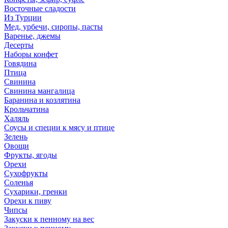
Восточные сладости
Из Турции
Мед, урбечи, сиропы, пасты
Варенье, джемы
Десерты
Наборы конфет
Говядина
Птица
Свинина
Свинина мангалица
Баранина и козлятина
Крольчатина
Халяль
Соусы и специи к мясу и птице
Зелень
Овощи
Фрукты, ягоды
Орехи
Сухофрукты
Соленья
Сухарики, гренки
Орехи к пиву
Чипсы
Закуски к пенному на вес