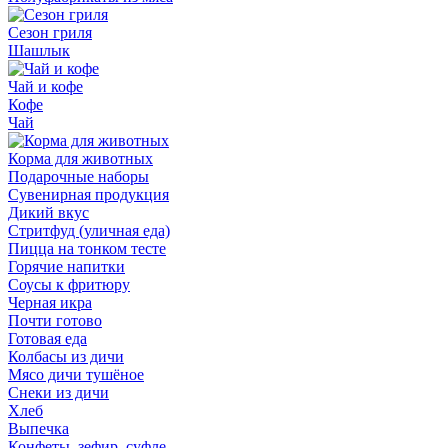
Сезон гриля
Шашлык
Чай и кофе
Кофе
Чай
Корма для животных
Подарочные наборы
Сувенирная продукция
Дикий вкус
Стритфуд (уличная еда)
Пицца на тонком тесте
Горячие напитки
Соусы к фритюру
Черная икра
Почти готово
Готовая еда
Колбасы из дичи
Мясо дичи тушёное
Снеки из дичи
Хлеб
Выпечка
Конфеты, зефир, суфле