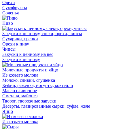
Орехи
Сухофрукты
Соленья
Пиво
Закуски к пенному, снеки, орехи, чипсы
Сухарики, гренки
Орехи к пиву
Чипсы
Закуски к пенному на вес
Закуски к пенному
Молочные продукты и яйцо
Из козьего молока
Молоко, сливки, сгущенка
Кефир, ряженка, йогурты, коктейли
Масло сливочное
Сметана, майонез
Творог, творожные закуски
Десерты, глазированные сырки, суфле, желе
Яйцо
Из козьего молока