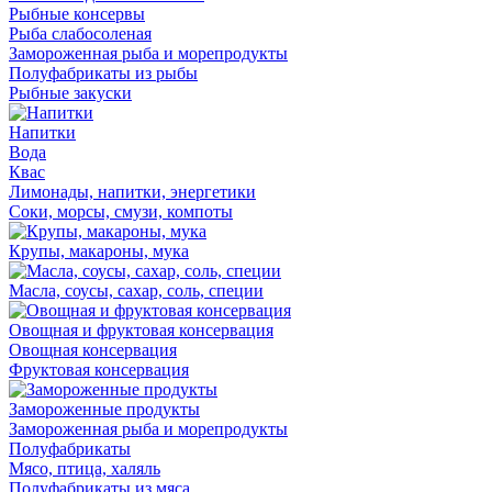
Рыбные консервы
Рыба слабосоленая
Замороженная рыба и морепродукты
Полуфабрикаты из рыбы
Рыбные закуски
Напитки
Вода
Квас
Лимонады, напитки, энергетики
Соки, морсы, смузи, компоты
Крупы, макароны, мука
Масла, соусы, сахар, соль, специи
Овощная и фруктовая консервация
Овощная консервация
Фруктовая консервация
Замороженные продукты
Замороженная рыба и морепродукты
Полуфабрикаты
Мясо, птица, халяль
Полуфабрикаты из мяса