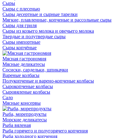
Сыры
Сыры с плесенью
Сыры десертные и сырные тарелки
Мягкие, плавленные, копченые и рассольные сыры
Сыры для гриля
Сыры из козьего молока и овечьего молока
Твердые и полутвердые сыры
Сыры импортные
Сыры копчёные
Мясная гастрономия
Мясные деликатесы
Сосиски, сардельки, шпикачки
Вареные колбасы
Полукопченые и варено-копченые колбасы
Сырокопченые колбасы
Сыровяленые колбасы
Сало
Мясные консервы
Рыба, морепродукты
Морские деликатесы
Рыба вяленая
Рыба горячего и полугорячего копчения
Рыба холодного копчения