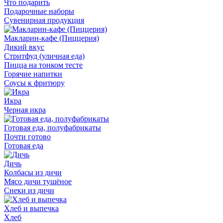
Что подарить
Подарочные наборы
Сувенирная продукция
Макларин-кафе (Пиццерия)
Дикий вкус
Стритфуд (уличная еда)
Пицца на тонком тесте
Горячие напитки
Соусы к фритюру
Икра
Черная икра
Готовая еда, полуфабрикаты
Почти готово
Готовая еда
Дичь
Колбасы из дичи
Мясо дичи тушёное
Снеки из дичи
Хлеб и выпечка
Хлеб