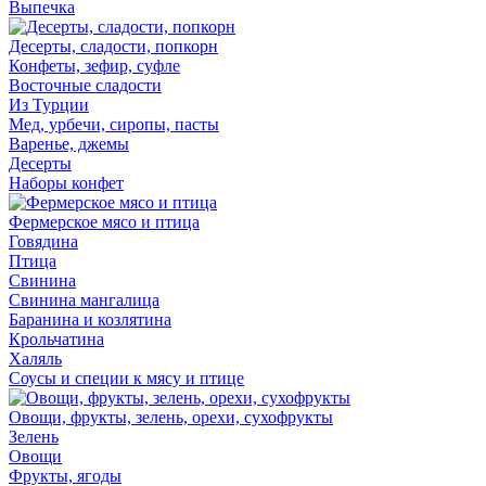
Выпечка
Десерты, сладости, попкорн
Конфеты, зефир, суфле
Восточные сладости
Из Турции
Мед, урбечи, сиропы, пасты
Варенье, джемы
Десерты
Наборы конфет
Фермерское мясо и птица
Говядина
Птица
Свинина
Свинина мангалица
Баранина и козлятина
Крольчатина
Халяль
Соусы и специи к мясу и птице
Овощи, фрукты, зелень, орехи, сухофрукты
Зелень
Овощи
Фрукты, ягоды