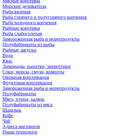
Мясные консервы
Морские деликатесы
Рыба вяленая
Рыба горячего и полугорячего копчения
Рыба холодного копчения
Рыбные консервы
Рыба слабосоленая
Замороженная рыба и морепродукты
Полуфабрикаты из рыбы
Рыбные закуски
Вода
Квас
Лимонады, напитки, энергетики
Соки, морсы, смузи, компоты
Овощная консервация
Фруктовая консервация
Замороженная рыба и морепродукты
Полуфабрикаты
Мясо, птица, халяль
Полуфабрикаты из мяса
Шашлык
Кофе
Чай
Адреса магазинов
Наши технологи