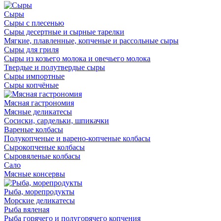
Сыры
Сыры с плесенью
Сыры десертные и сырные тарелки
Мягкие, плавленные, копченые и рассольные сыры
Сыры для гриля
Сыры из козьего молока и овечьего молока
Твердые и полутвердые сыры
Сыры импортные
Сыры копчёные
Мясная гастрономия
Мясные деликатесы
Сосиски, сардельки, шпикачки
Вареные колбасы
Полукопченые и варено-копченые колбасы
Сырокопченые колбасы
Сыровяленые колбасы
Сало
Мясные консервы
Рыба, морепродукты
Морские деликатесы
Рыба вяленая
Рыба горячего и полугорячего копчения