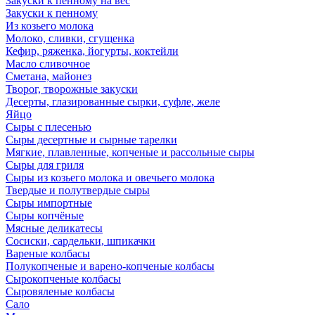
Закуски к пенному на вес
Закуски к пенному
Из козьего молока
Молоко, сливки, сгущенка
Кефир, ряженка, йогурты, коктейли
Масло сливочное
Сметана, майонез
Творог, творожные закуски
Десерты, глазированные сырки, суфле, желе
Яйцо
Сыры с плесенью
Сыры десертные и сырные тарелки
Мягкие, плавленные, копченые и рассольные сыры
Сыры для гриля
Сыры из козьего молока и овечьего молока
Твердые и полутвердые сыры
Сыры импортные
Сыры копчёные
Мясные деликатесы
Сосиски, сардельки, шпикачки
Вареные колбасы
Полукопченые и варено-копченые колбасы
Сырокопченые колбасы
Сыровяленые колбасы
Сало