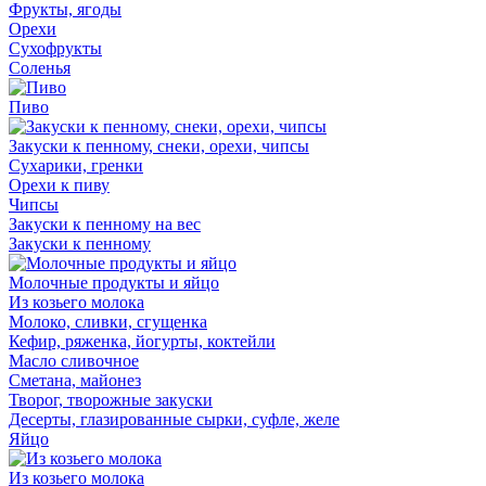
Фрукты, ягоды
Орехи
Сухофрукты
Соленья
Пиво
Закуски к пенному, снеки, орехи, чипсы
Сухарики, гренки
Орехи к пиву
Чипсы
Закуски к пенному на вес
Закуски к пенному
Молочные продукты и яйцо
Из козьего молока
Молоко, сливки, сгущенка
Кефир, ряженка, йогурты, коктейли
Масло сливочное
Сметана, майонез
Творог, творожные закуски
Десерты, глазированные сырки, суфле, желе
Яйцо
Из козьего молока