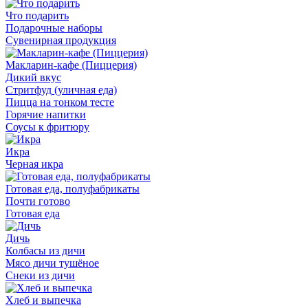
Что подарить
Подарочные наборы
Сувенирная продукция
Макларин-кафе (Пиццерия)
Дикий вкус
Стритфуд (уличная еда)
Пицца на тонком тесте
Горячие напитки
Соусы к фритюру
Икра
Черная икра
Готовая еда, полуфабрикаты
Почти готово
Готовая еда
Дичь
Колбасы из дичи
Мясо дичи тушёное
Снеки из дичи
Хлеб и выпечка