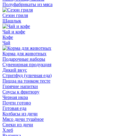
Полуфабрикаты из мяса
Сезон гриля
Шашлык
Чай и кофе
Кофе
Чай
Корма для животных
Подарочные наборы
Сувенирная продукция
Дикий вкус
Стритфуд (уличная еда)
Пицца на тонком тесте
Горячие напитки
Соусы к фритюру
Черная икра
Почти готово
Готовая еда
Колбасы из дичи
Мясо дичи тушёное
Снеки из дичи
Хлеб
Выпечка