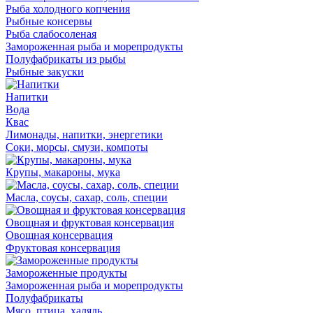
Рыба холодного копчения
Рыбные консервы
Рыба слабосоленая
Замороженная рыба и морепродукты
Полуфабрикаты из рыбы
Рыбные закуски
Напитки
Вода
Квас
Лимонады, напитки, энергетики
Соки, морсы, смузи, компоты
Крупы, макароны, мука
Масла, соусы, сахар, соль, специи
Овощная и фруктовая консервация
Овощная консервация
Фруктовая консервация
Замороженные продукты
Замороженная рыба и морепродукты
Полуфабрикаты
Мясо, птица, халяль