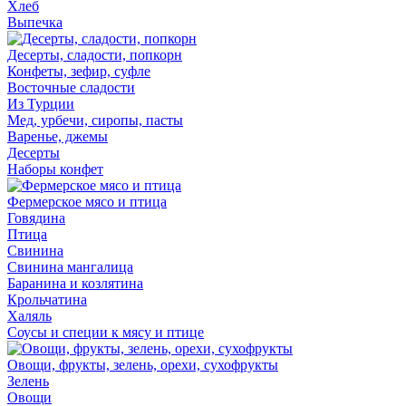
Хлеб
Выпечка
Десерты, сладости, попкорн
Конфеты, зефир, суфле
Восточные сладости
Из Турции
Мед, урбечи, сиропы, пасты
Варенье, джемы
Десерты
Наборы конфет
Фермерское мясо и птица
Говядина
Птица
Свинина
Свинина мангалица
Баранина и козлятина
Крольчатина
Халяль
Соусы и специи к мясу и птице
Овощи, фрукты, зелень, орехи, сухофрукты
Зелень
Овощи