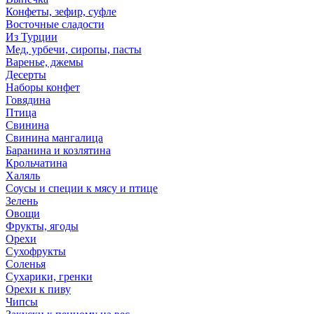
Конфеты, зефир, суфле
Восточные сладости
Из Турции
Мед, урбечи, сиропы, пасты
Варенье, джемы
Десерты
Наборы конфет
Говядина
Птица
Свинина
Свинина мангалица
Баранина и козлятина
Крольчатина
Халяль
Соусы и специи к мясу и птице
Зелень
Овощи
Фрукты, ягоды
Орехи
Сухофрукты
Соленья
Сухарики, гренки
Орехи к пиву
Чипсы