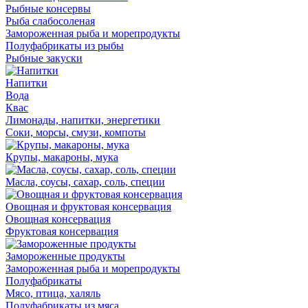
Рыбные консервы
Рыба слабосоленая
Замороженная рыба и морепродукты
Полуфабрикаты из рыбы
Рыбные закуски
Напитки
Вода
Квас
Лимонады, напитки, энергетики
Соки, морсы, смузи, компоты
Крупы, макароны, мука
Масла, соусы, сахар, соль, специи
Овощная и фруктовая консервация
Овощная консервация
Фруктовая консервация
Замороженные продукты
Замороженная рыба и морепродукты
Полуфабрикаты
Мясо, птица, халяль
Полуфабрикаты из мяса