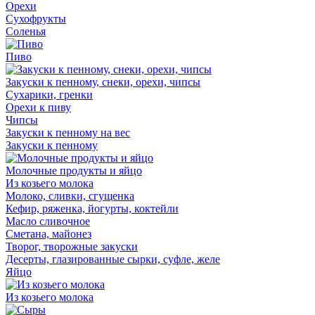
Орехи
Сухофрукты
Соленья
Пиво
Закуски к пенному, снеки, орехи, чипсы
Сухарики, гренки
Орехи к пиву
Чипсы
Закуски к пенному на вес
Закуски к пенному
Молочные продукты и яйцо
Из козьего молока
Молоко, сливки, сгущенка
Кефир, ряженка, йогурты, коктейли
Масло сливочное
Сметана, майонез
Творог, творожные закуски
Десерты, глазированные сырки, суфле, желе
Яйцо
Из козьего молока