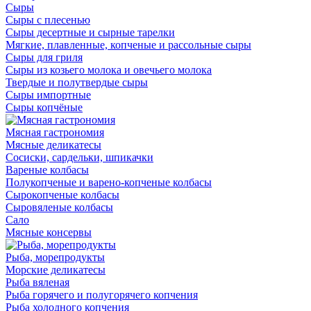
Сыры
Сыры с плесенью
Сыры десертные и сырные тарелки
Мягкие, плавленные, копченые и рассольные сыры
Сыры для гриля
Сыры из козьего молока и овечьего молока
Твердые и полутвердые сыры
Сыры импортные
Сыры копчёные
Мясная гастрономия
Мясные деликатесы
Сосиски, сардельки, шпикачки
Вареные колбасы
Полукопченые и варено-копченые колбасы
Сырокопченые колбасы
Сыровяленые колбасы
Сало
Мясные консервы
Рыба, морепродукты
Морские деликатесы
Рыба вяленая
Рыба горячего и полугорячего копчения
Рыба холодного копчения