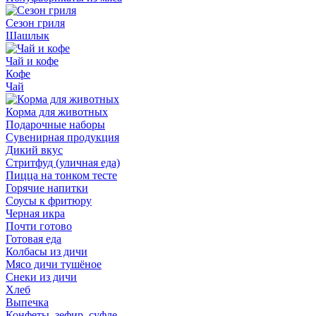
Сезон гриля
Шашлык
Чай и кофе
Кофе
Чай
Корма для животных
Подарочные наборы
Сувенирная продукция
Дикий вкус
Стритфуд (уличная еда)
Пицца на тонком тесте
Горячие напитки
Соусы к фритюру
Черная икра
Почти готово
Готовая еда
Колбасы из дичи
Мясо дичи тушёное
Снеки из дичи
Хлеб
Выпечка
Конфеты, зефир, суфле