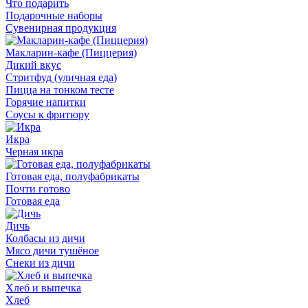
Что подарить
Подарочные наборы
Сувенирная продукция
Макларин-кафе (Пиццерия)
Дикий вкус
Стритфуд (уличная еда)
Пицца на тонком тесте
Горячие напитки
Соусы к фритюру
Икра
Черная икра
Готовая еда, полуфабрикаты
Почти готово
Готовая еда
Дичь
Колбасы из дичи
Мясо дичи тушёное
Снеки из дичи
Хлеб и выпечка
Хлеб