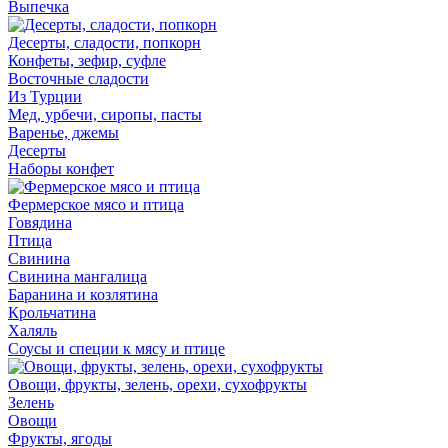
Выпечка
Десерты, сладости, попкорн
Конфеты, зефир, суфле
Восточные сладости
Из Турции
Мед, урбечи, сиропы, пасты
Варенье, джемы
Десерты
Наборы конфет
Фермерское мясо и птица
Говядина
Птица
Свинина
Свинина мангалица
Баранина и козлятина
Крольчатина
Халяль
Соусы и специи к мясу и птице
Овощи, фрукты, зелень, орехи, сухофрукты
Зелень
Овощи
Фрукты, ягоды