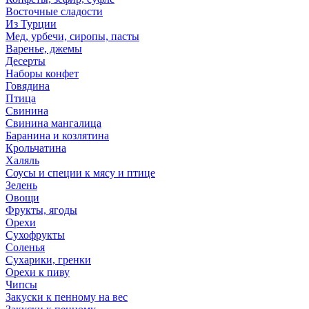
Восточные сладости
Из Турции
Мед, урбечи, сиропы, пасты
Варенье, джемы
Десерты
Наборы конфет
Говядина
Птица
Свинина
Свинина мангалица
Баранина и козлятина
Крольчатина
Халяль
Соусы и специи к мясу и птице
Зелень
Овощи
Фрукты, ягоды
Орехи
Сухофрукты
Соленья
Сухарики, гренки
Орехи к пиву
Чипсы
Закуски к пенному на вес