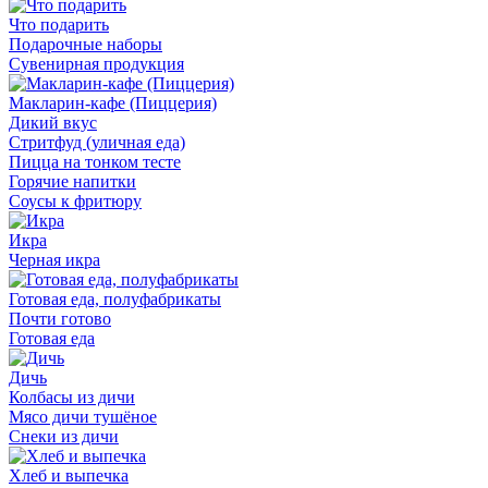
Что подарить
Подарочные наборы
Сувенирная продукция
Макларин-кафе (Пиццерия)
Дикий вкус
Стритфуд (уличная еда)
Пицца на тонком тесте
Горячие напитки
Соусы к фритюру
Икра
Черная икра
Готовая еда, полуфабрикаты
Почти готово
Готовая еда
Дичь
Колбасы из дичи
Мясо дичи тушёное
Снеки из дичи
Хлеб и выпечка