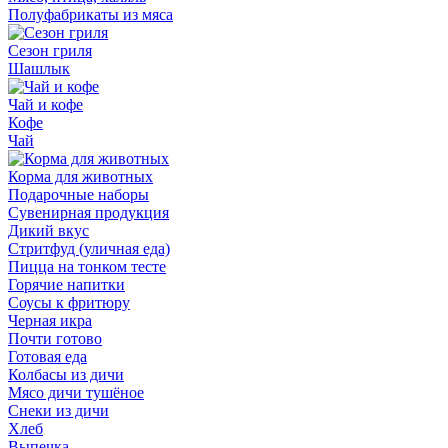
Полуфабрикаты из мяса
Сезон гриля
Шашлык
Чай и кофе
Кофе
Чай
Корма для животных
Подарочные наборы
Сувенирная продукция
Дикий вкус
Стритфуд (уличная еда)
Пицца на тонком тесте
Горячие напитки
Соусы к фритюру
Черная икра
Почти готово
Готовая еда
Колбасы из дичи
Мясо дичи тушёное
Снеки из дичи
Хлеб
Выпечка