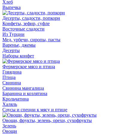
Хлеб
Выпечка
Десерты, сладости, попкорн
Конфеты, зефир, суфле
Восточные сладости
Из Турции
Мед, урбечи, сиропы, пасты
Варенье, джемы
Десерты
Наборы конфет
Фермерское мясо и птица
Говядина
Птица
Свинина
Свинина мангалица
Баранина и козлятина
Крольчатина
Халяль
Соусы и специи к мясу и птице
Овощи, фрукты, зелень, орехи, сухофрукты
Зелень
Овощи