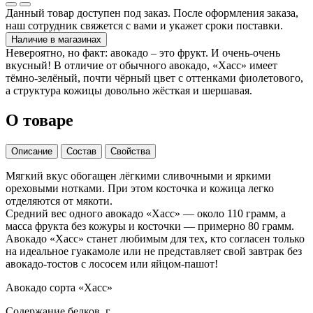
Данный товар доступен под заказ. После оформления заказа,
наш сотрудник свяжется с вами и укажет сроки поставки.
Наличие в магазинах
Невероятно, но факт: авокадо – это фрукт. И очень-очень
вкусный! В отличие от обычного авокадо, «Хасс» имеет
тёмно-зелёный, почти чёрный цвет с оттенками фиолетового,
а структура кожицы довольно жёсткая и шершавая.
О товаре
Описание
Состав
Свойства
Мягкий вкус обогащен лёгкими сливочными и яркими
ореховыми нотками. При этом косточка и кожица легко
отделяются от мякоти.
Средний вес одного авокадо «Хасс» — около 110 грамм, а
масса фрукта без кожуры и косточки — примерно 80 грамм.
Авокадо «Хасс» станет любимым для тех, кто согласен только
на идеальное гуакамоле или не представляет свой завтрак без
авокадо-тостов с лососем или яйцом-пашот!
Авокадо сорта «Хасс»
Содержание белков, г.