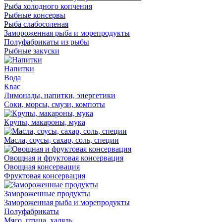
Рыба холодного копчения
Рыбные консервы
Рыба слабосоленая
Замороженная рыба и морепродукты
Полуфабрикаты из рыбы
Рыбные закуски
Напитки
Вода
Квас
Лимонады, напитки, энергетики
Соки, морсы, смузи, компоты
Крупы, макароны, мука
Масла, соусы, сахар, соль, специи
Овощная и фруктовая консервация
Овощная консервация
Фруктовая консервация
Замороженные продукты
Замороженная рыба и морепродукты
Полуфабрикаты
Мясо, птица, халяль