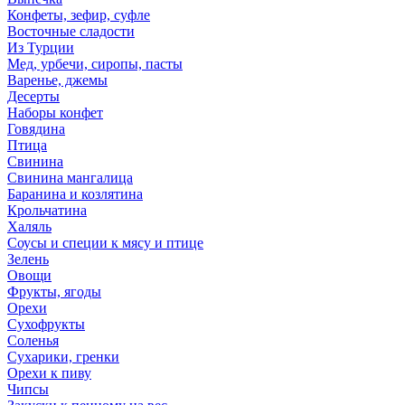
Конфеты, зефир, суфле
Восточные сладости
Из Турции
Мед, урбечи, сиропы, пасты
Варенье, джемы
Десерты
Наборы конфет
Говядина
Птица
Свинина
Свинина мангалица
Баранина и козлятина
Крольчатина
Халяль
Соусы и специи к мясу и птице
Зелень
Овощи
Фрукты, ягоды
Орехи
Сухофрукты
Соленья
Сухарики, гренки
Орехи к пиву
Чипсы