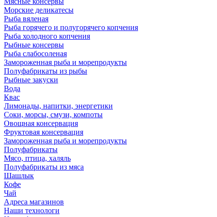
Мясные консервы
Морские деликатесы
Рыба вяленая
Рыба горячего и полугорячего копчения
Рыба холодного копчения
Рыбные консервы
Рыба слабосоленая
Замороженная рыба и морепродукты
Полуфабрикаты из рыбы
Рыбные закуски
Вода
Квас
Лимонады, напитки, энергетики
Соки, морсы, смузи, компоты
Овощная консервация
Фруктовая консервация
Замороженная рыба и морепродукты
Полуфабрикаты
Мясо, птица, халяль
Полуфабрикаты из мяса
Шашлык
Кофе
Чай
Адреса магазинов
Наши технологи