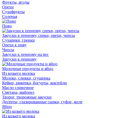
Фрукты, ягоды
Орехи
Сухофрукты
Соленья
Пиво
Закуски к пенному, снеки, орехи, чипсы
Сухарики, гренки
Орехи к пиву
Чипсы
Закуски к пенному на вес
Закуски к пенному
Молочные продукты и яйцо
Из козьего молока
Молоко, сливки, сгущенка
Кефир, ряженка, йогурты, коктейли
Масло сливочное
Сметана, майонез
Творог, творожные закуски
Десерты, глазированные сырки, суфле, желе
Яйцо
Из козьего молока