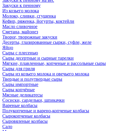
Закуски к пенному на вес
Закуски к пенному
Из козьего молока
Молоко, сливки, сгущенка
Кефир, ряженка, йогурты, коктейли
Масло сливочное
Сметана, майонез
Творог, творожные закуски
Десерты, глазированные сырки, суфле, желе
Яйцо
Сыры с плесенью
Сыры десертные и сырные тарелки
Мягкие, плавленные, копченые и рассольные сыры
Сыры для гриля
Сыры из козьего молока и овечьего молока
Твердые и полутвердые сыры
Сыры импортные
Сыры копчёные
Мясные деликатесы
Сосиски, сардельки, шпикачки
Вареные колбасы
Полукопченые и варено-копченые колбасы
Сырокопченые колбасы
Сыровяленые колбасы
Сало