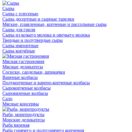
Сыры
Сыры с плесенью
Сыры десертные и сырные тарелки
Мягкие, плавленные, копченые и рассольные сыры
Сыры для гриля
Сыры из козьего молока и овечьего молока
Твердые и полутвердые сыры
Сыры импортные
Сыры копчёные
Мясная гастрономия
Мясные деликатесы
Сосиски, сардельки, шпикачки
Вареные колбасы
Полукопченые и варено-копченые колбасы
Сырокопченые колбасы
Сыровяленые колбасы
Сало
Мясные консервы
Рыба, морепродукты
Морские деликатесы
Рыба вяленая
Рыба горячего и полугорячего копчения