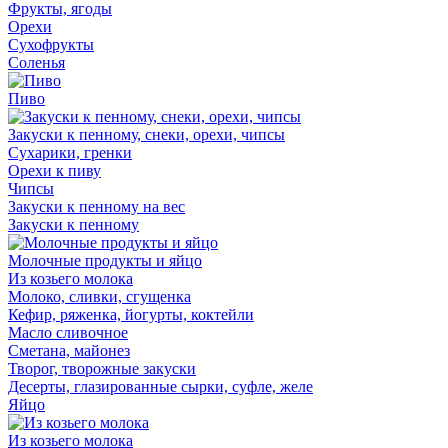
Фрукты, ягоды
Орехи
Сухофрукты
Соленья
Пиво
Закуски к пенному, снеки, орехи, чипсы
Сухарики, гренки
Орехи к пиву
Чипсы
Закуски к пенному на вес
Закуски к пенному
Молочные продукты и яйцо
Из козьего молока
Молоко, сливки, сгущенка
Кефир, ряженка, йогурты, коктейли
Масло сливочное
Сметана, майонез
Творог, творожные закуски
Десерты, глазированные сырки, суфле, желе
Яйцо
Из козьего молока