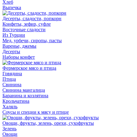
Хлеб
Выпечка
Десерты, сладости, попкорн
Конфеты, зефир, суфле
Восточные сладости
Из Турции
Мед, урбечи, сиропы, пасты
Варенье, джемы
Десерты
Наборы конфет
Фермерское мясо и птица
Говядина
Птица
Свинина
Свинина мангалица
Баранина и козлятина
Крольчатина
Халяль
Соусы и специи к мясу и птице
Овощи, фрукты, зелень, орехи, сухофрукты
Зелень
Овощи