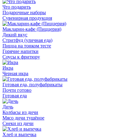
Что подарить
Подарочные наборы
Сувенирная продукция
Макларин-кафе (Пиццерия)
Дикий вкус
Стритфуд (уличная еда)
Пицца на тонком тесте
Горячие напитки
Соусы к фритюру
Икра
Черная икра
Готовая еда, полуфабрикаты
Почти готово
Готовая еда
Дичь
Колбасы из дичи
Мясо дичи тушёное
Снеки из дичи
Хлеб и выпечка