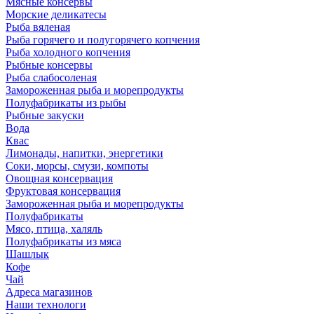
Мясные консервы
Морские деликатесы
Рыба вяленая
Рыба горячего и полугорячего копчения
Рыба холодного копчения
Рыбные консервы
Рыба слабосоленая
Замороженная рыба и морепродукты
Полуфабрикаты из рыбы
Рыбные закуски
Вода
Квас
Лимонады, напитки, энергетики
Соки, морсы, смузи, компоты
Овощная консервация
Фруктовая консервация
Замороженная рыба и морепродукты
Полуфабрикаты
Мясо, птица, халяль
Полуфабрикаты из мяса
Шашлык
Кофе
Чай
Адреса магазинов
Наши технологи