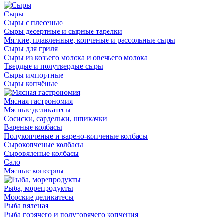
Сыры
Сыры с плесенью
Сыры десертные и сырные тарелки
Мягкие, плавленные, копченые и рассольные сыры
Сыры для гриля
Сыры из козьего молока и овечьего молока
Твердые и полутвердые сыры
Сыры импортные
Сыры копчёные
Мясная гастрономия
Мясные деликатесы
Сосиски, сардельки, шпикачки
Вареные колбасы
Полукопченые и варено-копченые колбасы
Сырокопченые колбасы
Сыровяленые колбасы
Сало
Мясные консервы
Рыба, морепродукты
Морские деликатесы
Рыба вяленая
Рыба горячего и полугорячего копчения