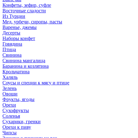
Конфеты, зефир, суфле
Восточные сладости
Из Турции
Мед, урбечи, сиропы, пасты
Варенье, джемы
Десерты
Наборы конфет
Говядина
Птица
Свинина
Свинина мангалица
Баранина и козлятина
Крольчатина
Халяль
Соусы и специи к мясу и птице
Зелень
Овощи
Фрукты, ягоды
Орехи
Сухофрукты
Соленья
Сухарики, гренки
Орехи к пиву
Чипсы