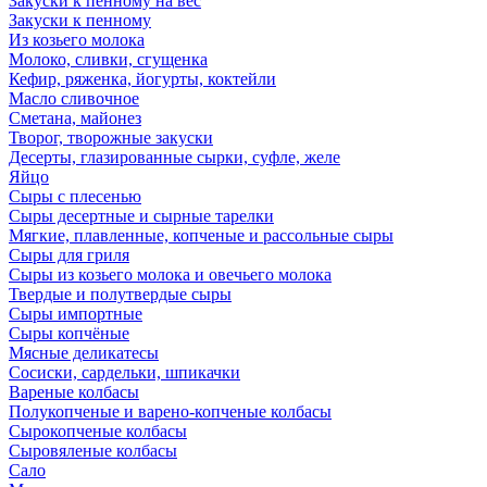
Закуски к пенному на вес
Закуски к пенному
Из козьего молока
Молоко, сливки, сгущенка
Кефир, ряженка, йогурты, коктейли
Масло сливочное
Сметана, майонез
Творог, творожные закуски
Десерты, глазированные сырки, суфле, желе
Яйцо
Сыры с плесенью
Сыры десертные и сырные тарелки
Мягкие, плавленные, копченые и рассольные сыры
Сыры для гриля
Сыры из козьего молока и овечьего молока
Твердые и полутвердые сыры
Сыры импортные
Сыры копчёные
Мясные деликатесы
Сосиски, сардельки, шпикачки
Вареные колбасы
Полукопченые и варено-копченые колбасы
Сырокопченые колбасы
Сыровяленые колбасы
Сало