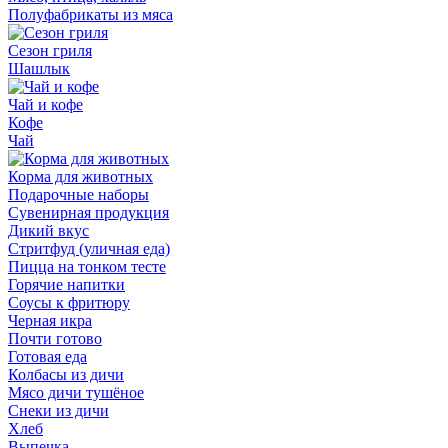
Полуфабрикаты из мяса
Сезон гриля
Шашлык
Чай и кофе
Кофе
Чай
Корма для животных
Подарочные наборы
Сувенирная продукция
Дикий вкус
Стритфуд (уличная еда)
Пицца на тонком тесте
Горячие напитки
Соусы к фритюру
Черная икра
Почти готово
Готовая еда
Колбасы из дичи
Мясо дичи тушёное
Снеки из дичи
Хлеб
Выпечка