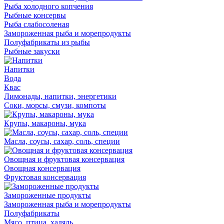
Рыба холодного копчения
Рыбные консервы
Рыба слабосоленая
Замороженная рыба и морепродукты
Полуфабрикаты из рыбы
Рыбные закуски
Напитки
Вода
Квас
Лимонады, напитки, энергетики
Соки, морсы, смузи, компоты
Крупы, макароны, мука
Масла, соусы, сахар, соль, специи
Овощная и фруктовая консервация
Овощная консервация
Фруктовая консервация
Замороженные продукты
Замороженная рыба и морепродукты
Полуфабрикаты
Мясо, птица, халяль