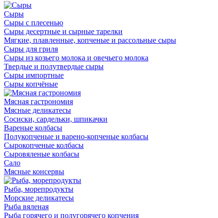
Сыры
Сыры с плесенью
Сыры десертные и сырные тарелки
Мягкие, плавленные, копченые и рассольные сыры
Сыры для гриля
Сыры из козьего молока и овечьего молока
Твердые и полутвердые сыры
Сыры импортные
Сыры копчёные
Мясная гастрономия
Мясные деликатесы
Сосиски, сардельки, шпикачки
Вареные колбасы
Полукопченые и варено-копченые колбасы
Сырокопченые колбасы
Сыровяленые колбасы
Сало
Мясные консервы
Рыба, морепродукты
Морские деликатесы
Рыба вяленая
Рыба горячего и полугорячего копчения