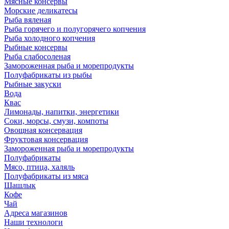
Мясные консервы
Морские деликатесы
Рыба вяленая
Рыба горячего и полугорячего копчения
Рыба холодного копчения
Рыбные консервы
Рыба слабосоленая
Замороженная рыба и морепродукты
Полуфабрикаты из рыбы
Рыбные закуски
Вода
Квас
Лимонады, напитки, энергетики
Соки, морсы, смузи, компоты
Овощная консервация
Фруктовая консервация
Замороженная рыба и морепродукты
Полуфабрикаты
Мясо, птица, халяль
Полуфабрикаты из мяса
Шашлык
Кофе
Чай
Адреса магазинов
Наши технологи