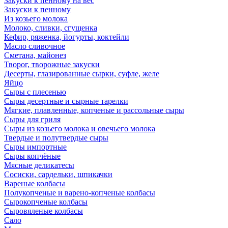
Закуски к пенному на вес
Закуски к пенному
Из козьего молока
Молоко, сливки, сгущенка
Кефир, ряженка, йогурты, коктейли
Масло сливочное
Сметана, майонез
Творог, творожные закуски
Десерты, глазированные сырки, суфле, желе
Яйцо
Сыры с плесенью
Сыры десертные и сырные тарелки
Мягкие, плавленные, копченые и рассольные сыры
Сыры для гриля
Сыры из козьего молока и овечьего молока
Твердые и полутвердые сыры
Сыры импортные
Сыры копчёные
Мясные деликатесы
Сосиски, сардельки, шпикачки
Вареные колбасы
Полукопченые и варено-копченые колбасы
Сырокопченые колбасы
Сыровяленые колбасы
Сало