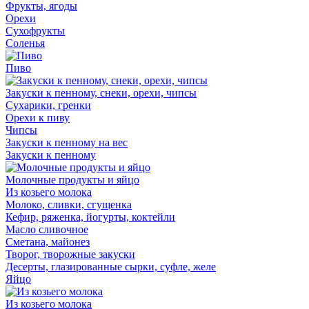
Фрукты, ягоды
Орехи
Сухофрукты
Соленья
Пиво
Закуски к пенному, снеки, орехи, чипсы
Сухарики, гренки
Орехи к пиву
Чипсы
Закуски к пенному на вес
Закуски к пенному
Молочные продукты и яйцо
Из козьего молока
Молоко, сливки, сгущенка
Кефир, ряженка, йогурты, коктейли
Масло сливочное
Сметана, майонез
Творог, творожные закуски
Десерты, глазированные сырки, суфле, желе
Яйцо
Из козьего молока