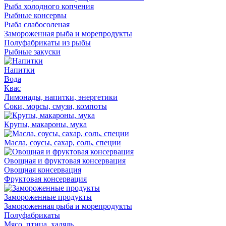
Рыба холодного копчения
Рыбные консервы
Рыба слабосоленая
Замороженная рыба и морепродукты
Полуфабрикаты из рыбы
Рыбные закуски
Напитки
Вода
Квас
Лимонады, напитки, энергетики
Соки, морсы, смузи, компоты
Крупы, макароны, мука
Масла, соусы, сахар, соль, специи
Овощная и фруктовая консервация
Овощная консервация
Фруктовая консервация
Замороженные продукты
Замороженная рыба и морепродукты
Полуфабрикаты
Мясо, птица, халяль