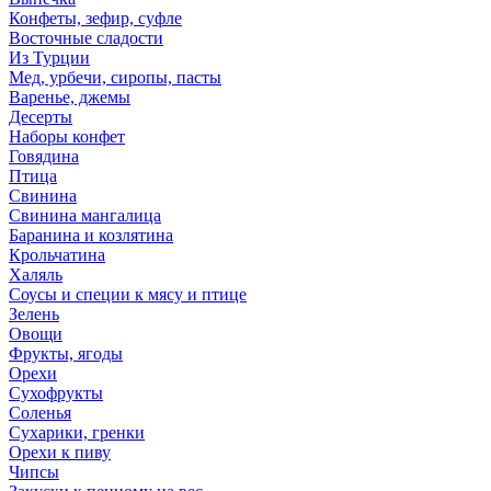
Конфеты, зефир, суфле
Восточные сладости
Из Турции
Мед, урбечи, сиропы, пасты
Варенье, джемы
Десерты
Наборы конфет
Говядина
Птица
Свинина
Свинина мангалица
Баранина и козлятина
Крольчатина
Халяль
Соусы и специи к мясу и птице
Зелень
Овощи
Фрукты, ягоды
Орехи
Сухофрукты
Соленья
Сухарики, гренки
Орехи к пиву
Чипсы