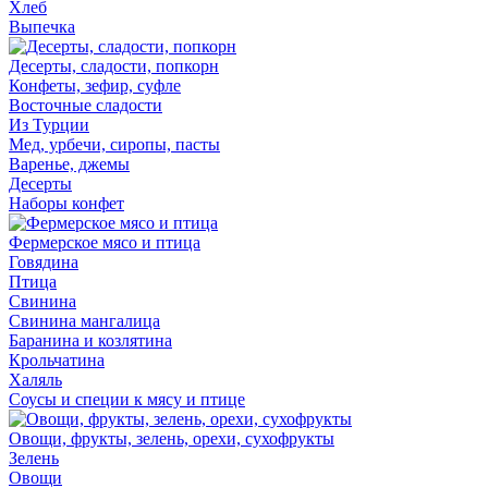
Хлеб
Выпечка
Десерты, сладости, попкорн
Конфеты, зефир, суфле
Восточные сладости
Из Турции
Мед, урбечи, сиропы, пасты
Варенье, джемы
Десерты
Наборы конфет
Фермерское мясо и птица
Говядина
Птица
Свинина
Свинина мангалица
Баранина и козлятина
Крольчатина
Халяль
Соусы и специи к мясу и птице
Овощи, фрукты, зелень, орехи, сухофрукты
Зелень
Овощи