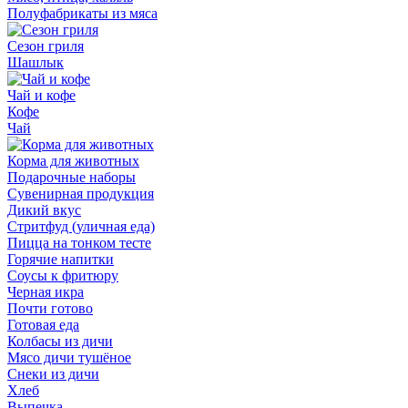
Полуфабрикаты из мяса
Сезон гриля
Шашлык
Чай и кофе
Кофе
Чай
Корма для животных
Подарочные наборы
Сувенирная продукция
Дикий вкус
Стритфуд (уличная еда)
Пицца на тонком тесте
Горячие напитки
Соусы к фритюру
Черная икра
Почти готово
Готовая еда
Колбасы из дичи
Мясо дичи тушёное
Снеки из дичи
Хлеб
Выпечка