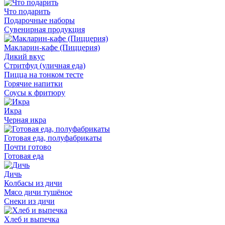
Что подарить
Подарочные наборы
Сувенирная продукция
Макларин-кафе (Пиццерия)
Дикий вкус
Стритфуд (уличная еда)
Пицца на тонком тесте
Горячие напитки
Соусы к фритюру
Икра
Черная икра
Готовая еда, полуфабрикаты
Почти готово
Готовая еда
Дичь
Колбасы из дичи
Мясо дичи тушёное
Снеки из дичи
Хлеб и выпечка