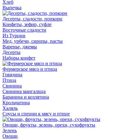
Хлеб
Выпечка
Десерты, сладости, попкорн
Конфеты, зефир, суфле
Восточные сладости
Из Турции
Мед, урбечи, сиропы, пасты
Варенье, джемы
Десерты
Наборы конфет
Фермерское мясо и птица
Говядина
Птица
Свинина
Свинина мангалица
Баранина и козлятина
Крольчатина
Халяль
Соусы и специи к мясу и птице
Овощи, фрукты, зелень, орехи, сухофрукты
Зелень
Овощи