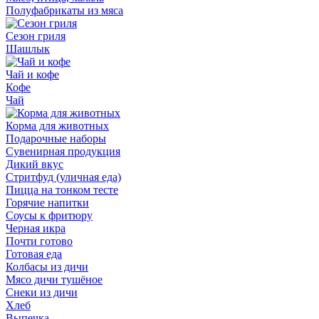
Полуфабрикаты из мяса
Сезон гриля
Шашлык
Чай и кофе
Кофе
Чай
Корма для животных
Подарочные наборы
Сувенирная продукция
Дикий вкус
Стритфуд (уличная еда)
Пицца на тонком тесте
Горячие напитки
Соусы к фритюру
Черная икра
Почти готово
Готовая еда
Колбасы из дичи
Мясо дичи тушёное
Снеки из дичи
Хлеб
Выпечка