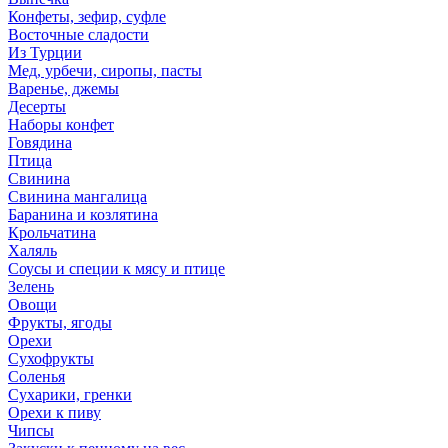
Конфеты, зефир, суфле
Восточные сладости
Из Турции
Мед, урбечи, сиропы, пасты
Варенье, джемы
Десерты
Наборы конфет
Говядина
Птица
Свинина
Свинина мангалица
Баранина и козлятина
Крольчатина
Халяль
Соусы и специи к мясу и птице
Зелень
Овощи
Фрукты, ягоды
Орехи
Сухофрукты
Соленья
Сухарики, гренки
Орехи к пиву
Чипсы