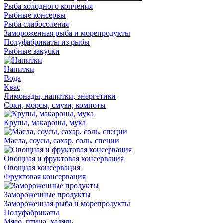
Рыба холодного копчения
Рыбные консервы
Рыба слабосоленая
Замороженная рыба и морепродукты
Полуфабрикаты из рыбы
Рыбные закуски
Напитки
Вода
Квас
Лимонады, напитки, энергетики
Соки, морсы, смузи, компоты
Крупы, макароны, мука
Масла, соусы, сахар, соль, специи
Овощная и фруктовая консервация
Овощная консервация
Фруктовая консервация
Замороженные продукты
Замороженная рыба и морепродукты
Полуфабрикаты
Мясо, птица, халяль