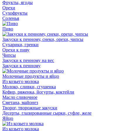
Фрукты, ягоды
Орехи
Сухофрукты
Соленья
Пиво
Закуски к пенному, снеки, орехи, чипсы
Сухарики, гренки
Орехи к пиву
Чипсы
Закуски к пенному на вес
Закуски к пенному
Молочные продукты и яйцо
Из козьего молока
Молоко, сливки, сгущенка
Кефир, ряженка, йогурты, коктейли
Масло сливочное
Сметана, майонез
Творог, творожные закуски
Десерты, глазированные сырки, суфле, желе
Яйцо
Из козьего молока