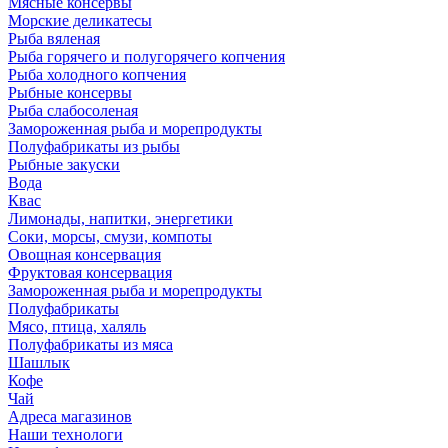
Мясные консервы
Морские деликатесы
Рыба вяленая
Рыба горячего и полугорячего копчения
Рыба холодного копчения
Рыбные консервы
Рыба слабосоленая
Замороженная рыба и морепродукты
Полуфабрикаты из рыбы
Рыбные закуски
Вода
Квас
Лимонады, напитки, энергетики
Соки, морсы, смузи, компоты
Овощная консервация
Фруктовая консервация
Замороженная рыба и морепродукты
Полуфабрикаты
Мясо, птица, халяль
Полуфабрикаты из мяса
Шашлык
Кофе
Чай
Адреса магазинов
Наши технологи