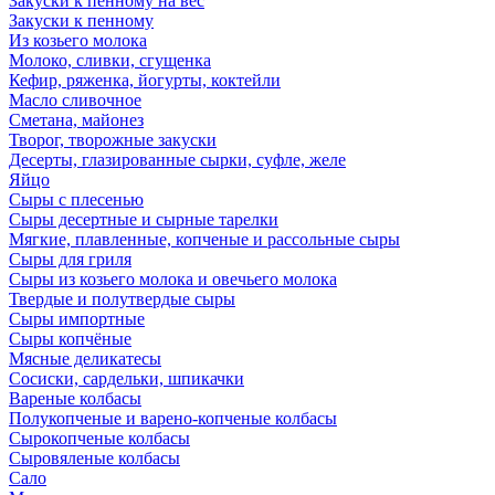
Закуски к пенному на вес
Закуски к пенному
Из козьего молока
Молоко, сливки, сгущенка
Кефир, ряженка, йогурты, коктейли
Масло сливочное
Сметана, майонез
Творог, творожные закуски
Десерты, глазированные сырки, суфле, желе
Яйцо
Сыры с плесенью
Сыры десертные и сырные тарелки
Мягкие, плавленные, копченые и рассольные сыры
Сыры для гриля
Сыры из козьего молока и овечьего молока
Твердые и полутвердые сыры
Сыры импортные
Сыры копчёные
Мясные деликатесы
Сосиски, сардельки, шпикачки
Вареные колбасы
Полукопченые и варено-копченые колбасы
Сырокопченые колбасы
Сыровяленые колбасы
Сало