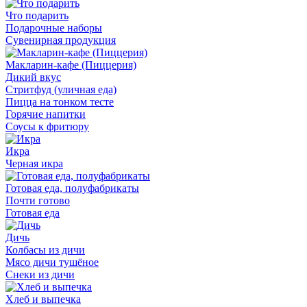
Что подарить
Подарочные наборы
Сувенирная продукция
Макларин-кафе (Пиццерия)
Дикий вкус
Стритфуд (уличная еда)
Пицца на тонком тесте
Горячие напитки
Соусы к фритюру
Икра
Черная икра
Готовая еда, полуфабрикаты
Почти готово
Готовая еда
Дичь
Колбасы из дичи
Мясо дичи тушёное
Снеки из дичи
Хлеб и выпечка