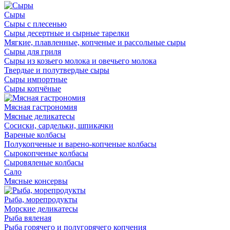
Сыры
Сыры с плесенью
Сыры десертные и сырные тарелки
Мягкие, плавленные, копченые и рассольные сыры
Сыры для гриля
Сыры из козьего молока и овечьего молока
Твердые и полутвердые сыры
Сыры импортные
Сыры копчёные
Мясная гастрономия
Мясные деликатесы
Сосиски, сардельки, шпикачки
Вареные колбасы
Полукопченые и варено-копченые колбасы
Сырокопченые колбасы
Сыровяленые колбасы
Сало
Мясные консервы
Рыба, морепродукты
Морские деликатесы
Рыба вяленая
Рыба горячего и полугорячего копчения