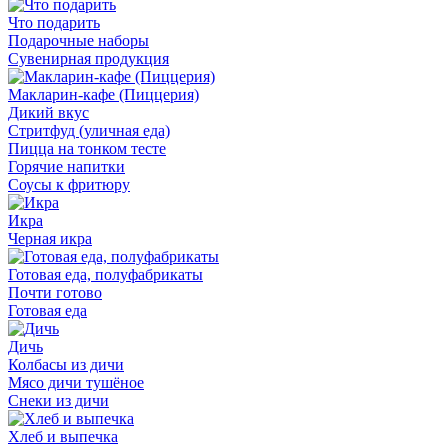
Что подарить
Подарочные наборы
Сувенирная продукция
Макларин-кафе (Пиццерия)
Дикий вкус
Стритфуд (уличная еда)
Пицца на тонком тесте
Горячие напитки
Соусы к фритюру
Икра
Черная икра
Готовая еда, полуфабрикаты
Почти готово
Готовая еда
Дичь
Колбасы из дичи
Мясо дичи тушёное
Снеки из дичи
Хлеб и выпечка