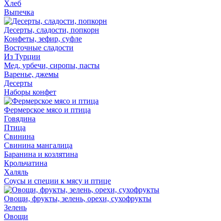
Хлеб
Выпечка
Десерты, сладости, попкорн
Конфеты, зефир, суфле
Восточные сладости
Из Турции
Мед, урбечи, сиропы, пасты
Варенье, джемы
Десерты
Наборы конфет
Фермерское мясо и птица
Говядина
Птица
Свинина
Свинина мангалица
Баранина и козлятина
Крольчатина
Халяль
Соусы и специи к мясу и птице
Овощи, фрукты, зелень, орехи, сухофрукты
Зелень
Овощи