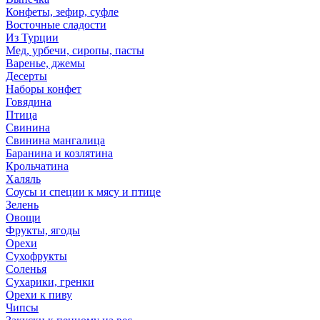
Конфеты, зефир, суфле
Восточные сладости
Из Турции
Мед, урбечи, сиропы, пасты
Варенье, джемы
Десерты
Наборы конфет
Говядина
Птица
Свинина
Свинина мангалица
Баранина и козлятина
Крольчатина
Халяль
Соусы и специи к мясу и птице
Зелень
Овощи
Фрукты, ягоды
Орехи
Сухофрукты
Соленья
Сухарики, гренки
Орехи к пиву
Чипсы