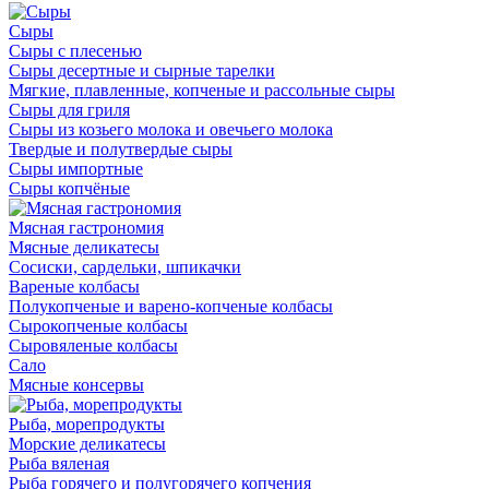
Сыры
Сыры с плесенью
Сыры десертные и сырные тарелки
Мягкие, плавленные, копченые и рассольные сыры
Сыры для гриля
Сыры из козьего молока и овечьего молока
Твердые и полутвердые сыры
Сыры импортные
Сыры копчёные
Мясная гастрономия
Мясные деликатесы
Сосиски, сардельки, шпикачки
Вареные колбасы
Полукопченые и варено-копченые колбасы
Сырокопченые колбасы
Сыровяленые колбасы
Сало
Мясные консервы
Рыба, морепродукты
Морские деликатесы
Рыба вяленая
Рыба горячего и полугорячего копчения