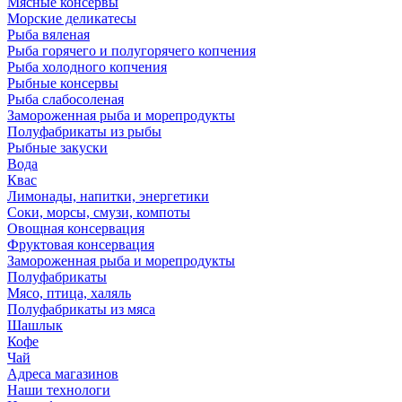
Мясные консервы
Морские деликатесы
Рыба вяленая
Рыба горячего и полугорячего копчения
Рыба холодного копчения
Рыбные консервы
Рыба слабосоленая
Замороженная рыба и морепродукты
Полуфабрикаты из рыбы
Рыбные закуски
Вода
Квас
Лимонады, напитки, энергетики
Соки, морсы, смузи, компоты
Овощная консервация
Фруктовая консервация
Замороженная рыба и морепродукты
Полуфабрикаты
Мясо, птица, халяль
Полуфабрикаты из мяса
Шашлык
Кофе
Чай
Адреса магазинов
Наши технологи