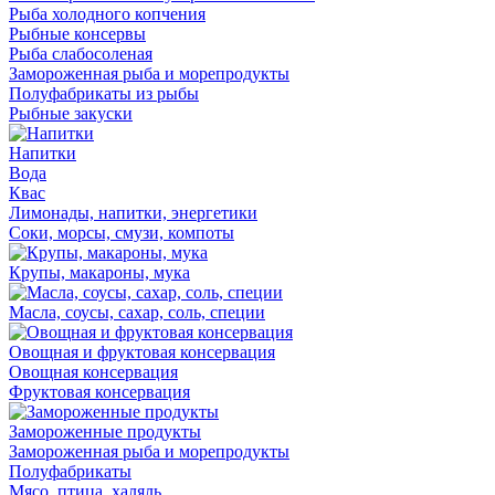
Рыба холодного копчения
Рыбные консервы
Рыба слабосоленая
Замороженная рыба и морепродукты
Полуфабрикаты из рыбы
Рыбные закуски
Напитки
Вода
Квас
Лимонады, напитки, энергетики
Соки, морсы, смузи, компоты
Крупы, макароны, мука
Масла, соусы, сахар, соль, специи
Овощная и фруктовая консервация
Овощная консервация
Фруктовая консервация
Замороженные продукты
Замороженная рыба и морепродукты
Полуфабрикаты
Мясо, птица, халяль