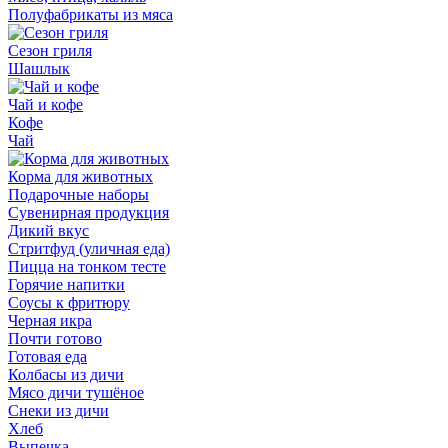
Полуфабрикаты из мяса
Сезон гриля
Шашлык
Чай и кофе
Кофе
Чай
Корма для животных
Подарочные наборы
Сувенирная продукция
Дикий вкус
Стритфуд (уличная еда)
Пицца на тонком тесте
Горячие напитки
Соусы к фритюру
Черная икра
Почти готово
Готовая еда
Колбасы из дичи
Мясо дичи тушёное
Снеки из дичи
Хлеб
Выпечка