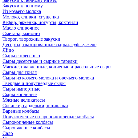
Закуски к пенному на вес
Закуски к пенному
Из козьего молока
Молоко, сливки, сгущенка
Кефир, ряженка, йогурты, коктейли
Масло сливочное
Сметана, майонез
Творог, творожные закуски
Десерты, глазированные сырки, суфле, желе
Яйцо
Сыры с плесенью
Сыры десертные и сырные тарелки
Мягкие, плавленные, копченые и рассольные сыры
Сыры для гриля
Сыры из козьего молока и овечьего молока
Твердые и полутвердые сыры
Сыры импортные
Сыры копчёные
Мясные деликатесы
Сосиски, сардельки, шпикачки
Вареные колбасы
Полукопченые и варено-копченые колбасы
Сырокопченые колбасы
Сыровяленые колбасы
Сало