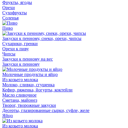
Фрукты, ягоды
Орехи
Сухофрукты
Соленья
Пиво
Закуски к пенному, снеки, орехи, чипсы
Сухарики, гренки
Орехи к пиву
Чипсы
Закуски к пенному на вес
Закуски к пенному
Молочные продукты и яйцо
Из козьего молока
Молоко, сливки, сгущенка
Кефир, ряженка, йогурты, коктейли
Масло сливочное
Сметана, майонез
Творог, творожные закуски
Десерты, глазированные сырки, суфле, желе
Яйцо
Из козьего молока