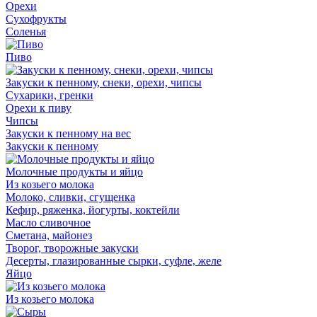
Орехи
Сухофрукты
Соленья
Пиво
Закуски к пенному, снеки, орехи, чипсы
Сухарики, гренки
Орехи к пиву
Чипсы
Закуски к пенному на вес
Закуски к пенному
Молочные продукты и яйцо
Из козьего молока
Молоко, сливки, сгущенка
Кефир, ряженка, йогурты, коктейли
Масло сливочное
Сметана, майонез
Творог, творожные закуски
Десерты, глазированные сырки, суфле, желе
Яйцо
Из козьего молока