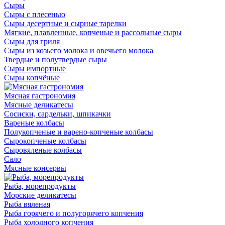
Сыры
Сыры с плесенью
Сыры десертные и сырные тарелки
Мягкие, плавленные, копченые и рассольные сыры
Сыры для гриля
Сыры из козьего молока и овечьего молока
Твердые и полутвердые сыры
Сыры импортные
Сыры копчёные
Мясная гастрономия
Мясные деликатесы
Сосиски, сардельки, шпикачки
Вареные колбасы
Полукопченые и варено-копченые колбасы
Сырокопченые колбасы
Сыровяленые колбасы
Сало
Мясные консервы
Рыба, морепродукты
Морские деликатесы
Рыба вяленая
Рыба горячего и полугорячего копчения
Рыба холодного копчения