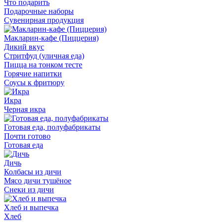
Что подарить
Подарочные наборы
Сувенирная продукция
Макларин-кафе (Пиццерия)
Дикий вкус
Стритфуд (уличная еда)
Пицца на тонком тесте
Горячие напитки
Соусы к фритюру
Икра
Черная икра
Готовая еда, полуфабрикаты
Почти готово
Готовая еда
Дичь
Колбасы из дичи
Мясо дичи тушёное
Снеки из дичи
Хлеб и выпечка
Хлеб