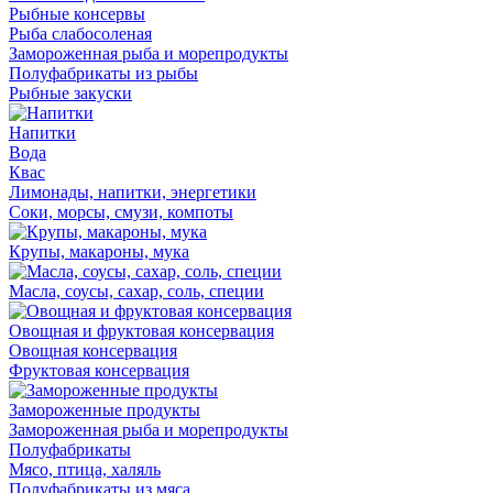
Рыбные консервы
Рыба слабосоленая
Замороженная рыба и морепродукты
Полуфабрикаты из рыбы
Рыбные закуски
Напитки
Вода
Квас
Лимонады, напитки, энергетики
Соки, морсы, смузи, компоты
Крупы, макароны, мука
Масла, соусы, сахар, соль, специи
Овощная и фруктовая консервация
Овощная консервация
Фруктовая консервация
Замороженные продукты
Замороженная рыба и морепродукты
Полуфабрикаты
Мясо, птица, халяль
Полуфабрикаты из мяса