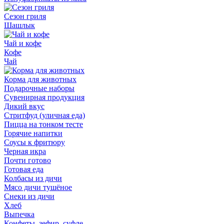
Сезон гриля
Шашлык
Чай и кофе
Кофе
Чай
Корма для животных
Подарочные наборы
Сувенирная продукция
Дикий вкус
Стритфуд (уличная еда)
Пицца на тонком тесте
Горячие напитки
Соусы к фритюру
Черная икра
Почти готово
Готовая еда
Колбасы из дичи
Мясо дичи тушёное
Снеки из дичи
Хлеб
Выпечка
Конфеты, зефир, суфле