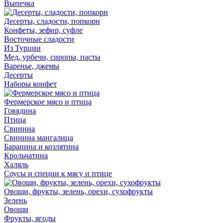
Выпечка
Десерты, сладости, попкорн
Конфеты, зефир, суфле
Восточные сладости
Из Турции
Мед, урбечи, сиропы, пасты
Варенье, джемы
Десерты
Наборы конфет
Фермерское мясо и птица
Говядина
Птица
Свинина
Свинина мангалица
Баранина и козлятина
Крольчатина
Халяль
Соусы и специи к мясу и птице
Овощи, фрукты, зелень, орехи, сухофрукты
Зелень
Овощи
Фрукты, ягоды