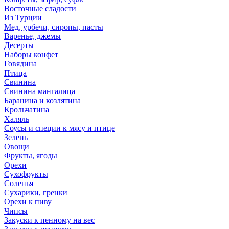
Восточные сладости
Из Турции
Мед, урбечи, сиропы, пасты
Варенье, джемы
Десерты
Наборы конфет
Говядина
Птица
Свинина
Свинина мангалица
Баранина и козлятина
Крольчатина
Халяль
Соусы и специи к мясу и птице
Зелень
Овощи
Фрукты, ягоды
Орехи
Сухофрукты
Соленья
Сухарики, гренки
Орехи к пиву
Чипсы
Закуски к пенному на вес