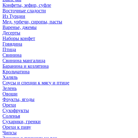
Конфеты, зефир, суфле
Восточные сладости
Из Турции
Мед, урбечи, сиропы, пасты
Варенье, джемы
Десерты
Наборы конфет
Говядина
Птица
Свинина
Свинина мангалица
Баранина и козлятина
Крольчатина
Халяль
Соусы и специи к мясу и птице
Зелень
Овощи
Фрукты, ягоды
Орехи
Сухофрукты
Соленья
Сухарики, гренки
Орехи к пиву
Чипсы