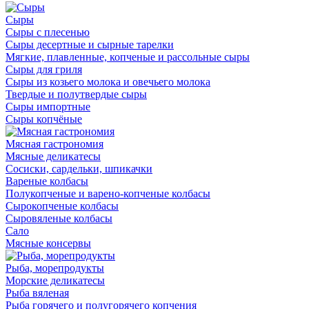
Сыры
Сыры с плесенью
Сыры десертные и сырные тарелки
Мягкие, плавленные, копченые и рассольные сыры
Сыры для гриля
Сыры из козьего молока и овечьего молока
Твердые и полутвердые сыры
Сыры импортные
Сыры копчёные
Мясная гастрономия
Мясные деликатесы
Сосиски, сардельки, шпикачки
Вареные колбасы
Полукопченые и варено-копченые колбасы
Сырокопченые колбасы
Сыровяленые колбасы
Сало
Мясные консервы
Рыба, морепродукты
Морские деликатесы
Рыба вяленая
Рыба горячего и полугорячего копчения