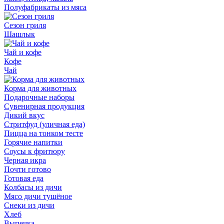
Полуфабрикаты из мяса
Сезон гриля
Шашлык
Чай и кофе
Кофе
Чай
Корма для животных
Подарочные наборы
Сувенирная продукция
Дикий вкус
Стритфуд (уличная еда)
Пицца на тонком тесте
Горячие напитки
Соусы к фритюру
Черная икра
Почти готово
Готовая еда
Колбасы из дичи
Мясо дичи тушёное
Снеки из дичи
Хлеб
Выпечка