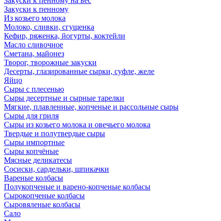
Закуски к пенному на вес
Закуски к пенному
Из козьего молока
Молоко, сливки, сгущенка
Кефир, ряженка, йогурты, коктейли
Масло сливочное
Сметана, майонез
Творог, творожные закуски
Десерты, глазированные сырки, суфле, желе
Яйцо
Сыры с плесенью
Сыры десертные и сырные тарелки
Мягкие, плавленные, копченые и рассольные сыры
Сыры для гриля
Сыры из козьего молока и овечьего молока
Твердые и полутвердые сыры
Сыры импортные
Сыры копчёные
Мясные деликатесы
Сосиски, сардельки, шпикачки
Вареные колбасы
Полукопченые и варено-копченые колбасы
Сырокопченые колбасы
Сыровяленые колбасы
Сало