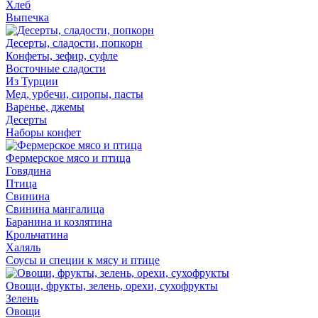
Хлеб
Выпечка
Десерты, сладости, попкорн
Конфеты, зефир, суфле
Восточные сладости
Из Турции
Мед, урбечи, сиропы, пасты
Варенье, джемы
Десерты
Наборы конфет
Фермерское мясо и птица
Говядина
Птица
Свинина
Свинина мангалица
Баранина и козлятина
Крольчатина
Халяль
Соусы и специи к мясу и птице
Овощи, фрукты, зелень, орехи, сухофрукты
Зелень
Овощи