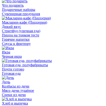
Что подарить
Подарочные наборы
Сувенирная продукция
Макларин-кафе (Пиццерия)
Дикий вкус
Стритфуд (уличная еда)
Пицца на тонком тесте
Горячие напитки
Соусы к фритюру
Икра
Черная икра
Готовая еда, полуфабрикаты
Почти готово
Готовая еда
Дичь
Колбасы из дичи
Мясо дичи тушёное
Снеки из дичи
Хлеб и выпечка