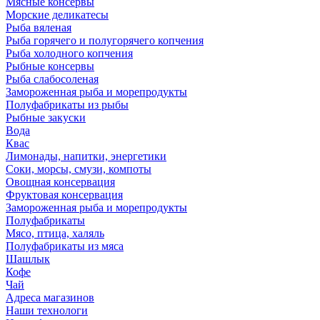
Мясные консервы
Морские деликатесы
Рыба вяленая
Рыба горячего и полугорячего копчения
Рыба холодного копчения
Рыбные консервы
Рыба слабосоленая
Замороженная рыба и морепродукты
Полуфабрикаты из рыбы
Рыбные закуски
Вода
Квас
Лимонады, напитки, энергетики
Соки, морсы, смузи, компоты
Овощная консервация
Фруктовая консервация
Замороженная рыба и морепродукты
Полуфабрикаты
Мясо, птица, халяль
Полуфабрикаты из мяса
Шашлык
Кофе
Чай
Адреса магазинов
Наши технологи