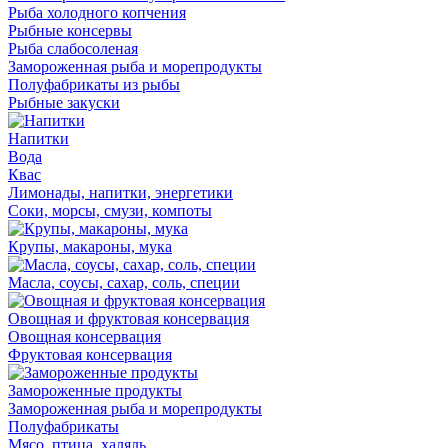
Рыба холодного копчения
Рыбные консервы
Рыба слабосоленая
Замороженная рыба и морепродукты
Полуфабрикаты из рыбы
Рыбные закуски
Напитки
Вода
Квас
Лимонады, напитки, энергетики
Соки, морсы, смузи, компоты
Крупы, макароны, мука
Масла, соусы, сахар, соль, специи
Овощная и фруктовая консервация
Овощная консервация
Фруктовая консервация
Замороженные продукты
Замороженная рыба и морепродукты
Полуфабрикаты
Мясо, птица, халяль