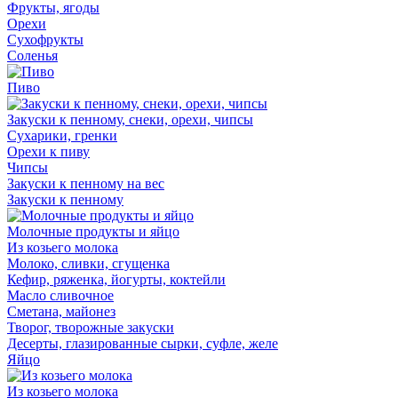
Фрукты, ягоды
Орехи
Сухофрукты
Соленья
Пиво
Закуски к пенному, снеки, орехи, чипсы
Сухарики, гренки
Орехи к пиву
Чипсы
Закуски к пенному на вес
Закуски к пенному
Молочные продукты и яйцо
Из козьего молока
Молоко, сливки, сгущенка
Кефир, ряженка, йогурты, коктейли
Масло сливочное
Сметана, майонез
Творог, творожные закуски
Десерты, глазированные сырки, суфле, желе
Яйцо
Из козьего молока