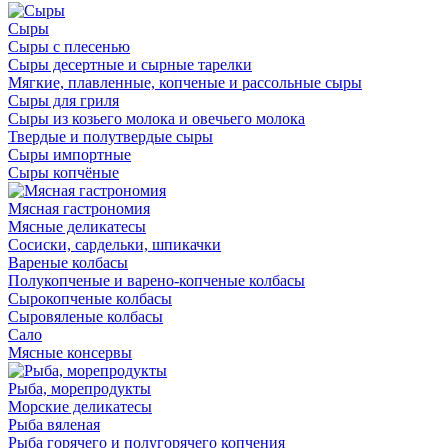
Сыры
Сыры с плесенью
Сыры десертные и сырные тарелки
Мягкие, плавленные, копченые и рассольные сыры
Сыры для гриля
Сыры из козьего молока и овечьего молока
Твердые и полутвердые сыры
Сыры импортные
Сыры копчёные
Мясная гастрономия
Мясные деликатесы
Сосиски, сардельки, шпикачки
Вареные колбасы
Полукопченые и варено-копченые колбасы
Сырокопченые колбасы
Сыровяленые колбасы
Сало
Мясные консервы
Рыба, морепродукты
Морские деликатесы
Рыба вяленая
Рыба горячего и полугорячего копчения