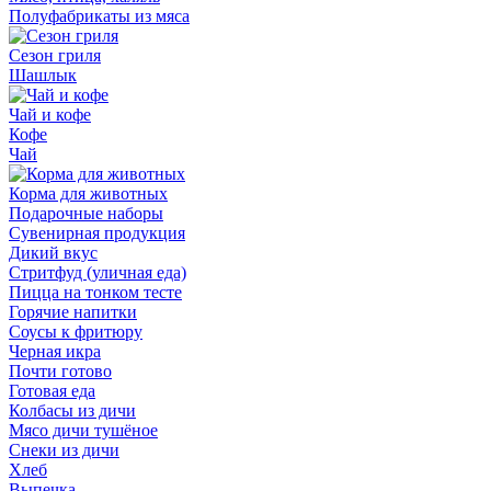
Полуфабрикаты из мяса
Сезон гриля
Шашлык
Чай и кофе
Кофе
Чай
Корма для животных
Подарочные наборы
Сувенирная продукция
Дикий вкус
Стритфуд (уличная еда)
Пицца на тонком тесте
Горячие напитки
Соусы к фритюру
Черная икра
Почти готово
Готовая еда
Колбасы из дичи
Мясо дичи тушёное
Снеки из дичи
Хлеб
Выпечка