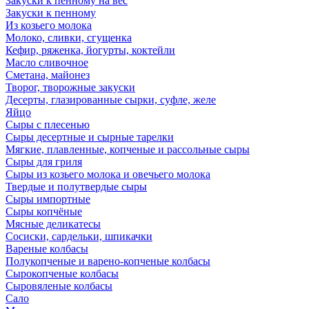
Закуски к пенному на вес
Закуски к пенному
Из козьего молока
Молоко, сливки, сгущенка
Кефир, ряженка, йогурты, коктейли
Масло сливочное
Сметана, майонез
Творог, творожные закуски
Десерты, глазированные сырки, суфле, желе
Яйцо
Сыры с плесенью
Сыры десертные и сырные тарелки
Мягкие, плавленные, копченые и рассольные сыры
Сыры для гриля
Сыры из козьего молока и овечьего молока
Твердые и полутвердые сыры
Сыры импортные
Сыры копчёные
Мясные деликатесы
Сосиски, сардельки, шпикачки
Вареные колбасы
Полукопченые и варено-копченые колбасы
Сырокопченые колбасы
Сыровяленые колбасы
Сало