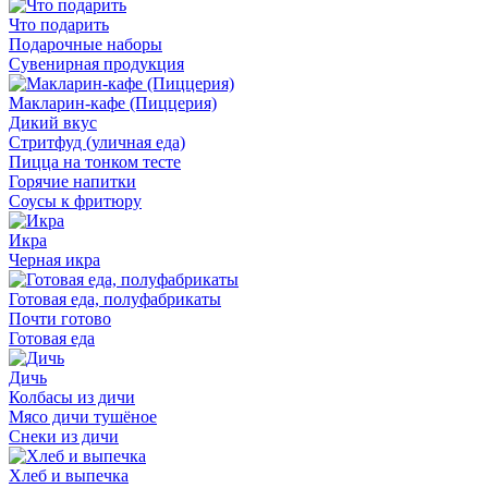
Что подарить
Подарочные наборы
Сувенирная продукция
Макларин-кафе (Пиццерия)
Дикий вкус
Стритфуд (уличная еда)
Пицца на тонком тесте
Горячие напитки
Соусы к фритюру
Икра
Черная икра
Готовая еда, полуфабрикаты
Почти готово
Готовая еда
Дичь
Колбасы из дичи
Мясо дичи тушёное
Снеки из дичи
Хлеб и выпечка