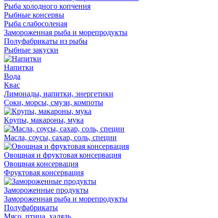
Рыба холодного копчения
Рыбные консервы
Рыба слабосоленая
Замороженная рыба и морепродукты
Полуфабрикаты из рыбы
Рыбные закуски
Напитки
Вода
Квас
Лимонады, напитки, энергетики
Соки, морсы, смузи, компоты
Крупы, макароны, мука
Масла, соусы, сахар, соль, специи
Овощная и фруктовая консервация
Овощная консервация
Фруктовая консервация
Замороженные продукты
Замороженная рыба и морепродукты
Полуфабрикаты
Мясо, птица, халяль