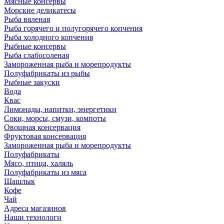
Мясные консервы
Морские деликатесы
Рыба вяленая
Рыба горячего и полугорячего копчения
Рыба холодного копчения
Рыбные консервы
Рыба слабосоленая
Замороженная рыба и морепродукты
Полуфабрикаты из рыбы
Рыбные закуски
Вода
Квас
Лимонады, напитки, энергетики
Соки, морсы, смузи, компоты
Овощная консервация
Фруктовая консервация
Замороженная рыба и морепродукты
Полуфабрикаты
Мясо, птица, халяль
Полуфабрикаты из мяса
Шашлык
Кофе
Чай
Адреса магазинов
Наши технологи