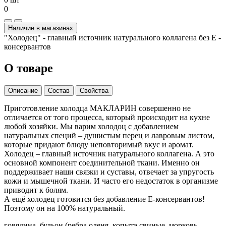
0
Наличие в магазинах
"Холодец" - главный источник натурального коллагена без Е -
консервантов
О товаре
Описание
Состав
Свойства
Приготовление холодца МАКЛАРИН совершенно не
отличается от того процесса, который происходит на кухне
любой хозяйки. Мы варим холодоц с добавлением
натуральных специй – душистым перец и лавровым листом,
которые придают блюду неповторимый вкус и аромат.
Холодец – главный источник натурального коллагена. А это
основной компонент соединительной ткани. Именно он
поддерживает наши связки и суставы, отвечает за упругость
кожи и мышечной ткани. И часто его недостаток в организме
приводит к болям.
А ещё холодец готовится без добавление Е-консервантов!
Поэтому он на 100% натуральный.
говядина, бульон (ребра оленя, копыта свиные, морковь