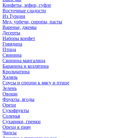
Конфеты, зефир, суфле
Восточные сладости
Из Турции
Мед, урбечи, сиропы, пасты
Варенье, джемы
Десерты
Наборы конфет
Говядина
Птица
Свинина
Свинина мангалица
Баранина и козлятина
Крольчатина
Халяль
Соусы и специи к мясу и птице
Зелень
Овощи
Фрукты, ягоды
Орехи
Сухофрукты
Соленья
Сухарики, гренки
Орехи к пиву
Чипсы