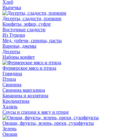
Хлеб
Выпечка
Десерты, сладости, попкорн
Конфеты, зефир, суфле
Восточные сладости
Из Турции
Мед, урбечи, сиропы, пасты
Варенье, джемы
Десерты
Наборы конфет
Фермерское мясо и птица
Говядина
Птица
Свинина
Свинина мангалица
Баранина и козлятина
Крольчатина
Халяль
Соусы и специи к мясу и птице
Овощи, фрукты, зелень, орехи, сухофрукты
Зелень
Овощи