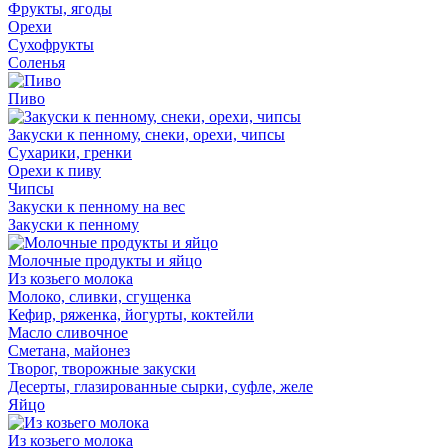
Фрукты, ягоды
Орехи
Сухофрукты
Соленья
Пиво
Закуски к пенному, снеки, орехи, чипсы
Сухарики, гренки
Орехи к пиву
Чипсы
Закуски к пенному на вес
Закуски к пенному
Молочные продукты и яйцо
Из козьего молока
Молоко, сливки, сгущенка
Кефир, ряженка, йогурты, коктейли
Масло сливочное
Сметана, майонез
Творог, творожные закуски
Десерты, глазированные сырки, суфле, желе
Яйцо
Из козьего молока