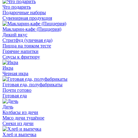
Что подарить
Подарочные наборы
Сувенирная продукция
Макларин-кафе (Пиццерия)
Дикий вкус
Стритфуд (уличная еда)
Пицца на тонком тесте
Горячие напитки
Соусы к фритюру
Икра
Черная икра
Готовая еда, полуфабрикаты
Почти готово
Готовая еда
Дичь
Колбасы из дичи
Мясо дичи тушёное
Снеки из дичи
Хлеб и выпечка