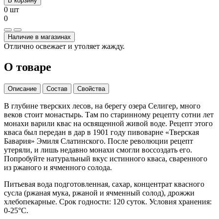
В корзину
0 шт
0
Наличие в магазинах
Отлично освежает и утоляет жажду.
О товаре
Описание
Состав
Свойства
В глубине тверских лесов, на берегу озера Селигер, много
веков стоит монастырь. Там по старинному рецепту сотни лет
монахи варили квас на освященной живой воде. Рецепт этого
кваса был передан в дар в 1901 году пивоварне «Тверская
Бавария» Эмиля Слатинского. После революции рецепт
утеряли, и лишь недавно монахи смогли воссоздать его.
Попробуйте натуральный вкус истинного кваса, сваренного
из ржаного и ячменного солода.
Питьевая вода подготовленная, сахар, концентрат квасного
сусла (ржаная мука, ржаной и ячменный солод), дрожжи
хлебопекарные. Срок годности: 120 суток. Условия хранения:
0-25°C.