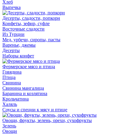
Хлеб
Выпечка
Десерты, сладости, попкорн
Конфеты, зефир, суфле
Восточные сладости
Из Турции
Мед, урбечи, сиропы, пасты
Варенье, джемы
Десерты
Наборы конфет
Фермерское мясо и птица
Говядина
Птица
Свинина
Свинина мангалица
Баранина и козлятина
Крольчатина
Халяль
Соусы и специи к мясу и птице
Овощи, фрукты, зелень, орехи, сухофрукты
Зелень
Овощи