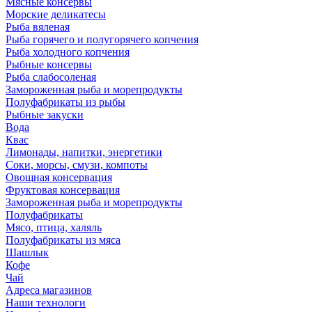
Мясные консервы
Морские деликатесы
Рыба вяленая
Рыба горячего и полугорячего копчения
Рыба холодного копчения
Рыбные консервы
Рыба слабосоленая
Замороженная рыба и морепродукты
Полуфабрикаты из рыбы
Рыбные закуски
Вода
Квас
Лимонады, напитки, энергетики
Соки, морсы, смузи, компоты
Овощная консервация
Фруктовая консервация
Замороженная рыба и морепродукты
Полуфабрикаты
Мясо, птица, халяль
Полуфабрикаты из мяса
Шашлык
Кофе
Чай
Адреса магазинов
Наши технологи