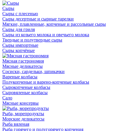
Сыры
Сыры с плесенью
Сыры десертные и сырные тарелки
Мягкие, плавленные, копченые и рассольные сыры
Сыры для гриля
Сыры из козьего молока и овечьего молока
Твердые и полутвердые сыры
Сыры импортные
Сыры копчёные
Мясная гастрономия
Мясные деликатесы
Сосиски, сардельки, шпикачки
Вареные колбасы
Полукопченые и варено-копченые колбасы
Сырокопченые колбасы
Сыровяленые колбасы
Сало
Мясные консервы
Рыба, морепродукты
Морские деликатесы
Рыба вяленая
Рыба горячего и полугорячего копчения