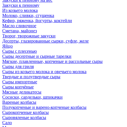
Закуски к пенному на вес
Закуски к пенному
Из козьего молока
Молоко, сливки, сгущенка
Кефир, ряженка, йогурты, коктейли
Масло сливочное
Сметана, майонез
Творог, творожные закуски
Десерты, глазированные сырки, суфле, желе
Яйцо
Сыры с плесенью
Сыры десертные и сырные тарелки
Мягкие, плавленные, копченые и рассольные сыры
Сыры для гриля
Сыры из козьего молока и овечьего молока
Твердые и полутвердые сыры
Сыры импортные
Сыры копчёные
Мясные деликатесы
Сосиски, сардельки, шпикачки
Вареные колбасы
Полукопченые и варено-копченые колбасы
Сырокопченые колбасы
Сыровяленые колбасы
Сало