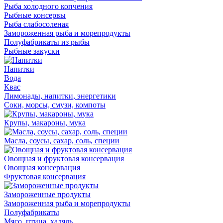
Рыба холодного копчения
Рыбные консервы
Рыба слабосоленая
Замороженная рыба и морепродукты
Полуфабрикаты из рыбы
Рыбные закуски
Напитки
Вода
Квас
Лимонады, напитки, энергетики
Соки, морсы, смузи, компоты
Крупы, макароны, мука
Масла, соусы, сахар, соль, специи
Овощная и фруктовая консервация
Овощная консервация
Фруктовая консервация
Замороженные продукты
Замороженная рыба и морепродукты
Полуфабрикаты
Мясо, птица, халяль