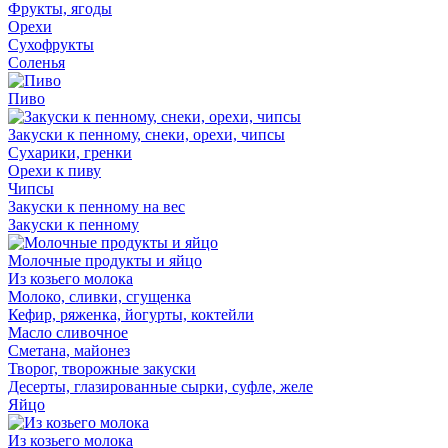
Фрукты, ягоды
Орехи
Сухофрукты
Соленья
Пиво
Закуски к пенному, снеки, орехи, чипсы
Сухарики, гренки
Орехи к пиву
Чипсы
Закуски к пенному на вес
Закуски к пенному
Молочные продукты и яйцо
Из козьего молока
Молоко, сливки, сгущенка
Кефир, ряженка, йогурты, коктейли
Масло сливочное
Сметана, майонез
Творог, творожные закуски
Десерты, глазированные сырки, суфле, желе
Яйцо
Из козьего молока