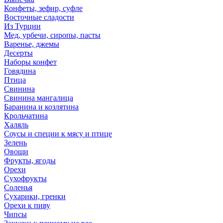
Конфеты, зефир, суфле
Восточные сладости
Из Турции
Мед, урбечи, сиропы, пасты
Варенье, джемы
Десерты
Наборы конфет
Говядина
Птица
Свинина
Свинина мангалица
Баранина и козлятина
Крольчатина
Халяль
Соусы и специи к мясу и птице
Зелень
Овощи
Фрукты, ягоды
Орехи
Сухофрукты
Соленья
Сухарики, гренки
Орехи к пиву
Чипсы