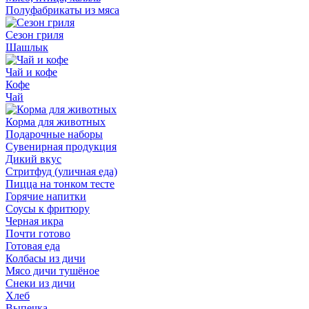
Полуфабрикаты из мяса
Сезон гриля
Шашлык
Чай и кофе
Кофе
Чай
Корма для животных
Подарочные наборы
Сувенирная продукция
Дикий вкус
Стритфуд (уличная еда)
Пицца на тонком тесте
Горячие напитки
Соусы к фритюру
Черная икра
Почти готово
Готовая еда
Колбасы из дичи
Мясо дичи тушёное
Снеки из дичи
Хлеб
Выпечка