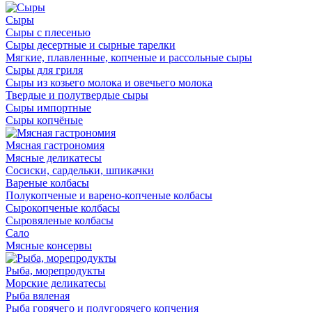
Сыры
Сыры с плесенью
Сыры десертные и сырные тарелки
Мягкие, плавленные, копченые и рассольные сыры
Сыры для гриля
Сыры из козьего молока и овечьего молока
Твердые и полутвердые сыры
Сыры импортные
Сыры копчёные
Мясная гастрономия
Мясные деликатесы
Сосиски, сардельки, шпикачки
Вареные колбасы
Полукопченые и варено-копченые колбасы
Сырокопченые колбасы
Сыровяленые колбасы
Сало
Мясные консервы
Рыба, морепродукты
Морские деликатесы
Рыба вяленая
Рыба горячего и полугорячего копчения