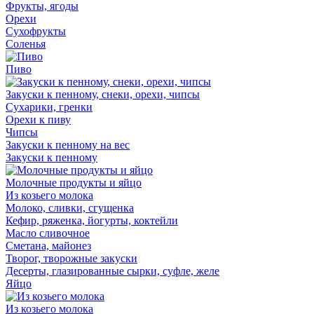
Фрукты, ягоды
Орехи
Сухофрукты
Соленья
Пиво
Закуски к пенному, снеки, орехи, чипсы
Сухарики, гренки
Орехи к пиву
Чипсы
Закуски к пенному на вес
Закуски к пенному
Молочные продукты и яйцо
Из козьего молока
Молоко, сливки, сгущенка
Кефир, ряженка, йогурты, коктейли
Масло сливочное
Сметана, майонез
Творог, творожные закуски
Десерты, глазированные сырки, суфле, желе
Яйцо
Из козьего молока