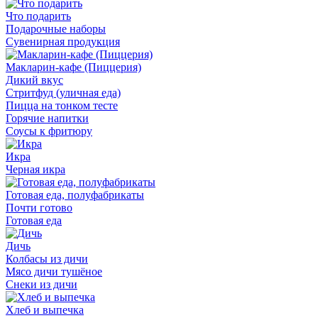
Что подарить
Подарочные наборы
Сувенирная продукция
Макларин-кафе (Пиццерия)
Дикий вкус
Стритфуд (уличная еда)
Пицца на тонком тесте
Горячие напитки
Соусы к фритюру
Икра
Черная икра
Готовая еда, полуфабрикаты
Почти готово
Готовая еда
Дичь
Колбасы из дичи
Мясо дичи тушёное
Снеки из дичи
Хлеб и выпечка