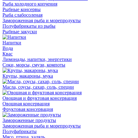
Рыба холодного копчения
Рыбные консервы
Рыба слабосоленая
Замороженная рыба и морепродукты
Полуфабрикаты из рыбы
Рыбные закуски
Напитки
Вода
Квас
Лимонады, напитки, энергетики
Соки, морсы, смузи, компоты
Крупы, макароны, мука
Масла, соусы, сахар, соль, специи
Овощная и фруктовая консервация
Овощная консервация
Фруктовая консервация
Замороженные продукты
Замороженная рыба и морепродукты
Полуфабрикаты
Мясо, птица, халяль