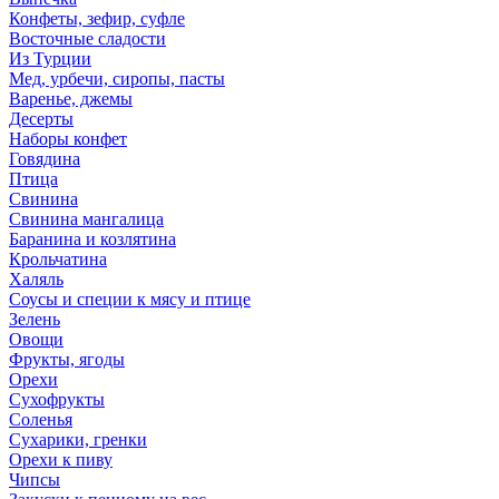
Конфеты, зефир, суфле
Восточные сладости
Из Турции
Мед, урбечи, сиропы, пасты
Варенье, джемы
Десерты
Наборы конфет
Говядина
Птица
Свинина
Свинина мангалица
Баранина и козлятина
Крольчатина
Халяль
Соусы и специи к мясу и птице
Зелень
Овощи
Фрукты, ягоды
Орехи
Сухофрукты
Соленья
Сухарики, гренки
Орехи к пиву
Чипсы