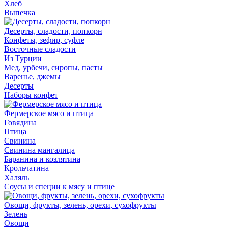
Хлеб
Выпечка
Десерты, сладости, попкорн
Конфеты, зефир, суфле
Восточные сладости
Из Турции
Мед, урбечи, сиропы, пасты
Варенье, джемы
Десерты
Наборы конфет
Фермерское мясо и птица
Говядина
Птица
Свинина
Свинина мангалица
Баранина и козлятина
Крольчатина
Халяль
Соусы и специи к мясу и птице
Овощи, фрукты, зелень, орехи, сухофрукты
Зелень
Овощи