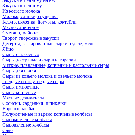
Закуски к пенному на вес
Закуски к пенному
Из козьего молока
Молоко, сливки, сгущенка
Кефир, ряженка, йогурты, коктейли
Масло сливочное
Сметана, майонез
Творог, творожные закуски
Десерты, глазированные сырки, суфле, желе
Яйцо
Сыры с плесенью
Сыры десертные и сырные тарелки
Мягкие, плавленные, копченые и рассольные сыры
Сыры для гриля
Сыры из козьего молока и овечьего молока
Твердые и полутвердые сыры
Сыры импортные
Сыры копчёные
Мясные деликатесы
Сосиски, сардельки, шпикачки
Вареные колбасы
Полукопченые и варено-копченые колбасы
Сырокопченые колбасы
Сыровяленые колбасы
Сало