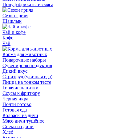
Полуфабрикаты из мяса
Сезон гриля
Шашлык
Чай и кофе
Кофе
Чай
Корма для животных
Подарочные наборы
Сувенирная продукция
Дикий вкус
Стритфуд (уличная еда)
Пицца на тонком тесте
Горячие напитки
Соусы к фритюру
Черная икра
Почти готово
Готовая еда
Колбасы из дичи
Мясо дичи тушёное
Снеки из дичи
Хлеб
Выпечка