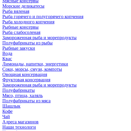
Мясные консервы
Морские деликатесы
Рыба вяленая
Рыба горячего и полугорячего копчения
Рыба холодного копчения
Рыбные консервы
Рыба слабосоленая
Замороженная рыба и морепродукты
Полуфабрикаты из рыбы
Рыбные закуски
Вода
Квас
Лимонады, напитки, энергетики
Соки, морсы, смузи, компоты
Овощная консервация
Фруктовая консервация
Замороженная рыба и морепродукты
Полуфабрикаты
Мясо, птица, халяль
Полуфабрикаты из мяса
Шашлык
Кофе
Чай
Адреса магазинов
Наши технологи