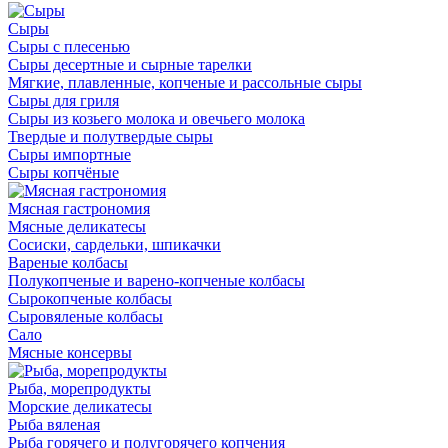
Сыры
Сыры с плесенью
Сыры десертные и сырные тарелки
Мягкие, плавленные, копченые и рассольные сыры
Сыры для гриля
Сыры из козьего молока и овечьего молока
Твердые и полутвердые сыры
Сыры импортные
Сыры копчёные
Мясная гастрономия
Мясные деликатесы
Сосиски, сардельки, шпикачки
Вареные колбасы
Полукопченые и варено-копченые колбасы
Сырокопченые колбасы
Сыровяленые колбасы
Сало
Мясные консервы
Рыба, морепродукты
Морские деликатесы
Рыба вяленая
Рыба горячего и полугорячего копчения