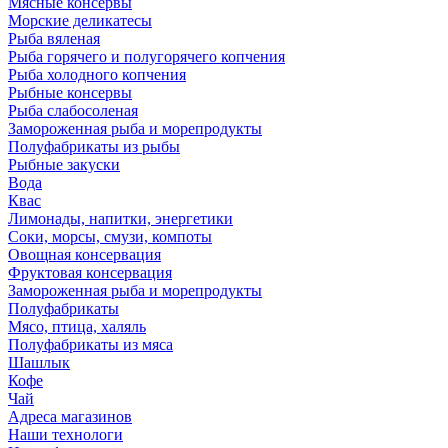
Мясные консервы
Морские деликатесы
Рыба вяленая
Рыба горячего и полугорячего копчения
Рыба холодного копчения
Рыбные консервы
Рыба слабосоленая
Замороженная рыба и морепродукты
Полуфабрикаты из рыбы
Рыбные закуски
Вода
Квас
Лимонады, напитки, энергетики
Соки, морсы, смузи, компоты
Овощная консервация
Фруктовая консервация
Замороженная рыба и морепродукты
Полуфабрикаты
Мясо, птица, халяль
Полуфабрикаты из мяса
Шашлык
Кофе
Чай
Адреса магазинов
Наши технологи