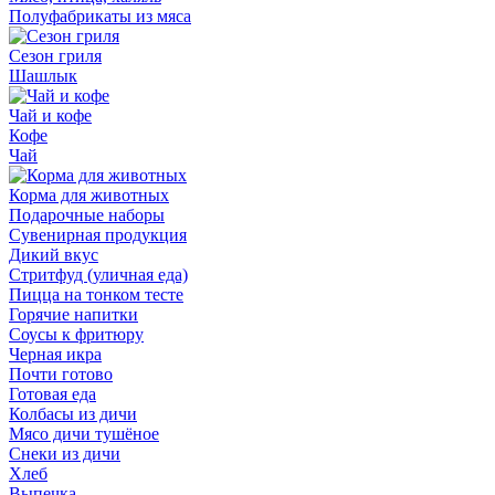
Полуфабрикаты из мяса
Сезон гриля
Шашлык
Чай и кофе
Кофе
Чай
Корма для животных
Подарочные наборы
Сувенирная продукция
Дикий вкус
Стритфуд (уличная еда)
Пицца на тонком тесте
Горячие напитки
Соусы к фритюру
Черная икра
Почти готово
Готовая еда
Колбасы из дичи
Мясо дичи тушёное
Снеки из дичи
Хлеб
Выпечка