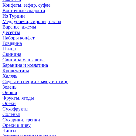
Конфеты, зефир, суфле
Восточные сладости
Из Турции
Мед, урбечи, сиропы, пасты
Варенье, джемы
Десерты
Наборы конфет
Говядина
Птица
Свинина
Свинина мангалица
Баранина и козлятина
Крольчатина
Халяль
Соусы и специи к мясу и птице
Зелень
Овощи
Фрукты, ягоды
Орехи
Сухофрукты
Соленья
Сухарики, гренки
Орехи к пиву
Чипсы