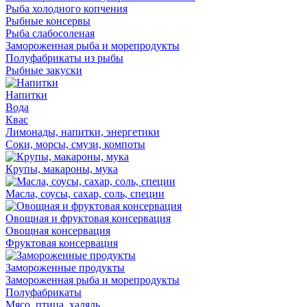
Рыба холодного копчения
Рыбные консервы
Рыба слабосоленая
Замороженная рыба и морепродукты
Полуфабрикаты из рыбы
Рыбные закуски
Напитки
Вода
Квас
Лимонады, напитки, энергетики
Соки, морсы, смузи, компоты
Крупы, макароны, мука
Масла, соусы, сахар, соль, специи
Овощная и фруктовая консервация
Овощная консервация
Фруктовая консервация
Замороженные продукты
Замороженная рыба и морепродукты
Полуфабрикаты
Мясо, птица, халяль