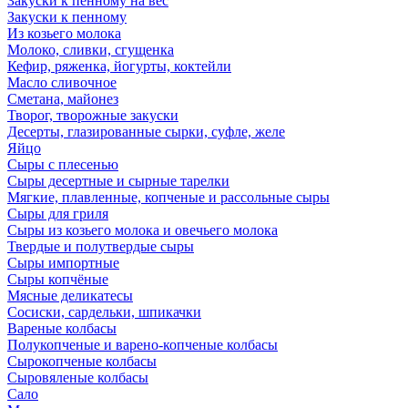
Закуски к пенному на вес
Закуски к пенному
Из козьего молока
Молоко, сливки, сгущенка
Кефир, ряженка, йогурты, коктейли
Масло сливочное
Сметана, майонез
Творог, творожные закуски
Десерты, глазированные сырки, суфле, желе
Яйцо
Сыры с плесенью
Сыры десертные и сырные тарелки
Мягкие, плавленные, копченые и рассольные сыры
Сыры для гриля
Сыры из козьего молока и овечьего молока
Твердые и полутвердые сыры
Сыры импортные
Сыры копчёные
Мясные деликатесы
Сосиски, сардельки, шпикачки
Вареные колбасы
Полукопченые и варено-копченые колбасы
Сырокопченые колбасы
Сыровяленые колбасы
Сало