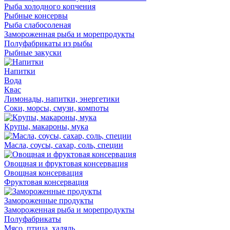
Рыба холодного копчения
Рыбные консервы
Рыба слабосоленая
Замороженная рыба и морепродукты
Полуфабрикаты из рыбы
Рыбные закуски
Напитки
Вода
Квас
Лимонады, напитки, энергетики
Соки, морсы, смузи, компоты
Крупы, макароны, мука
Масла, соусы, сахар, соль, специи
Овощная и фруктовая консервация
Овощная консервация
Фруктовая консервация
Замороженные продукты
Замороженная рыба и морепродукты
Полуфабрикаты
Мясо, птица, халяль