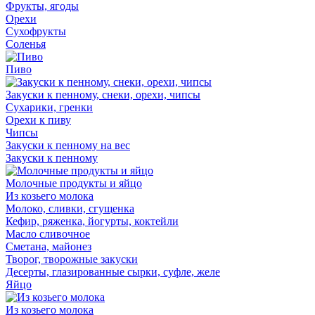
Фрукты, ягоды
Орехи
Сухофрукты
Соленья
Пиво
Закуски к пенному, снеки, орехи, чипсы
Сухарики, гренки
Орехи к пиву
Чипсы
Закуски к пенному на вес
Закуски к пенному
Молочные продукты и яйцо
Из козьего молока
Молоко, сливки, сгущенка
Кефир, ряженка, йогурты, коктейли
Масло сливочное
Сметана, майонез
Творог, творожные закуски
Десерты, глазированные сырки, суфле, желе
Яйцо
Из козьего молока