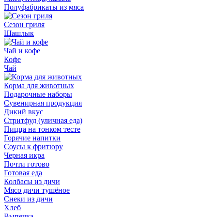
Полуфабрикаты из мяса
Сезон гриля
Шашлык
Чай и кофе
Кофе
Чай
Корма для животных
Подарочные наборы
Сувенирная продукция
Дикий вкус
Стритфуд (уличная еда)
Пицца на тонком тесте
Горячие напитки
Соусы к фритюру
Черная икра
Почти готово
Готовая еда
Колбасы из дичи
Мясо дичи тушёное
Снеки из дичи
Хлеб
Выпечка