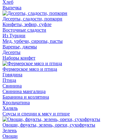
Хлеб
Выпечка
Десерты, сладости, попкорн
Конфеты, зефир, суфле
Восточные сладости
Из Турции
Мед, урбечи, сиропы, пасты
Варенье, джемы
Десерты
Наборы конфет
Фермерское мясо и птица
Говядина
Птица
Свинина
Свинина мангалица
Баранина и козлятина
Крольчатина
Халяль
Соусы и специи к мясу и птице
Овощи, фрукты, зелень, орехи, сухофрукты
Зелень
Овощи