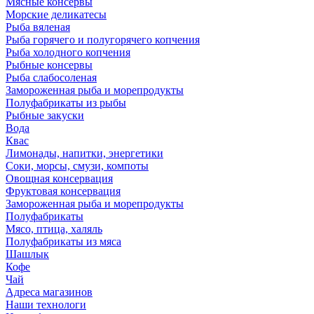
Мясные консервы
Морские деликатесы
Рыба вяленая
Рыба горячего и полугорячего копчения
Рыба холодного копчения
Рыбные консервы
Рыба слабосоленая
Замороженная рыба и морепродукты
Полуфабрикаты из рыбы
Рыбные закуски
Вода
Квас
Лимонады, напитки, энергетики
Соки, морсы, смузи, компоты
Овощная консервация
Фруктовая консервация
Замороженная рыба и морепродукты
Полуфабрикаты
Мясо, птица, халяль
Полуфабрикаты из мяса
Шашлык
Кофе
Чай
Адреса магазинов
Наши технологи