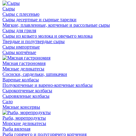
Сыры
Сыры с плесенью
Сыры десертные и сырные тарелки
Мягкие, плавленные, копченые и рассольные сыры
Сыры для гриля
Сыры из козьего молока и овечьего молока
Твердые и полутвердые сыры
Сыры импортные
Сыры копчёные
Мясная гастрономия
Мясные деликатесы
Сосиски, сардельки, шпикачки
Вареные колбасы
Полукопченые и варено-копченые колбасы
Сырокопченые колбасы
Сыровяленые колбасы
Сало
Мясные консервы
Рыба, морепродукты
Морские деликатесы
Рыба вяленая
Рыба горячего и полугорячего копчения