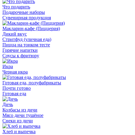
Что подарить
Подарочные наборы
Сувенирная продукция
Макларин-кафе (Пиццерия)
Дикий вкус
Стритфуд (уличная еда)
Пицца на тонком тесте
Горячие напитки
Соусы к фритюру
Икра
Черная икра
Готовая еда, полуфабрикаты
Почти готово
Готовая еда
Дичь
Колбасы из дичи
Мясо дичи тушёное
Снеки из дичи
Хлеб и выпечка