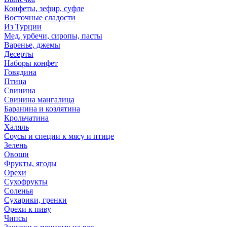
Конфеты, зефир, суфле
Восточные сладости
Из Турции
Мед, урбечи, сиропы, пасты
Варенье, джемы
Десерты
Наборы конфет
Говядина
Птица
Свинина
Свинина мангалица
Баранина и козлятина
Крольчатина
Халяль
Соусы и специи к мясу и птице
Зелень
Овощи
Фрукты, ягоды
Орехи
Сухофрукты
Соленья
Сухарики, гренки
Орехи к пиву
Чипсы