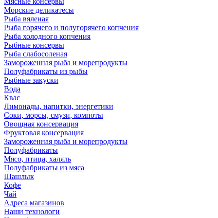
Мясные консервы
Морские деликатесы
Рыба вяленая
Рыба горячего и полугорячего копчения
Рыба холодного копчения
Рыбные консервы
Рыба слабосоленая
Замороженная рыба и морепродукты
Полуфабрикаты из рыбы
Рыбные закуски
Вода
Квас
Лимонады, напитки, энергетики
Соки, морсы, смузи, компоты
Овощная консервация
Фруктовая консервация
Замороженная рыба и морепродукты
Полуфабрикаты
Мясо, птица, халяль
Полуфабрикаты из мяса
Шашлык
Кофе
Чай
Адреса магазинов
Наши технологи