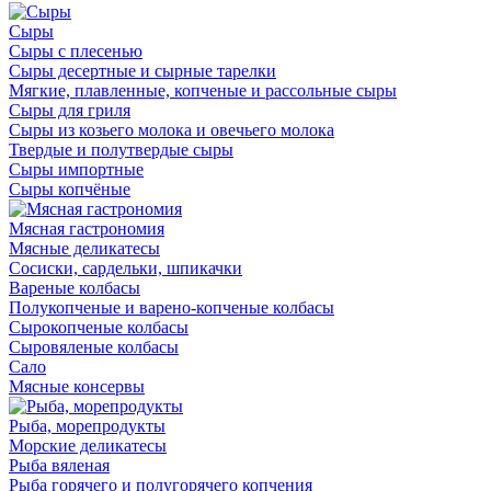
Сыры
Сыры с плесенью
Сыры десертные и сырные тарелки
Мягкие, плавленные, копченые и рассольные сыры
Сыры для гриля
Сыры из козьего молока и овечьего молока
Твердые и полутвердые сыры
Сыры импортные
Сыры копчёные
Мясная гастрономия
Мясные деликатесы
Сосиски, сардельки, шпикачки
Вареные колбасы
Полукопченые и варено-копченые колбасы
Сырокопченые колбасы
Сыровяленые колбасы
Сало
Мясные консервы
Рыба, морепродукты
Морские деликатесы
Рыба вяленая
Рыба горячего и полугорячего копчения