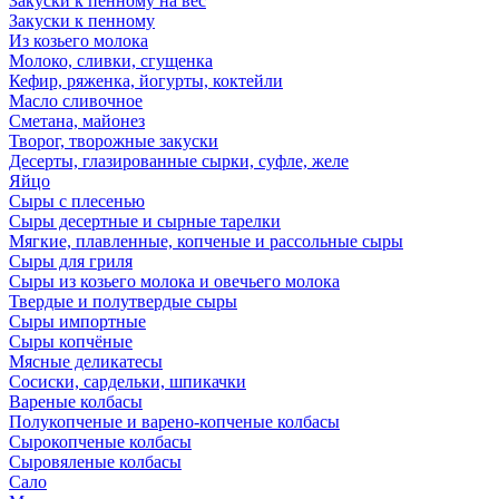
Закуски к пенному на вес
Закуски к пенному
Из козьего молока
Молоко, сливки, сгущенка
Кефир, ряженка, йогурты, коктейли
Масло сливочное
Сметана, майонез
Творог, творожные закуски
Десерты, глазированные сырки, суфле, желе
Яйцо
Сыры с плесенью
Сыры десертные и сырные тарелки
Мягкие, плавленные, копченые и рассольные сыры
Сыры для гриля
Сыры из козьего молока и овечьего молока
Твердые и полутвердые сыры
Сыры импортные
Сыры копчёные
Мясные деликатесы
Сосиски, сардельки, шпикачки
Вареные колбасы
Полукопченые и варено-копченые колбасы
Сырокопченые колбасы
Сыровяленые колбасы
Сало