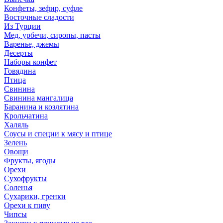
Конфеты, зефир, суфле
Восточные сладости
Из Турции
Мед, урбечи, сиропы, пасты
Варенье, джемы
Десерты
Наборы конфет
Говядина
Птица
Свинина
Свинина мангалица
Баранина и козлятина
Крольчатина
Халяль
Соусы и специи к мясу и птице
Зелень
Овощи
Фрукты, ягоды
Орехи
Сухофрукты
Соленья
Сухарики, гренки
Орехи к пиву
Чипсы