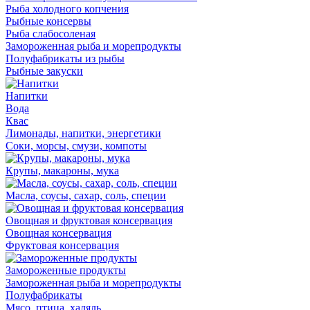
Рыба холодного копчения
Рыбные консервы
Рыба слабосоленая
Замороженная рыба и морепродукты
Полуфабрикаты из рыбы
Рыбные закуски
Напитки
Вода
Квас
Лимонады, напитки, энергетики
Соки, морсы, смузи, компоты
Крупы, макароны, мука
Масла, соусы, сахар, соль, специи
Овощная и фруктовая консервация
Овощная консервация
Фруктовая консервация
Замороженные продукты
Замороженная рыба и морепродукты
Полуфабрикаты
Мясо, птица, халяль