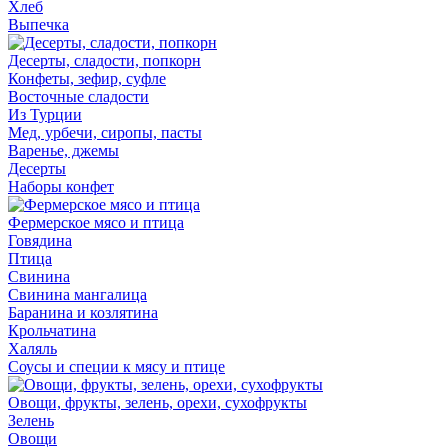
Хлеб
Выпечка
Десерты, сладости, попкорн
Конфеты, зефир, суфле
Восточные сладости
Из Турции
Мед, урбечи, сиропы, пасты
Варенье, джемы
Десерты
Наборы конфет
Фермерское мясо и птица
Говядина
Птица
Свинина
Свинина мангалица
Баранина и козлятина
Крольчатина
Халяль
Соусы и специи к мясу и птице
Овощи, фрукты, зелень, орехи, сухофрукты
Зелень
Овощи