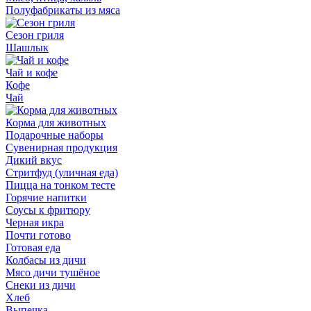
Полуфабрикаты из мяса
Сезон гриля
Шашлык
Чай и кофе
Кофе
Чай
Корма для животных
Подарочные наборы
Сувенирная продукция
Дикий вкус
Стритфуд (уличная еда)
Пицца на тонком тесте
Горячие напитки
Соусы к фритюру
Черная икра
Почти готово
Готовая еда
Колбасы из дичи
Мясо дичи тушёное
Снеки из дичи
Хлеб
Выпечка