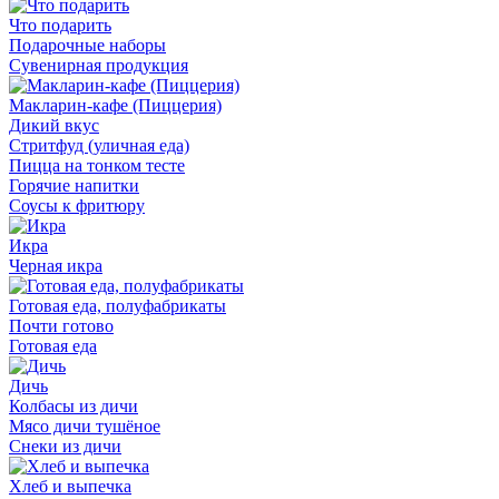
Что подарить
Подарочные наборы
Сувенирная продукция
Макларин-кафе (Пиццерия)
Дикий вкус
Стритфуд (уличная еда)
Пицца на тонком тесте
Горячие напитки
Соусы к фритюру
Икра
Черная икра
Готовая еда, полуфабрикаты
Почти готово
Готовая еда
Дичь
Колбасы из дичи
Мясо дичи тушёное
Снеки из дичи
Хлеб и выпечка