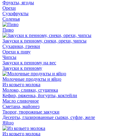
Фрукты, ягоды
Орехи
Сухофрукты
Соленья
Пиво
Закуски к пенному, снеки, орехи, чипсы
Сухарики, гренки
Орехи к пиву
Чипсы
Закуски к пенному на вес
Закуски к пенному
Молочные продукты и яйцо
Из козьего молока
Молоко, сливки, сгущенка
Кефир, ряженка, йогурты, коктейли
Масло сливочное
Сметана, майонез
Творог, творожные закуски
Десерты, глазированные сырки, суфле, желе
Яйцо
Из козьего молока