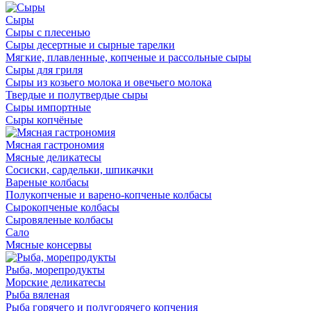
Сыры
Сыры с плесенью
Сыры десертные и сырные тарелки
Мягкие, плавленные, копченые и рассольные сыры
Сыры для гриля
Сыры из козьего молока и овечьего молока
Твердые и полутвердые сыры
Сыры импортные
Сыры копчёные
Мясная гастрономия
Мясные деликатесы
Сосиски, сардельки, шпикачки
Вареные колбасы
Полукопченые и варено-копченые колбасы
Сырокопченые колбасы
Сыровяленые колбасы
Сало
Мясные консервы
Рыба, морепродукты
Морские деликатесы
Рыба вяленая
Рыба горячего и полугорячего копчения