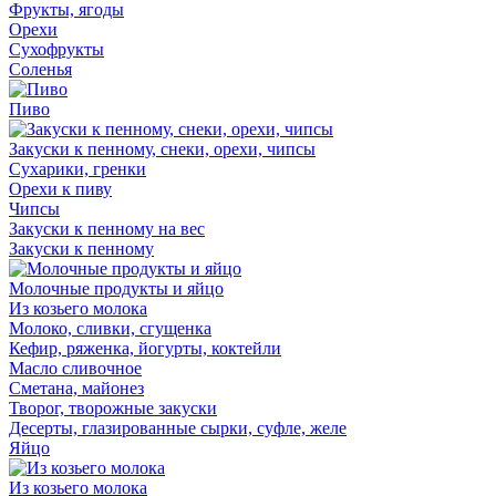
Фрукты, ягоды
Орехи
Сухофрукты
Соленья
Пиво
Закуски к пенному, снеки, орехи, чипсы
Сухарики, гренки
Орехи к пиву
Чипсы
Закуски к пенному на вес
Закуски к пенному
Молочные продукты и яйцо
Из козьего молока
Молоко, сливки, сгущенка
Кефир, ряженка, йогурты, коктейли
Масло сливочное
Сметана, майонез
Творог, творожные закуски
Десерты, глазированные сырки, суфле, желе
Яйцо
Из козьего молока