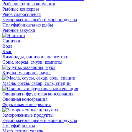
Рыба холодного копчения
Рыбные консервы
Рыба слабосоленая
Замороженная рыба и морепродукты
Полуфабрикаты из рыбы
Рыбные закуски
Напитки
Вода
Квас
Лимонады, напитки, энергетики
Соки, морсы, смузи, компоты
Крупы, макароны, мука
Масла, соусы, сахар, соль, специи
Овощная и фруктовая консервация
Овощная консервация
Фруктовая консервация
Замороженные продукты
Замороженная рыба и морепродукты
Полуфабрикаты
Мясо, птица, халяль