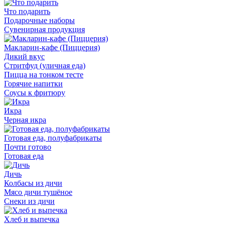
Что подарить
Подарочные наборы
Сувенирная продукция
Макларин-кафе (Пиццерия)
Дикий вкус
Стритфуд (уличная еда)
Пицца на тонком тесте
Горячие напитки
Соусы к фритюру
Икра
Черная икра
Готовая еда, полуфабрикаты
Почти готово
Готовая еда
Дичь
Колбасы из дичи
Мясо дичи тушёное
Снеки из дичи
Хлеб и выпечка