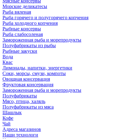
Мясные консервы
Морские деликатесы
Рыба вяленая
Рыба горячего и полугорячего копчения
Рыба холодного копчения
Рыбные консервы
Рыба слабосоленая
Замороженная рыба и морепродукты
Полуфабрикаты из рыбы
Рыбные закуски
Вода
Квас
Лимонады, напитки, энергетики
Соки, морсы, смузи, компоты
Овощная консервация
Фруктовая консервация
Замороженная рыба и морепродукты
Полуфабрикаты
Мясо, птица, халяль
Полуфабрикаты из мяса
Шашлык
Кофе
Чай
Адреса магазинов
Наши технологи