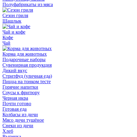
Полуфабрикаты из мяса
Сезон гриля
Шашлык
Чай и кофе
Кофе
Чай
Корма для животных
Подарочные наборы
Сувенирная продукция
Дикий вкус
Стритфуд (уличная еда)
Пицца на тонком тесте
Горячие напитки
Соусы к фритюру
Черная икра
Почти готово
Готовая еда
Колбасы из дичи
Мясо дичи тушёное
Снеки из дичи
Хлеб
Выпечка