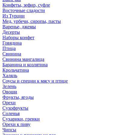
Конфеты, зефир, суфле
Восточные сладости
Из Турции
Мед, урбечи, сиропы, пасты
Варенье, джемы
Десерты
Наборы конфет
Говядина
Птица
Свинина
Свинина мангалица
Баранина и козлятина
Крольчатина
Халяль
Соусы и специи к мясу и птице
Зелень
Овощи
Фрукты, ягоды
Орехи
Сухофрукты
Соленья
Сухарики, гренки
Орехи к пиву
Чипсы