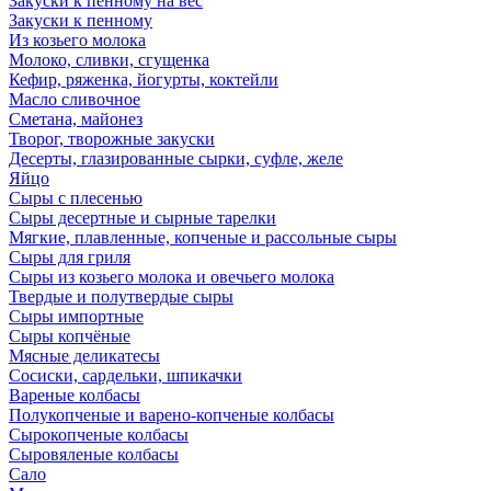
Закуски к пенному на вес
Закуски к пенному
Из козьего молока
Молоко, сливки, сгущенка
Кефир, ряженка, йогурты, коктейли
Масло сливочное
Сметана, майонез
Творог, творожные закуски
Десерты, глазированные сырки, суфле, желе
Яйцо
Сыры с плесенью
Сыры десертные и сырные тарелки
Мягкие, плавленные, копченые и рассольные сыры
Сыры для гриля
Сыры из козьего молока и овечьего молока
Твердые и полутвердые сыры
Сыры импортные
Сыры копчёные
Мясные деликатесы
Сосиски, сардельки, шпикачки
Вареные колбасы
Полукопченые и варено-копченые колбасы
Сырокопченые колбасы
Сыровяленые колбасы
Сало