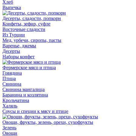
Хлеб
Выпечка
Десерты, сладости, попкорн
Конфеты, зефир, суфле
Восточные сладости
Из Турции
Мед, урбечи, сиропы, пасты
Варенье, джемы
Десерты
Наборы конфет
Фермерское мясо и птица
Говядина
Птица
Свинина
Свинина мангалица
Баранина и козлятина
Крольчатина
Халяль
Соусы и специи к мясу и птице
Овощи, фрукты, зелень, орехи, сухофрукты
Зелень
Овощи