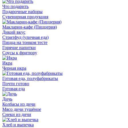
Что подарить
Подарочные наборы
Сувенирная продукция
Макларин-кафе (Пиццерия)
Дикий вкус
Стритфуд (уличная еда)
Пицца на тонком тесте
Горячие напитки
Соусы к фритюру
Икра
Черная икра
Готовая еда, полуфабрикаты
Почти готово
Готовая еда
Дичь
Колбасы из дичи
Мясо дичи тушёное
Снеки из дичи
Хлеб и выпечка