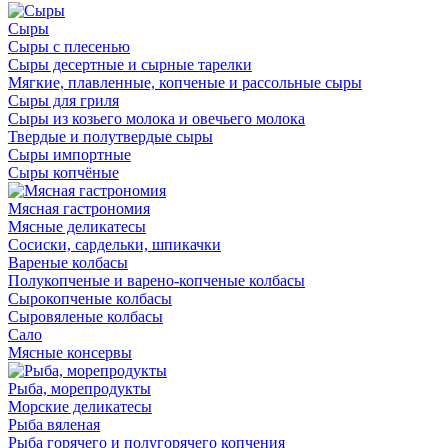
Сыры
Сыры с плесенью
Сыры десертные и сырные тарелки
Мягкие, плавленные, копченые и рассольные сыры
Сыры для гриля
Сыры из козьего молока и овечьего молока
Твердые и полутвердые сыры
Сыры импортные
Сыры копчёные
Мясная гастрономия
Мясные деликатесы
Сосиски, сардельки, шпикачки
Вареные колбасы
Полукопченые и варено-копченые колбасы
Сырокопченые колбасы
Сыровяленые колбасы
Сало
Мясные консервы
Рыба, морепродукты
Морские деликатесы
Рыба вяленая
Рыба горячего и полугорячего копчения