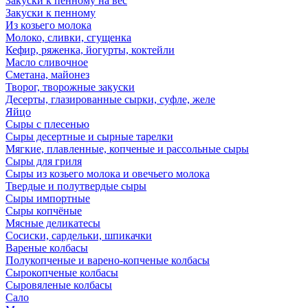
Закуски к пенному на вес
Закуски к пенному
Из козьего молока
Молоко, сливки, сгущенка
Кефир, ряженка, йогурты, коктейли
Масло сливочное
Сметана, майонез
Творог, творожные закуски
Десерты, глазированные сырки, суфле, желе
Яйцо
Сыры с плесенью
Сыры десертные и сырные тарелки
Мягкие, плавленные, копченые и рассольные сыры
Сыры для гриля
Сыры из козьего молока и овечьего молока
Твердые и полутвердые сыры
Сыры импортные
Сыры копчёные
Мясные деликатесы
Сосиски, сардельки, шпикачки
Вареные колбасы
Полукопченые и варено-копченые колбасы
Сырокопченые колбасы
Сыровяленые колбасы
Сало