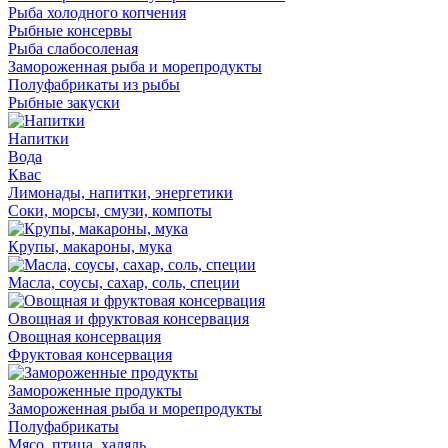
Рыба холодного копчения
Рыбные консервы
Рыба слабосоленая
Замороженная рыба и морепродукты
Полуфабрикаты из рыбы
Рыбные закуски
Напитки
Вода
Квас
Лимонады, напитки, энергетики
Соки, морсы, смузи, компоты
Крупы, макароны, мука
Масла, соусы, сахар, соль, специи
Овощная и фруктовая консервация
Овощная консервация
Фруктовая консервация
Замороженные продукты
Замороженная рыба и морепродукты
Полуфабрикаты
Мясо, птица, халяль