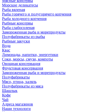
Мясные консервы
Морские деликатесы
Рыба вяленая
Рыба горячего и полугорячего копчения
Рыба холодного копчения
Рыбные консервы
Рыба слабосоленая
Замороженная рыба и морепродукты
Полуфабрикаты из рыбы
Рыбные закуски
Вода
Квас
Лимонады, напитки, энергетики
Соки, морсы, смузи, компоты
Овощная консервация
Фруктовая консервация
Замороженная рыба и морепродукты
Полуфабрикаты
Мясо, птица, халяль
Полуфабрикаты из мяса
Шашлык
Кофе
Чай
Адреса магазинов
Наши технологи