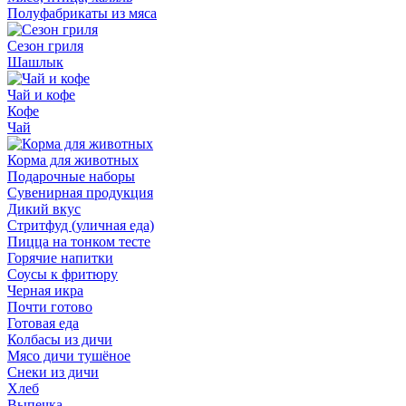
Полуфабрикаты из мяса
Сезон гриля
Шашлык
Чай и кофе
Кофе
Чай
Корма для животных
Подарочные наборы
Сувенирная продукция
Дикий вкус
Стритфуд (уличная еда)
Пицца на тонком тесте
Горячие напитки
Соусы к фритюру
Черная икра
Почти готово
Готовая еда
Колбасы из дичи
Мясо дичи тушёное
Снеки из дичи
Хлеб
Выпечка