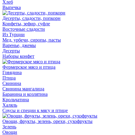
Хлеб
Выпечка
Десерты, сладости, попкорн
Конфеты, зефир, суфле
Восточные сладости
Из Турции
Мед, урбечи, сиропы, пасты
Варенье, джемы
Десерты
Наборы конфет
Фермерское мясо и птица
Говядина
Птица
Свинина
Свинина мангалица
Баранина и козлятина
Крольчатина
Халяль
Соусы и специи к мясу и птице
Овощи, фрукты, зелень, орехи, сухофрукты
Зелень
Овощи