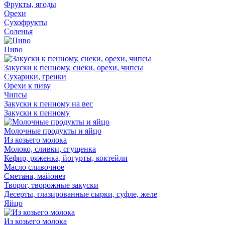
Фрукты, ягоды
Орехи
Сухофрукты
Соленья
Пиво
Закуски к пенному, снеки, орехи, чипсы
Сухарики, гренки
Орехи к пиву
Чипсы
Закуски к пенному на вес
Закуски к пенному
Молочные продукты и яйцо
Из козьего молока
Молоко, сливки, сгущенка
Кефир, ряженка, йогурты, коктейли
Масло сливочное
Сметана, майонез
Творог, творожные закуски
Десерты, глазированные сырки, суфле, желе
Яйцо
Из козьего молока