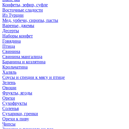
Конфеты, зефир, суфле
Восточные сладости
Из Турции
Мед, урбечи, сиропы, пасты
Варенье, джемы
Десерты
Наборы конфет
Говядина
Птица
Свинина
Свинина мангалица
Баранина и козлятина
Крольчатина
Халяль
Соусы и специи к мясу и птице
Зелень
Овощи
Фрукты, ягоды
Орехи
Сухофрукты
Соленья
Сухарики, гренки
Орехи к пиву
Чипсы