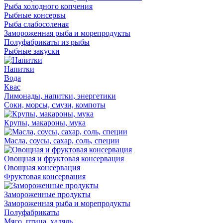
Рыба холодного копчения
Рыбные консервы
Рыба слабосоленая
Замороженная рыба и морепродукты
Полуфабрикаты из рыбы
Рыбные закуски
Напитки
Вода
Квас
Лимонады, напитки, энергетики
Соки, морсы, смузи, компоты
Крупы, макароны, мука
Масла, соусы, сахар, соль, специи
Овощная и фруктовая консервация
Овощная консервация
Фруктовая консервация
Замороженные продукты
Замороженная рыба и морепродукты
Полуфабрикаты
Мясо, птица, халяль