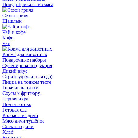
Полуфабрикаты из мяса
Сезон гриля
Шашлык
Чай и кофе
Кофе
Чай
Корма для животных
Подарочные наборы
Сувенирная продукция
Дикий вкус
Стритфуд (уличная еда)
Пицца на тонком тесте
Горячие напитки
Соусы к фритюру
Черная икра
Почти готово
Готовая еда
Колбасы из дичи
Мясо дичи тушёное
Снеки из дичи
Хлеб
Выпечка