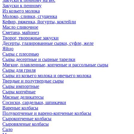
Закуски к пенному на вес
Закуски к пенному
Из козьего молока
Молоко, сливки, сгущенка
Кефир, ряженка, йогурты, коктейли
Масло сливочное
Сметана, майонез
Творог, творожные закуски
Десерты, глазированные сырки, суфле, желе
Яйцо
Сыры с плесенью
Сыры десертные и сырные тарелки
Мягкие, плавленные, копченые и рассольные сыры
Сыры для гриля
Сыры из козьего молока и овечьего молока
Твердые и полутвердые сыры
Сыры импортные
Сыры копчёные
Мясные деликатесы
Сосиски, сардельки, шпикачки
Вареные колбасы
Полукопченые и варено-копченые колбасы
Сырокопченые колбасы
Сыровяленые колбасы
Сало