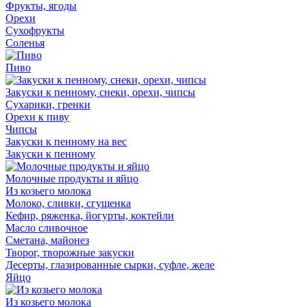
Фрукты, ягоды
Орехи
Сухофрукты
Соленья
Пиво
Закуски к пенному, снеки, орехи, чипсы
Сухарики, гренки
Орехи к пиву
Чипсы
Закуски к пенному на вес
Закуски к пенному
Молочные продукты и яйцо
Из козьего молока
Молоко, сливки, сгущенка
Кефир, ряженка, йогурты, коктейли
Масло сливочное
Сметана, майонез
Творог, творожные закуски
Десерты, глазированные сырки, суфле, желе
Яйцо
Из козьего молока