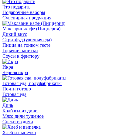
Что подарить
Подарочные наборы
Сувенирная продукция
Макларин-кафе (Пиццерия)
Дикий вкус
Стритфуд (уличная еда)
Пицца на тонком тесте
Горячие напитки
Соусы к фритюру
Икра
Черная икра
Готовая еда, полуфабрикаты
Почти готово
Готовая еда
Дичь
Колбасы из дичи
Мясо дичи тушёное
Снеки из дичи
Хлеб и выпечка