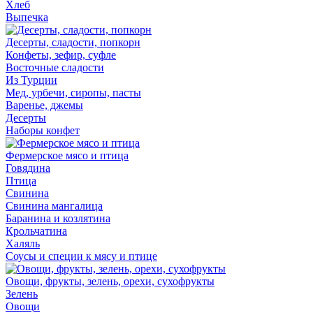
Хлеб
Выпечка
Десерты, сладости, попкорн
Конфеты, зефир, суфле
Восточные сладости
Из Турции
Мед, урбечи, сиропы, пасты
Варенье, джемы
Десерты
Наборы конфет
Фермерское мясо и птица
Говядина
Птица
Свинина
Свинина мангалица
Баранина и козлятина
Крольчатина
Халяль
Соусы и специи к мясу и птице
Овощи, фрукты, зелень, орехи, сухофрукты
Зелень
Овощи