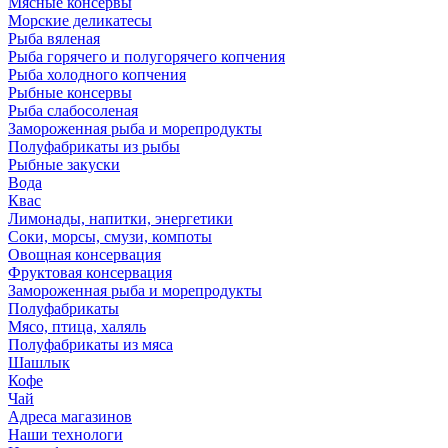
Мясные консервы
Морские деликатесы
Рыба вяленая
Рыба горячего и полугорячего копчения
Рыба холодного копчения
Рыбные консервы
Рыба слабосоленая
Замороженная рыба и морепродукты
Полуфабрикаты из рыбы
Рыбные закуски
Вода
Квас
Лимонады, напитки, энергетики
Соки, морсы, смузи, компоты
Овощная консервация
Фруктовая консервация
Замороженная рыба и морепродукты
Полуфабрикаты
Мясо, птица, халяль
Полуфабрикаты из мяса
Шашлык
Кофе
Чай
Адреса магазинов
Наши технологи