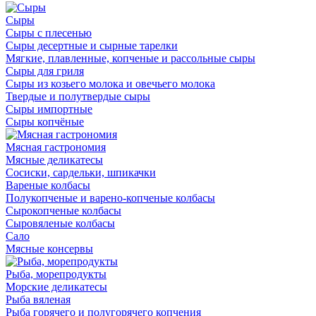
Сыры
Сыры с плесенью
Сыры десертные и сырные тарелки
Мягкие, плавленные, копченые и рассольные сыры
Сыры для гриля
Сыры из козьего молока и овечьего молока
Твердые и полутвердые сыры
Сыры импортные
Сыры копчёные
Мясная гастрономия
Мясные деликатесы
Сосиски, сардельки, шпикачки
Вареные колбасы
Полукопченые и варено-копченые колбасы
Сырокопченые колбасы
Сыровяленые колбасы
Сало
Мясные консервы
Рыба, морепродукты
Морские деликатесы
Рыба вяленая
Рыба горячего и полугорячего копчения