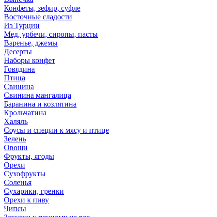
Конфеты, зефир, суфле
Восточные сладости
Из Турции
Мед, урбечи, сиропы, пасты
Варенье, джемы
Десерты
Наборы конфет
Говядина
Птица
Свинина
Свинина мангалица
Баранина и козлятина
Крольчатина
Халяль
Соусы и специи к мясу и птице
Зелень
Овощи
Фрукты, ягоды
Орехи
Сухофрукты
Соленья
Сухарики, гренки
Орехи к пиву
Чипсы