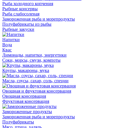
Рыба холодного копчения
Рыбные консервы
Рыба слабосоленая
Замороженная рыба и морепродукты
Полуфабрикаты из рыбы
Рыбные закуски
Напитки
Вода
Квас
Лимонады, напитки, энергетики
Соки, морсы, смузи, компоты
Крупы, макароны, мука
Масла, соусы, сахар, соль, специи
Овощная и фруктовая консервация
Овощная консервация
Фруктовая консервация
Замороженные продукты
Замороженная рыба и морепродукты
Полуфабрикаты
Мясо, птица, халяль