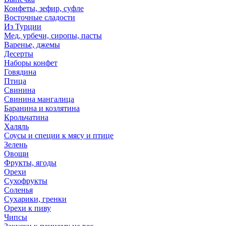
Конфеты, зефир, суфле
Восточные сладости
Из Турции
Мед, урбечи, сиропы, пасты
Варенье, джемы
Десерты
Наборы конфет
Говядина
Птица
Свинина
Свинина мангалица
Баранина и козлятина
Крольчатина
Халяль
Соусы и специи к мясу и птице
Зелень
Овощи
Фрукты, ягоды
Орехи
Сухофрукты
Соленья
Сухарики, гренки
Орехи к пиву
Чипсы