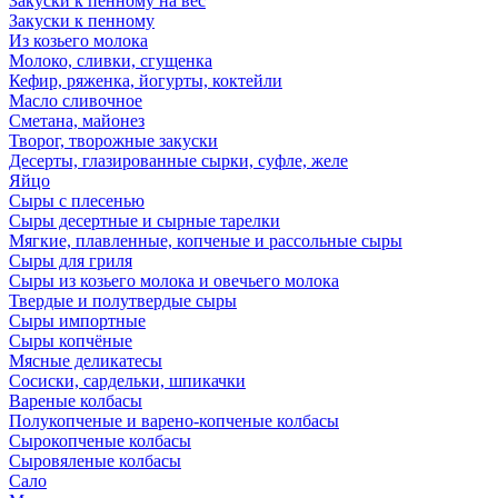
Закуски к пенному на вес
Закуски к пенному
Из козьего молока
Молоко, сливки, сгущенка
Кефир, ряженка, йогурты, коктейли
Масло сливочное
Сметана, майонез
Творог, творожные закуски
Десерты, глазированные сырки, суфле, желе
Яйцо
Сыры с плесенью
Сыры десертные и сырные тарелки
Мягкие, плавленные, копченые и рассольные сыры
Сыры для гриля
Сыры из козьего молока и овечьего молока
Твердые и полутвердые сыры
Сыры импортные
Сыры копчёные
Мясные деликатесы
Сосиски, сардельки, шпикачки
Вареные колбасы
Полукопченые и варено-копченые колбасы
Сырокопченые колбасы
Сыровяленые колбасы
Сало