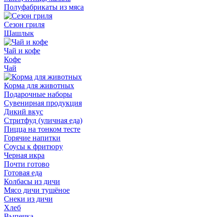
Полуфабрикаты из мяса
Сезон гриля
Шашлык
Чай и кофе
Кофе
Чай
Корма для животных
Подарочные наборы
Сувенирная продукция
Дикий вкус
Стритфуд (уличная еда)
Пицца на тонком тесте
Горячие напитки
Соусы к фритюру
Черная икра
Почти готово
Готовая еда
Колбасы из дичи
Мясо дичи тушёное
Снеки из дичи
Хлеб
Выпечка