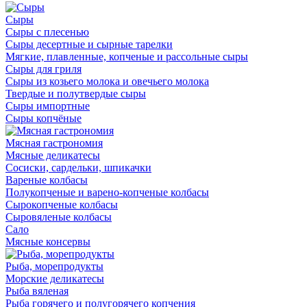
Сыры
Сыры с плесенью
Сыры десертные и сырные тарелки
Мягкие, плавленные, копченые и рассольные сыры
Сыры для гриля
Сыры из козьего молока и овечьего молока
Твердые и полутвердые сыры
Сыры импортные
Сыры копчёные
Мясная гастрономия
Мясные деликатесы
Сосиски, сардельки, шпикачки
Вареные колбасы
Полукопченые и варено-копченые колбасы
Сырокопченые колбасы
Сыровяленые колбасы
Сало
Мясные консервы
Рыба, морепродукты
Морские деликатесы
Рыба вяленая
Рыба горячего и полугорячего копчения