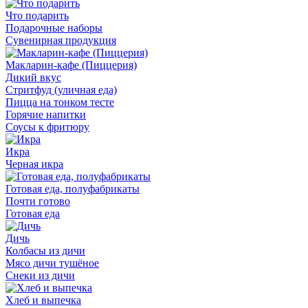
Что подарить
Подарочные наборы
Сувенирная продукция
Макларин-кафе (Пиццерия)
Дикий вкус
Стритфуд (уличная еда)
Пицца на тонком тесте
Горячие напитки
Соусы к фритюру
Икра
Черная икра
Готовая еда, полуфабрикаты
Почти готово
Готовая еда
Дичь
Колбасы из дичи
Мясо дичи тушёное
Снеки из дичи
Хлеб и выпечка