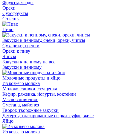
Фрукты, ягоды
Орехи
Сухофрукты
Соленья
Пиво
Закуски к пенному, снеки, орехи, чипсы
Сухарики, гренки
Орехи к пиву
Чипсы
Закуски к пенному на вес
Закуски к пенному
Молочные продукты и яйцо
Из козьего молока
Молоко, сливки, сгущенка
Кефир, ряженка, йогурты, коктейли
Масло сливочное
Сметана, майонез
Творог, творожные закуски
Десерты, глазированные сырки, суфле, желе
Яйцо
Из козьего молока