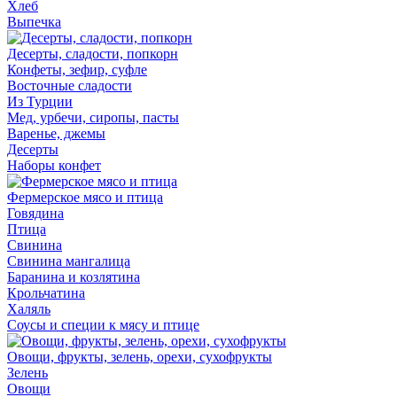
Хлеб
Выпечка
Десерты, сладости, попкорн
Конфеты, зефир, суфле
Восточные сладости
Из Турции
Мед, урбечи, сиропы, пасты
Варенье, джемы
Десерты
Наборы конфет
Фермерское мясо и птица
Говядина
Птица
Свинина
Свинина мангалица
Баранина и козлятина
Крольчатина
Халяль
Соусы и специи к мясу и птице
Овощи, фрукты, зелень, орехи, сухофрукты
Зелень
Овощи