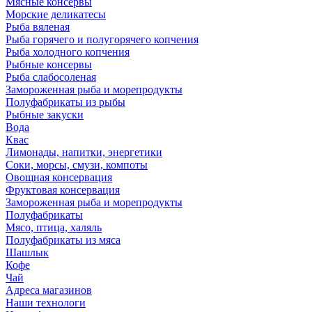
Мясные консервы
Морские деликатесы
Рыба вяленая
Рыба горячего и полугорячего копчения
Рыба холодного копчения
Рыбные консервы
Рыба слабосоленая
Замороженная рыба и морепродукты
Полуфабрикаты из рыбы
Рыбные закуски
Вода
Квас
Лимонады, напитки, энергетики
Соки, морсы, смузи, компоты
Овощная консервация
Фруктовая консервация
Замороженная рыба и морепродукты
Полуфабрикаты
Мясо, птица, халяль
Полуфабрикаты из мяса
Шашлык
Кофе
Чай
Адреса магазинов
Наши технологи