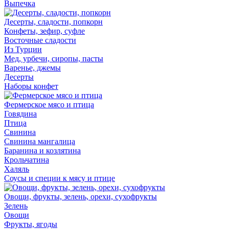
Выпечка
Десерты, сладости, попкорн
Конфеты, зефир, суфле
Восточные сладости
Из Турции
Мед, урбечи, сиропы, пасты
Варенье, джемы
Десерты
Наборы конфет
Фермерское мясо и птица
Говядина
Птица
Свинина
Свинина мангалица
Баранина и козлятина
Крольчатина
Халяль
Соусы и специи к мясу и птице
Овощи, фрукты, зелень, орехи, сухофрукты
Зелень
Овощи
Фрукты, ягоды