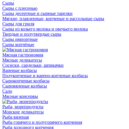
Сыры
Сыры с плесенью
Сыры десертные и сырные тарелки
Мягкие, плавленные, копченые и рассольные сыры
Сыры для гриля
Сыры из козьего молока и овечьего молока
Твердые и полутвердые сыры
Сыры импортные
Сыры копчёные
Мясная гастрономия
Мясные деликатесы
Сосиски, сардельки, шпикачки
Вареные колбасы
Полукопченые и варено-копченые колбасы
Сырокопченые колбасы
Сыровяленые колбасы
Сало
Мясные консервы
Рыба, морепродукты
Морские деликатесы
Рыба вяленая
Рыба горячего и полугорячего копчения
Рыба холодного копчения