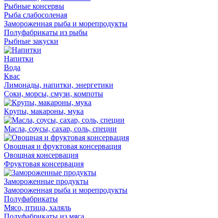
Рыбные консервы
Рыба слабосоленая
Замороженная рыба и морепродукты
Полуфабрикаты из рыбы
Рыбные закуски
Напитки
Вода
Квас
Лимонады, напитки, энергетики
Соки, морсы, смузи, компоты
Крупы, макароны, мука
Масла, соусы, сахар, соль, специи
Овощная и фруктовая консервация
Овощная консервация
Фруктовая консервация
Замороженные продукты
Замороженная рыба и морепродукты
Полуфабрикаты
Мясо, птица, халяль
Полуфабрикаты из мяса