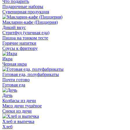
Что подарить
Подарочные наборы
Сувенирная продукция
Макларин-кафе (Пиццерия)
Дикий вкус
Стритфуд (уличная еда)
Пицца на тонком тесте
Горячие напитки
Соусы к фритюру
Икра
Черная икра
Готовая еда, полуфабрикаты
Почти готово
Готовая еда
Дичь
Колбасы из дичи
Мясо дичи тушёное
Снеки из дичи
Хлеб и выпечка
Хлеб