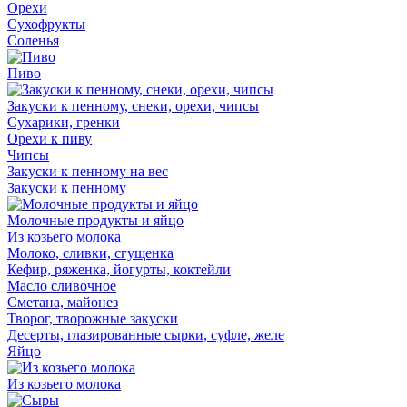
Орехи
Сухофрукты
Соленья
Пиво
Закуски к пенному, снеки, орехи, чипсы
Сухарики, гренки
Орехи к пиву
Чипсы
Закуски к пенному на вес
Закуски к пенному
Молочные продукты и яйцо
Из козьего молока
Молоко, сливки, сгущенка
Кефир, ряженка, йогурты, коктейли
Масло сливочное
Сметана, майонез
Творог, творожные закуски
Десерты, глазированные сырки, суфле, желе
Яйцо
Из козьего молока