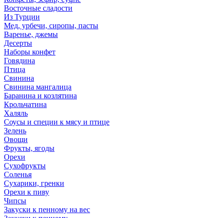
Восточные сладости
Из Турции
Мед, урбечи, сиропы, пасты
Варенье, джемы
Десерты
Наборы конфет
Говядина
Птица
Свинина
Свинина мангалица
Баранина и козлятина
Крольчатина
Халяль
Соусы и специи к мясу и птице
Зелень
Овощи
Фрукты, ягоды
Орехи
Сухофрукты
Соленья
Сухарики, гренки
Орехи к пиву
Чипсы
Закуски к пенному на вес