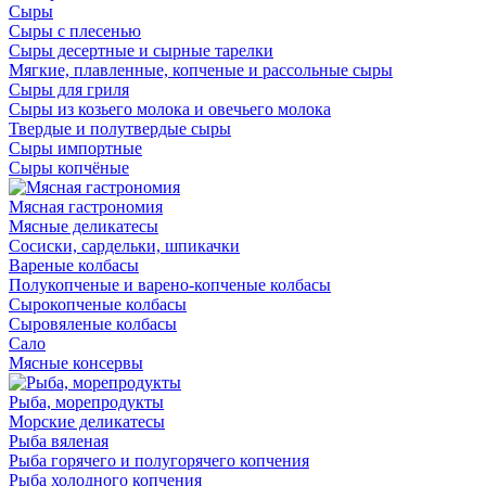
Сыры
Сыры с плесенью
Сыры десертные и сырные тарелки
Мягкие, плавленные, копченые и рассольные сыры
Сыры для гриля
Сыры из козьего молока и овечьего молока
Твердые и полутвердые сыры
Сыры импортные
Сыры копчёные
Мясная гастрономия
Мясные деликатесы
Сосиски, сардельки, шпикачки
Вареные колбасы
Полукопченые и варено-копченые колбасы
Сырокопченые колбасы
Сыровяленые колбасы
Сало
Мясные консервы
Рыба, морепродукты
Морские деликатесы
Рыба вяленая
Рыба горячего и полугорячего копчения
Рыба холодного копчения