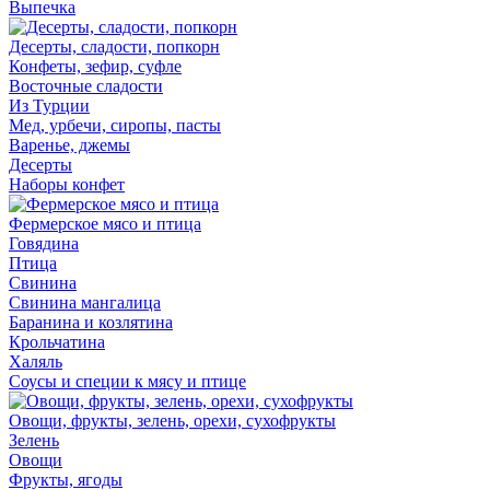
Выпечка
Десерты, сладости, попкорн
Конфеты, зефир, суфле
Восточные сладости
Из Турции
Мед, урбечи, сиропы, пасты
Варенье, джемы
Десерты
Наборы конфет
Фермерское мясо и птица
Говядина
Птица
Свинина
Свинина мангалица
Баранина и козлятина
Крольчатина
Халяль
Соусы и специи к мясу и птице
Овощи, фрукты, зелень, орехи, сухофрукты
Зелень
Овощи
Фрукты, ягоды