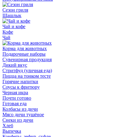
Сезон гриля
Шашлык
Чай и кофе
Кофе
Чай
Корма для животных
Подарочные наборы
Сувенирная продукция
Дикий вкус
Стритфуд (уличная еда)
Пицца на тонком тесте
Горячие напитки
Соусы к фритюру
Черная икра
Почти готово
Готовая еда
Колбасы из дичи
Мясо дичи тушёное
Снеки из дичи
Хлеб
Выпечка
Конфеты, зефир, суфле