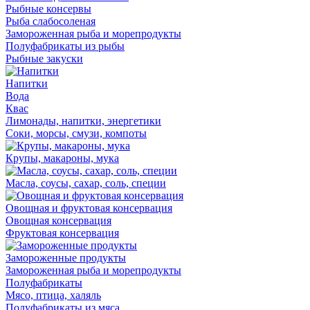
Рыбные консервы
Рыба слабосоленая
Замороженная рыба и морепродукты
Полуфабрикаты из рыбы
Рыбные закуски
Напитки
Вода
Квас
Лимонады, напитки, энергетики
Соки, морсы, смузи, компоты
Крупы, макароны, мука
Масла, соусы, сахар, соль, специи
Овощная и фруктовая консервация
Овощная консервация
Фруктовая консервация
Замороженные продукты
Замороженная рыба и морепродукты
Полуфабрикаты
Мясо, птица, халяль
Полуфабрикаты из мяса