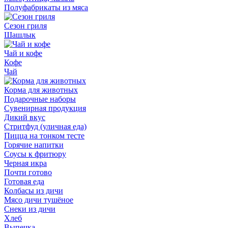
Полуфабрикаты из мяса
Сезон гриля
Шашлык
Чай и кофе
Кофе
Чай
Корма для животных
Подарочные наборы
Сувенирная продукция
Дикий вкус
Стритфуд (уличная еда)
Пицца на тонком тесте
Горячие напитки
Соусы к фритюру
Черная икра
Почти готово
Готовая еда
Колбасы из дичи
Мясо дичи тушёное
Снеки из дичи
Хлеб
Выпечка