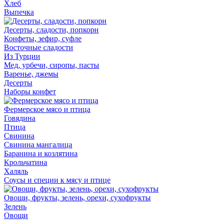
Хлеб
Выпечка
Десерты, сладости, попкорн
Конфеты, зефир, суфле
Восточные сладости
Из Турции
Мед, урбечи, сиропы, пасты
Варенье, джемы
Десерты
Наборы конфет
Фермерское мясо и птица
Говядина
Птица
Свинина
Свинина мангалица
Баранина и козлятина
Крольчатина
Халяль
Соусы и специи к мясу и птице
Овощи, фрукты, зелень, орехи, сухофрукты
Зелень
Овощи