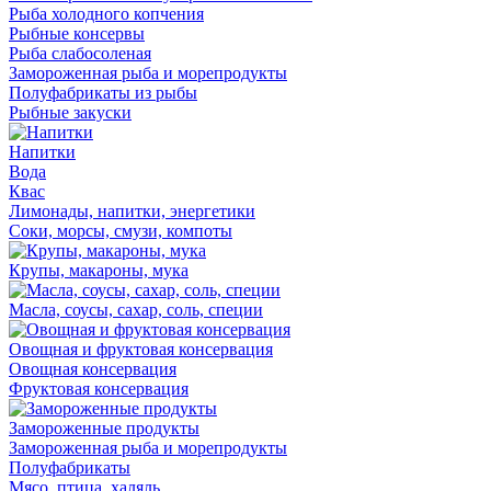
Рыба холодного копчения
Рыбные консервы
Рыба слабосоленая
Замороженная рыба и морепродукты
Полуфабрикаты из рыбы
Рыбные закуски
Напитки
Вода
Квас
Лимонады, напитки, энергетики
Соки, морсы, смузи, компоты
Крупы, макароны, мука
Масла, соусы, сахар, соль, специи
Овощная и фруктовая консервация
Овощная консервация
Фруктовая консервация
Замороженные продукты
Замороженная рыба и морепродукты
Полуфабрикаты
Мясо, птица, халяль