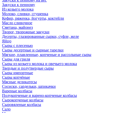
Закуски к пенному на вес
Закуски к пенному
Из козьего молока
Молоко, сливки, сгущенка
Кефир, ряженка, йогурты, коктейли
Масло сливочное
Сметана, майонез
Творог, творожные закуски
Десерты, глазированные сырки, суфле, желе
Яйцо
Сыры с плесенью
Сыры десертные и сырные тарелки
Мягкие, плавленные, копченые и рассольные сыры
Сыры для гриля
Сыры из козьего молока и овечьего молока
Твердые и полутвердые сыры
Сыры импортные
Сыры копчёные
Мясные деликатесы
Сосиски, сардельки, шпикачки
Вареные колбасы
Полукопченые и варено-копченые колбасы
Сырокопченые колбасы
Сыровяленые колбасы
Сало