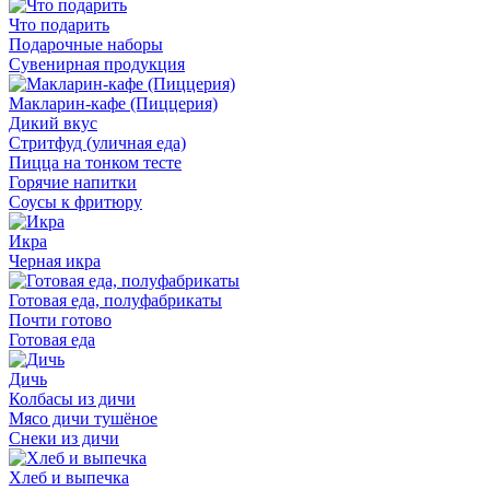
Что подарить
Подарочные наборы
Сувенирная продукция
Макларин-кафе (Пиццерия)
Дикий вкус
Стритфуд (уличная еда)
Пицца на тонком тесте
Горячие напитки
Соусы к фритюру
Икра
Черная икра
Готовая еда, полуфабрикаты
Почти готово
Готовая еда
Дичь
Колбасы из дичи
Мясо дичи тушёное
Снеки из дичи
Хлеб и выпечка