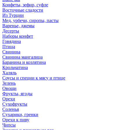
Конфеты, зефир, суфле
Восточные сладости
Из Турции
Мед, урбечи, сиропы, пасты
Варенье, джемы
Десерты
Наборы конфет
Говядина
Птица
Свинина
Свинина мангалица
Баранина и козлятина
Крольчатина
Халяль
Соусы и специи к мясу и птице
Зелень
Овощи
Фрукты, ягоды
Орехи
Сухофрукты
Соленья
Сухарики, гренки
Орехи к пиву
Чипсы