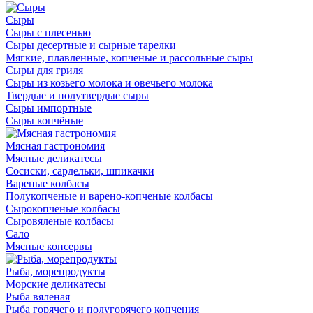
Сыры
Сыры с плесенью
Сыры десертные и сырные тарелки
Мягкие, плавленные, копченые и рассольные сыры
Сыры для гриля
Сыры из козьего молока и овечьего молока
Твердые и полутвердые сыры
Сыры импортные
Сыры копчёные
Мясная гастрономия
Мясные деликатесы
Сосиски, сардельки, шпикачки
Вареные колбасы
Полукопченые и варено-копченые колбасы
Сырокопченые колбасы
Сыровяленые колбасы
Сало
Мясные консервы
Рыба, морепродукты
Морские деликатесы
Рыба вяленая
Рыба горячего и полугорячего копчения