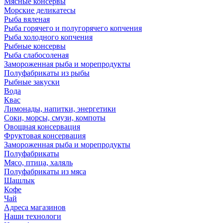
Мясные консервы
Морские деликатесы
Рыба вяленая
Рыба горячего и полугорячего копчения
Рыба холодного копчения
Рыбные консервы
Рыба слабосоленая
Замороженная рыба и морепродукты
Полуфабрикаты из рыбы
Рыбные закуски
Вода
Квас
Лимонады, напитки, энергетики
Соки, морсы, смузи, компоты
Овощная консервация
Фруктовая консервация
Замороженная рыба и морепродукты
Полуфабрикаты
Мясо, птица, халяль
Полуфабрикаты из мяса
Шашлык
Кофе
Чай
Адреса магазинов
Наши технологи