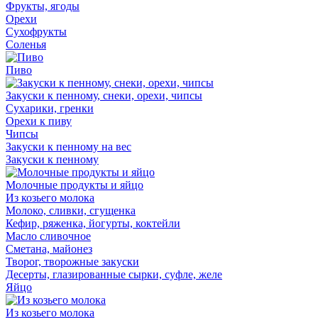
Фрукты, ягоды
Орехи
Сухофрукты
Соленья
Пиво
Закуски к пенному, снеки, орехи, чипсы
Сухарики, гренки
Орехи к пиву
Чипсы
Закуски к пенному на вес
Закуски к пенному
Молочные продукты и яйцо
Из козьего молока
Молоко, сливки, сгущенка
Кефир, ряженка, йогурты, коктейли
Масло сливочное
Сметана, майонез
Творог, творожные закуски
Десерты, глазированные сырки, суфле, желе
Яйцо
Из козьего молока