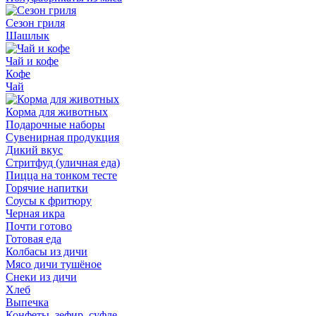
Сезон гриля
Шашлык
Чай и кофе
Кофе
Чай
Корма для животных
Подарочные наборы
Сувенирная продукция
Дикий вкус
Стритфуд (уличная еда)
Пицца на тонком тесте
Горячие напитки
Соусы к фритюру
Черная икра
Почти готово
Готовая еда
Колбасы из дичи
Мясо дичи тушёное
Снеки из дичи
Хлеб
Выпечка
Конфеты, зефир, суфле