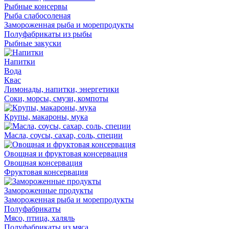
Рыбные консервы
Рыба слабосоленая
Замороженная рыба и морепродукты
Полуфабрикаты из рыбы
Рыбные закуски
Напитки
Вода
Квас
Лимонады, напитки, энергетики
Соки, морсы, смузи, компоты
Крупы, макароны, мука
Масла, соусы, сахар, соль, специи
Овощная и фруктовая консервация
Овощная консервация
Фруктовая консервация
Замороженные продукты
Замороженная рыба и морепродукты
Полуфабрикаты
Мясо, птица, халяль
Полуфабрикаты из мяса