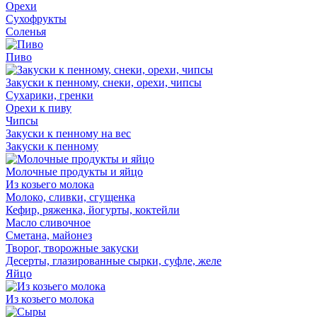
Орехи
Сухофрукты
Соленья
Пиво
Закуски к пенному, снеки, орехи, чипсы
Сухарики, гренки
Орехи к пиву
Чипсы
Закуски к пенному на вес
Закуски к пенному
Молочные продукты и яйцо
Из козьего молока
Молоко, сливки, сгущенка
Кефир, ряженка, йогурты, коктейли
Масло сливочное
Сметана, майонез
Творог, творожные закуски
Десерты, глазированные сырки, суфле, желе
Яйцо
Из козьего молока