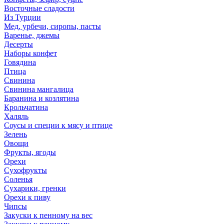
Восточные сладости
Из Турции
Мед, урбечи, сиропы, пасты
Варенье, джемы
Десерты
Наборы конфет
Говядина
Птица
Свинина
Свинина мангалица
Баранина и козлятина
Крольчатина
Халяль
Соусы и специи к мясу и птице
Зелень
Овощи
Фрукты, ягоды
Орехи
Сухофрукты
Соленья
Сухарики, гренки
Орехи к пиву
Чипсы
Закуски к пенному на вес