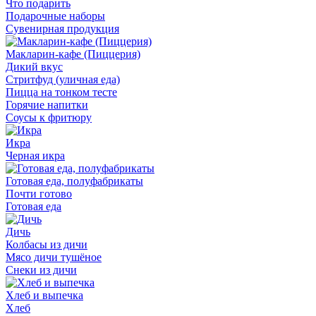
Что подарить
Подарочные наборы
Сувенирная продукция
Макларин-кафе (Пиццерия)
Дикий вкус
Стритфуд (уличная еда)
Пицца на тонком тесте
Горячие напитки
Соусы к фритюру
Икра
Черная икра
Готовая еда, полуфабрикаты
Почти готово
Готовая еда
Дичь
Колбасы из дичи
Мясо дичи тушёное
Снеки из дичи
Хлеб и выпечка
Хлеб