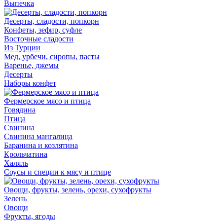
Выпечка
Десерты, сладости, попкорн
Конфеты, зефир, суфле
Восточные сладости
Из Турции
Мед, урбечи, сиропы, пасты
Варенье, джемы
Десерты
Наборы конфет
Фермерское мясо и птица
Говядина
Птица
Свинина
Свинина мангалица
Баранина и козлятина
Крольчатина
Халяль
Соусы и специи к мясу и птице
Овощи, фрукты, зелень, орехи, сухофрукты
Зелень
Овощи
Фрукты, ягоды