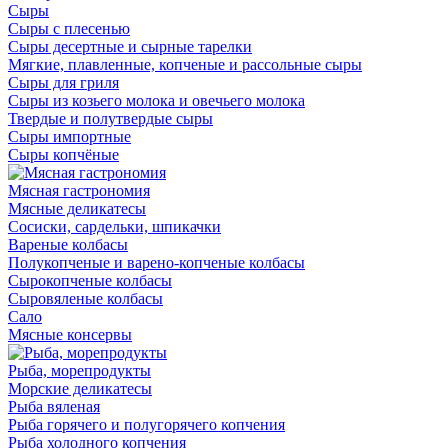
Сыры
Сыры с плесенью
Сыры десертные и сырные тарелки
Мягкие, плавленные, копченые и рассольные сыры
Сыры для гриля
Сыры из козьего молока и овечьего молока
Твердые и полутвердые сыры
Сыры импортные
Сыры копчёные
Мясная гастрономия
Мясные деликатесы
Сосиски, сардельки, шпикачки
Вареные колбасы
Полукопченые и варено-копченые колбасы
Сырокопченые колбасы
Сыровяленые колбасы
Сало
Мясные консервы
Рыба, морепродукты
Морские деликатесы
Рыба вяленая
Рыба горячего и полугорячего копчения
Рыба холодного копчения