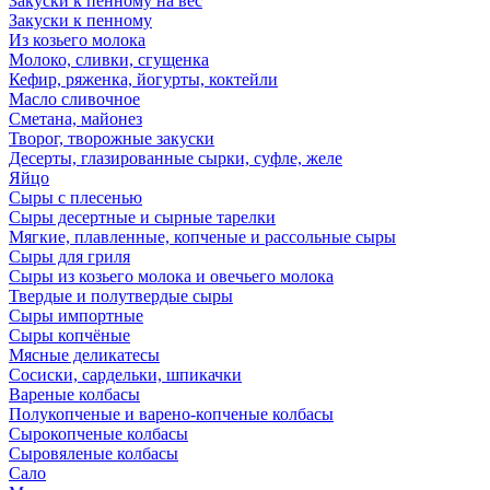
Закуски к пенному на вес
Закуски к пенному
Из козьего молока
Молоко, сливки, сгущенка
Кефир, ряженка, йогурты, коктейли
Масло сливочное
Сметана, майонез
Творог, творожные закуски
Десерты, глазированные сырки, суфле, желе
Яйцо
Сыры с плесенью
Сыры десертные и сырные тарелки
Мягкие, плавленные, копченые и рассольные сыры
Сыры для гриля
Сыры из козьего молока и овечьего молока
Твердые и полутвердые сыры
Сыры импортные
Сыры копчёные
Мясные деликатесы
Сосиски, сардельки, шпикачки
Вареные колбасы
Полукопченые и варено-копченые колбасы
Сырокопченые колбасы
Сыровяленые колбасы
Сало