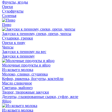
Фрукты, ягоды
Орехи
Сухофрукты
Соленья
Пиво
Закуски к пенному, снеки, орехи, чипсы
Сухарики, гренки
Орехи к пиву
Чипсы
Закуски к пенному на вес
Закуски к пенному
Молочные продукты и яйцо
Из козьего молока
Молоко, сливки, сгущенка
Кефир, ряженка, йогурты, коктейли
Масло сливочное
Сметана, майонез
Творог, творожные закуски
Десерты, глазированные сырки, суфле, желе
Яйцо
Из козьего молока