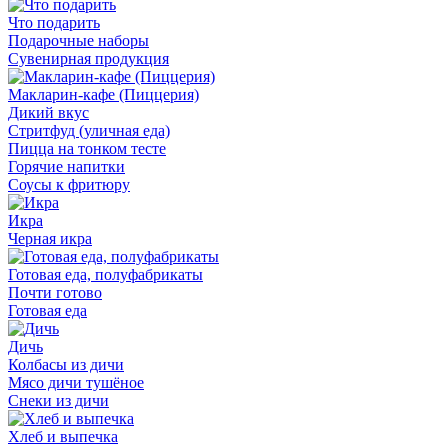
Что подарить
Подарочные наборы
Сувенирная продукция
Макларин-кафе (Пиццерия)
Дикий вкус
Стритфуд (уличная еда)
Пицца на тонком тесте
Горячие напитки
Соусы к фритюру
Икра
Черная икра
Готовая еда, полуфабрикаты
Почти готово
Готовая еда
Дичь
Колбасы из дичи
Мясо дичи тушёное
Снеки из дичи
Хлеб и выпечка