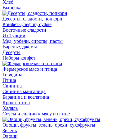
Хлеб
Выпечка
Десерты, сладости, попкорн
Конфеты, зефир, суфле
Восточные сладости
Из Турции
Мед, урбечи, сиропы, пасты
Варенье, джемы
Десерты
Наборы конфет
Фермерское мясо и птица
Говядина
Птица
Свинина
Свинина мангалица
Баранина и козлятина
Крольчатина
Халяль
Соусы и специи к мясу и птице
Овощи, фрукты, зелень, орехи, сухофрукты
Зелень
Овощи