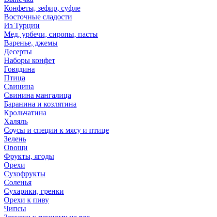
Конфеты, зефир, суфле
Восточные сладости
Из Турции
Мед, урбечи, сиропы, пасты
Варенье, джемы
Десерты
Наборы конфет
Говядина
Птица
Свинина
Свинина мангалица
Баранина и козлятина
Крольчатина
Халяль
Соусы и специи к мясу и птице
Зелень
Овощи
Фрукты, ягоды
Орехи
Сухофрукты
Соленья
Сухарики, гренки
Орехи к пиву
Чипсы