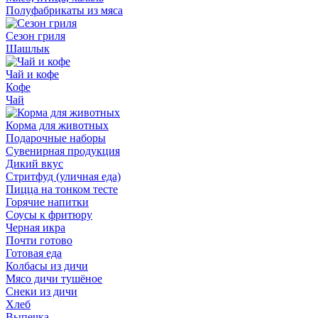
Полуфабрикаты из мяса
Сезон гриля
Шашлык
Чай и кофе
Кофе
Чай
Корма для животных
Подарочные наборы
Сувенирная продукция
Дикий вкус
Стритфуд (уличная еда)
Пицца на тонком тесте
Горячие напитки
Соусы к фритюру
Черная икра
Почти готово
Готовая еда
Колбасы из дичи
Мясо дичи тушёное
Снеки из дичи
Хлеб
Выпечка