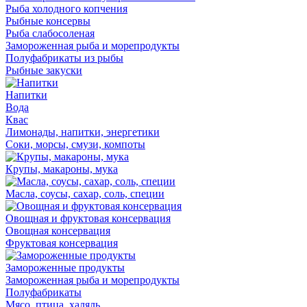
Рыба холодного копчения
Рыбные консервы
Рыба слабосоленая
Замороженная рыба и морепродукты
Полуфабрикаты из рыбы
Рыбные закуски
Напитки
Вода
Квас
Лимонады, напитки, энергетики
Соки, морсы, смузи, компоты
Крупы, макароны, мука
Масла, соусы, сахар, соль, специи
Овощная и фруктовая консервация
Овощная консервация
Фруктовая консервация
Замороженные продукты
Замороженная рыба и морепродукты
Полуфабрикаты
Мясо, птица, халяль