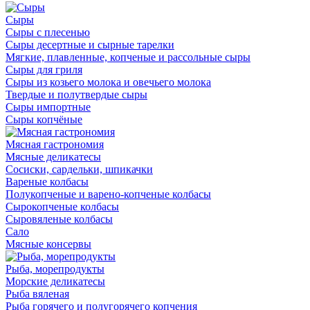
Сыры
Сыры с плесенью
Сыры десертные и сырные тарелки
Мягкие, плавленные, копченые и рассольные сыры
Сыры для гриля
Сыры из козьего молока и овечьего молока
Твердые и полутвердые сыры
Сыры импортные
Сыры копчёные
Мясная гастрономия
Мясные деликатесы
Сосиски, сардельки, шпикачки
Вареные колбасы
Полукопченые и варено-копченые колбасы
Сырокопченые колбасы
Сыровяленые колбасы
Сало
Мясные консервы
Рыба, морепродукты
Морские деликатесы
Рыба вяленая
Рыба горячего и полугорячего копчения