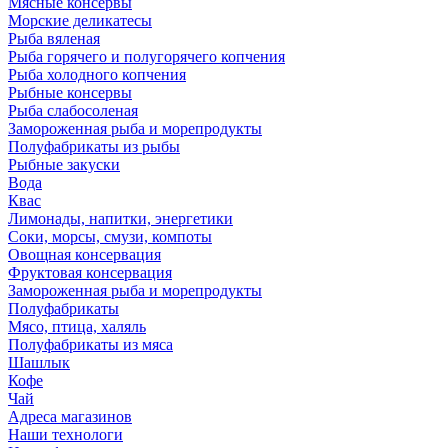
Мясные консервы
Морские деликатесы
Рыба вяленая
Рыба горячего и полугорячего копчения
Рыба холодного копчения
Рыбные консервы
Рыба слабосоленая
Замороженная рыба и морепродукты
Полуфабрикаты из рыбы
Рыбные закуски
Вода
Квас
Лимонады, напитки, энергетики
Соки, морсы, смузи, компоты
Овощная консервация
Фруктовая консервация
Замороженная рыба и морепродукты
Полуфабрикаты
Мясо, птица, халяль
Полуфабрикаты из мяса
Шашлык
Кофе
Чай
Адреса магазинов
Наши технологи