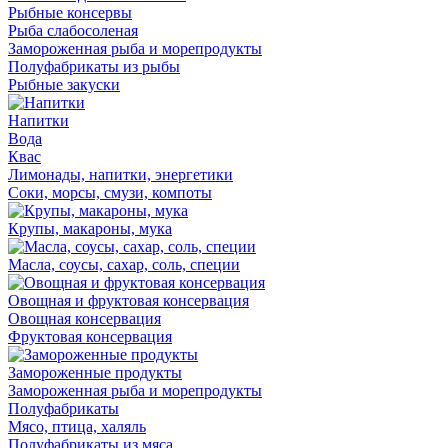
Рыбные консервы
Рыба слабосоленая
Замороженная рыба и морепродукты
Полуфабрикаты из рыбы
Рыбные закуски
Напитки
Вода
Квас
Лимонады, напитки, энергетики
Соки, морсы, смузи, компоты
Крупы, макароны, мука
Масла, соусы, сахар, соль, специи
Овощная и фруктовая консервация
Овощная консервация
Фруктовая консервация
Замороженные продукты
Замороженная рыба и морепродукты
Полуфабрикаты
Мясо, птица, халяль
Полуфабрикаты из мяса