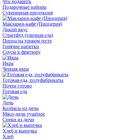
Что подарить
Подарочные наборы
Сувенирная продукция
Макларин-кафе (Пиццерия)
Дикий вкус
Стритфуд (уличная еда)
Пицца на тонком тесте
Горячие напитки
Соусы к фритюру
Икра
Черная икра
Готовая еда, полуфабрикаты
Почти готово
Готовая еда
Дичь
Колбасы из дичи
Мясо дичи тушёное
Снеки из дичи
Хлеб и выпечка
Хлеб