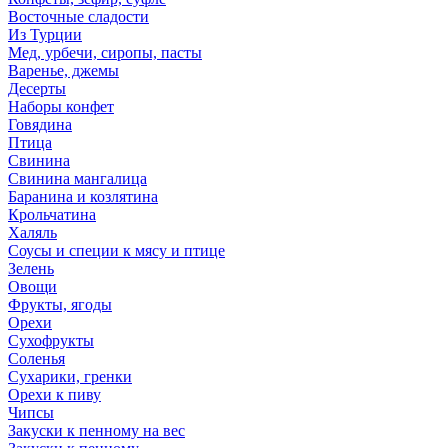
Восточные сладости
Из Турции
Мед, урбечи, сиропы, пасты
Варенье, джемы
Десерты
Наборы конфет
Говядина
Птица
Свинина
Свинина мангалица
Баранина и козлятина
Крольчатина
Халяль
Соусы и специи к мясу и птице
Зелень
Овощи
Фрукты, ягоды
Орехи
Сухофрукты
Соленья
Сухарики, гренки
Орехи к пиву
Чипсы
Закуски к пенному на вес