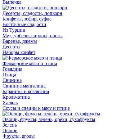
Выпечка
Десерты, сладости, попкорн
Конфеты, зефир, суфле
Восточные сладости
Из Турции
Мед, урбечи, сиропы, пасты
Варенье, джемы
Десерты
Наборы конфет
Фермерское мясо и птица
Говядина
Птица
Свинина
Свинина мангалица
Баранина и козлятина
Крольчатина
Халяль
Соусы и специи к мясу и птице
Овощи, фрукты, зелень, орехи, сухофрукты
Зелень
Овощи
Фрукты, ягоды