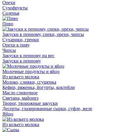
Орехи
Сухофрукты
Соленья
Пиво
Закуски к пенному, снеки, орехи, чипсы
Сухарики, гренки
Орехи к пиву
Чипсы
Закуски к пенному на вес
Закуски к пенному
Молочные продукты и яйцо
Из козьего молока
Молоко, сливки, сгущенка
Кефир, ряженка, йогурты, коктейли
Масло сливочное
Сметана, майонез
Творог, творожные закуски
Десерты, глазированные сырки, суфле, желе
Яйцо
Из козьего молока