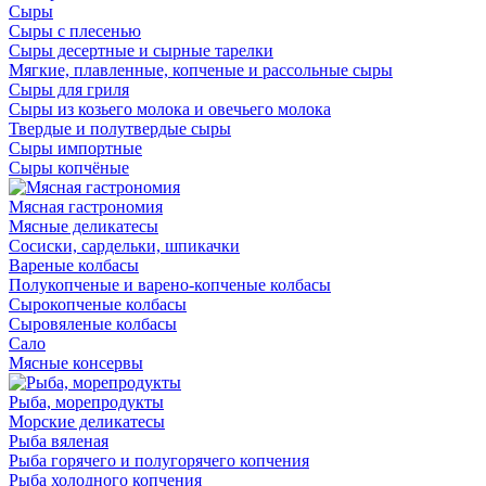
Сыры
Сыры с плесенью
Сыры десертные и сырные тарелки
Мягкие, плавленные, копченые и рассольные сыры
Сыры для гриля
Сыры из козьего молока и овечьего молока
Твердые и полутвердые сыры
Сыры импортные
Сыры копчёные
Мясная гастрономия
Мясные деликатесы
Сосиски, сардельки, шпикачки
Вареные колбасы
Полукопченые и варено-копченые колбасы
Сырокопченые колбасы
Сыровяленые колбасы
Сало
Мясные консервы
Рыба, морепродукты
Морские деликатесы
Рыба вяленая
Рыба горячего и полугорячего копчения
Рыба холодного копчения