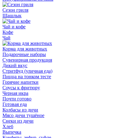
Сезон гриля
Шашлык
Чай и кофе
Кофе
Чай
Корма для животных
Подарочные наборы
Сувенирная продукция
Дикий вкус
Стритфуд (уличная еда)
Пицца на тонком тесте
Горячие напитки
Соусы к фритюру
Черная икра
Почти готово
Готовая еда
Колбасы из дичи
Мясо дичи тушёное
Снеки из дичи
Хлеб
Выпечка
Конфеты, зефир, суфле