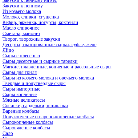
Закуски к пенному на вес
Закуски к пенному
Из козьего молока
Молоко, сливки, сгущенка
Кефир, ряженка, йогурты, коктейли
Масло сливочное
Сметана, майонез
Творог, творожные закуски
Десерты, глазированные сырки, суфле, желе
Яйцо
Сыры с плесенью
Сыры десертные и сырные тарелки
Мягкие, плавленные, копченые и рассольные сыры
Сыры для гриля
Сыры из козьего молока и овечьего молока
Твердые и полутвердые сыры
Сыры импортные
Сыры копчёные
Мясные деликатесы
Сосиски, сардельки, шпикачки
Вареные колбасы
Полукопченые и варено-копченые колбасы
Сырокопченые колбасы
Сыровяленые колбасы
Сало