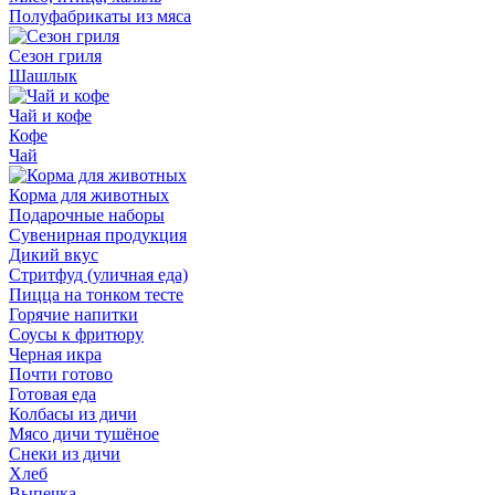
Полуфабрикаты из мяса
Сезон гриля
Шашлык
Чай и кофе
Кофе
Чай
Корма для животных
Подарочные наборы
Сувенирная продукция
Дикий вкус
Стритфуд (уличная еда)
Пицца на тонком тесте
Горячие напитки
Соусы к фритюру
Черная икра
Почти готово
Готовая еда
Колбасы из дичи
Мясо дичи тушёное
Снеки из дичи
Хлеб
Выпечка