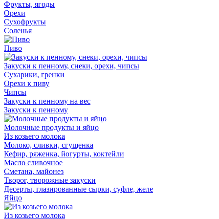
Фрукты, ягоды
Орехи
Сухофрукты
Соленья
Пиво
Закуски к пенному, снеки, орехи, чипсы
Сухарики, гренки
Орехи к пиву
Чипсы
Закуски к пенному на вес
Закуски к пенному
Молочные продукты и яйцо
Из козьего молока
Молоко, сливки, сгущенка
Кефир, ряженка, йогурты, коктейли
Масло сливочное
Сметана, майонез
Творог, творожные закуски
Десерты, глазированные сырки, суфле, желе
Яйцо
Из козьего молока