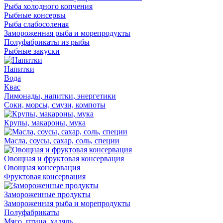
Рыба холодного копчения
Рыбные консервы
Рыба слабосоленая
Замороженная рыба и морепродукты
Полуфабрикаты из рыбы
Рыбные закуски
Напитки
Вода
Квас
Лимонады, напитки, энергетики
Соки, морсы, смузи, компоты
Крупы, макароны, мука
Масла, соусы, сахар, соль, специи
Овощная и фруктовая консервация
Овощная консервация
Фруктовая консервация
Замороженные продукты
Замороженная рыба и морепродукты
Полуфабрикаты
Мясо, птица, халяль