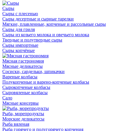
Сыры
Сыры с плесенью
Сыры десертные и сырные тарелки
Мягкие, плавленные, копченые и рассольные сыры
Сыры для гриля
Сыры из козьего молока и овечьего молока
Твердые и полутвердые сыры
Сыры импортные
Сыры копчёные
Мясная гастрономия
Мясные деликатесы
Сосиски, сардельки, шпикачки
Вареные колбасы
Полукопченые и варено-копченые колбасы
Сырокопченые колбасы
Сыровяленые колбасы
Сало
Мясные консервы
Рыба, морепродукты
Морские деликатесы
Рыба вяленая
Рыба горячего и полугорячего копчения