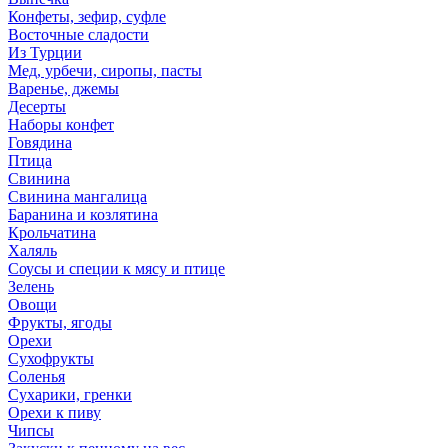
Конфеты, зефир, суфле
Восточные сладости
Из Турции
Мед, урбечи, сиропы, пасты
Варенье, джемы
Десерты
Наборы конфет
Говядина
Птица
Свинина
Свинина мангалица
Баранина и козлятина
Крольчатина
Халяль
Соусы и специи к мясу и птице
Зелень
Овощи
Фрукты, ягоды
Орехи
Сухофрукты
Соленья
Сухарики, гренки
Орехи к пиву
Чипсы