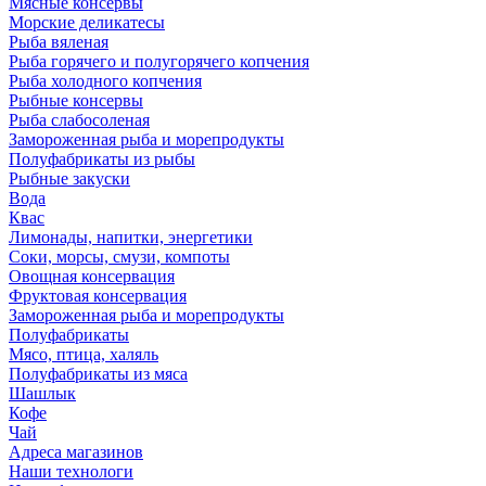
Мясные консервы
Морские деликатесы
Рыба вяленая
Рыба горячего и полугорячего копчения
Рыба холодного копчения
Рыбные консервы
Рыба слабосоленая
Замороженная рыба и морепродукты
Полуфабрикаты из рыбы
Рыбные закуски
Вода
Квас
Лимонады, напитки, энергетики
Соки, морсы, смузи, компоты
Овощная консервация
Фруктовая консервация
Замороженная рыба и морепродукты
Полуфабрикаты
Мясо, птица, халяль
Полуфабрикаты из мяса
Шашлык
Кофе
Чай
Адреса магазинов
Наши технологи