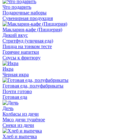
Что подарить
Подарочные наборы
Сувенирная продукция
Макларин-кафе (Пиццерия)
Дикий вкус
Стритфуд (уличная еда)
Пицца на тонком тесте
Горячие напитки
Соусы к фритюру
Икра
Черная икра
Готовая еда, полуфабрикаты
Почти готово
Готовая еда
Дичь
Колбасы из дичи
Мясо дичи тушёное
Снеки из дичи
Хлеб и выпечка