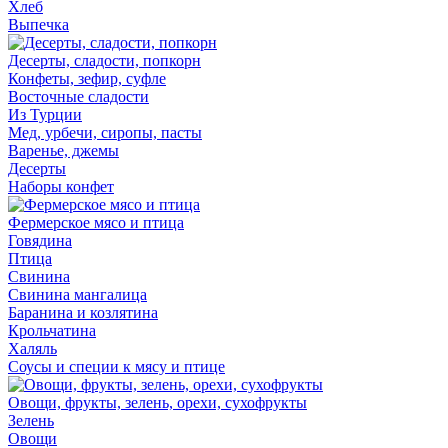
Хлеб
Выпечка
Десерты, сладости, попкорн
Конфеты, зефир, суфле
Восточные сладости
Из Турции
Мед, урбечи, сиропы, пасты
Варенье, джемы
Десерты
Наборы конфет
Фермерское мясо и птица
Говядина
Птица
Свинина
Свинина мангалица
Баранина и козлятина
Крольчатина
Халяль
Соусы и специи к мясу и птице
Овощи, фрукты, зелень, орехи, сухофрукты
Зелень
Овощи