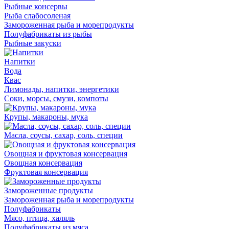
Рыбные консервы
Рыба слабосоленая
Замороженная рыба и морепродукты
Полуфабрикаты из рыбы
Рыбные закуски
Напитки
Вода
Квас
Лимонады, напитки, энергетики
Соки, морсы, смузи, компоты
Крупы, макароны, мука
Масла, соусы, сахар, соль, специи
Овощная и фруктовая консервация
Овощная консервация
Фруктовая консервация
Замороженные продукты
Замороженная рыба и морепродукты
Полуфабрикаты
Мясо, птица, халяль
Полуфабрикаты из мяса