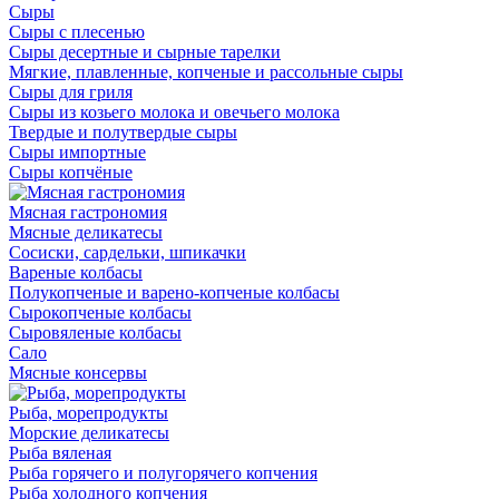
Сыры
Сыры с плесенью
Сыры десертные и сырные тарелки
Мягкие, плавленные, копченые и рассольные сыры
Сыры для гриля
Сыры из козьего молока и овечьего молока
Твердые и полутвердые сыры
Сыры импортные
Сыры копчёные
Мясная гастрономия
Мясные деликатесы
Сосиски, сардельки, шпикачки
Вареные колбасы
Полукопченые и варено-копченые колбасы
Сырокопченые колбасы
Сыровяленые колбасы
Сало
Мясные консервы
Рыба, морепродукты
Морские деликатесы
Рыба вяленая
Рыба горячего и полугорячего копчения
Рыба холодного копчения