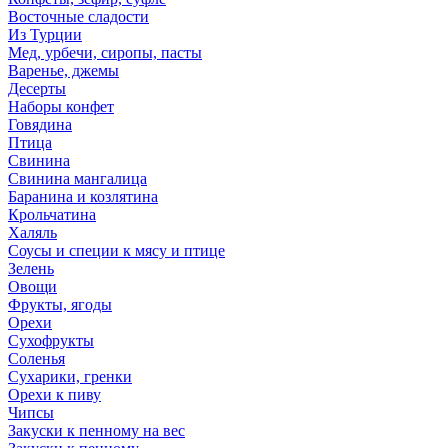
Восточные сладости
Из Турции
Мед, урбечи, сиропы, пасты
Варенье, джемы
Десерты
Наборы конфет
Говядина
Птица
Свинина
Свинина мангалица
Баранина и козлятина
Крольчатина
Халяль
Соусы и специи к мясу и птице
Зелень
Овощи
Фрукты, ягоды
Орехи
Сухофрукты
Соленья
Сухарики, гренки
Орехи к пиву
Чипсы
Закуски к пенному на вес