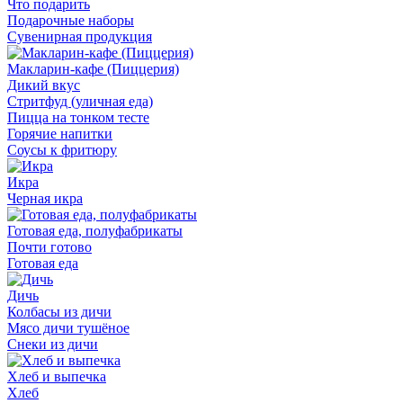
Что подарить
Подарочные наборы
Сувенирная продукция
Макларин-кафе (Пиццерия)
Дикий вкус
Стритфуд (уличная еда)
Пицца на тонком тесте
Горячие напитки
Соусы к фритюру
Икра
Черная икра
Готовая еда, полуфабрикаты
Почти готово
Готовая еда
Дичь
Колбасы из дичи
Мясо дичи тушёное
Снеки из дичи
Хлеб и выпечка
Хлеб