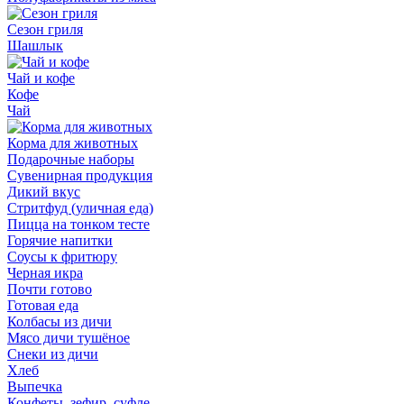
Сезон гриля
Шашлык
Чай и кофе
Кофе
Чай
Корма для животных
Подарочные наборы
Сувенирная продукция
Дикий вкус
Стритфуд (уличная еда)
Пицца на тонком тесте
Горячие напитки
Соусы к фритюру
Черная икра
Почти готово
Готовая еда
Колбасы из дичи
Мясо дичи тушёное
Снеки из дичи
Хлеб
Выпечка
Конфеты, зефир, суфле