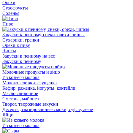
Орехи
Сухофрукты
Соленья
Пиво
Закуски к пенному, снеки, орехи, чипсы
Сухарики, гренки
Орехи к пиву
Чипсы
Закуски к пенному на вес
Закуски к пенному
Молочные продукты и яйцо
Из козьего молока
Молоко, сливки, сгущенка
Кефир, ряженка, йогурты, коктейли
Масло сливочное
Сметана, майонез
Творог, творожные закуски
Десерты, глазированные сырки, суфле, желе
Яйцо
Из козьего молока