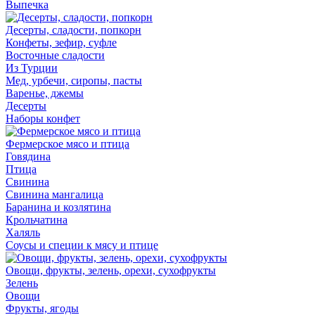
Выпечка
Десерты, сладости, попкорн
Конфеты, зефир, суфле
Восточные сладости
Из Турции
Мед, урбечи, сиропы, пасты
Варенье, джемы
Десерты
Наборы конфет
Фермерское мясо и птица
Говядина
Птица
Свинина
Свинина мангалица
Баранина и козлятина
Крольчатина
Халяль
Соусы и специи к мясу и птице
Овощи, фрукты, зелень, орехи, сухофрукты
Зелень
Овощи
Фрукты, ягоды