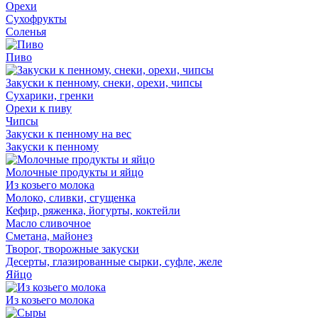
Орехи
Сухофрукты
Соленья
Пиво
Закуски к пенному, снеки, орехи, чипсы
Сухарики, гренки
Орехи к пиву
Чипсы
Закуски к пенному на вес
Закуски к пенному
Молочные продукты и яйцо
Из козьего молока
Молоко, сливки, сгущенка
Кефир, ряженка, йогурты, коктейли
Масло сливочное
Сметана, майонез
Творог, творожные закуски
Десерты, глазированные сырки, суфле, желе
Яйцо
Из козьего молока