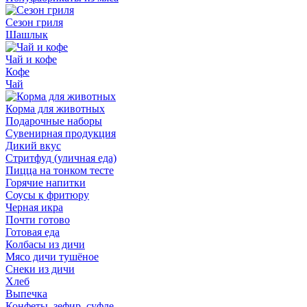
Сезон гриля
Шашлык
Чай и кофе
Кофе
Чай
Корма для животных
Подарочные наборы
Сувенирная продукция
Дикий вкус
Стритфуд (уличная еда)
Пицца на тонком тесте
Горячие напитки
Соусы к фритюру
Черная икра
Почти готово
Готовая еда
Колбасы из дичи
Мясо дичи тушёное
Снеки из дичи
Хлеб
Выпечка
Конфеты, зефир, суфле