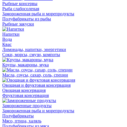
Рыбные консервы
Рыба слабосоленая
Замороженная рыба и морепродукты
Полуфабрикаты из рыбы
Рыбные закуски
Напитки
Вода
Квас
Лимонады, напитки, энергетики
Соки, морсы, смузи, компоты
Крупы, макароны, мука
Масла, соусы, сахар, соль, специи
Овощная и фруктовая консервация
Овощная консервация
Фруктовая консервация
Замороженные продукты
Замороженная рыба и морепродукты
Полуфабрикаты
Мясо, птица, халяль
Полуфабрикаты из мяса