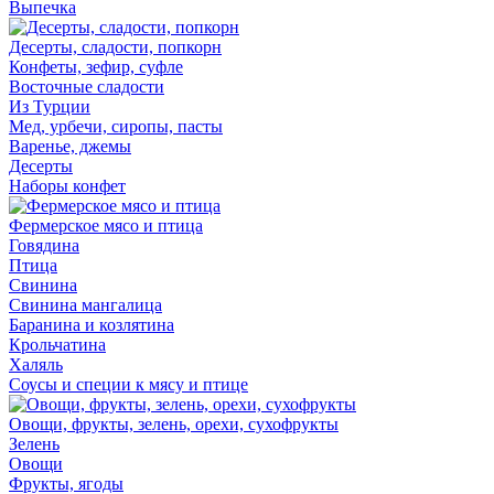
Выпечка
Десерты, сладости, попкорн
Конфеты, зефир, суфле
Восточные сладости
Из Турции
Мед, урбечи, сиропы, пасты
Варенье, джемы
Десерты
Наборы конфет
Фермерское мясо и птица
Говядина
Птица
Свинина
Свинина мангалица
Баранина и козлятина
Крольчатина
Халяль
Соусы и специи к мясу и птице
Овощи, фрукты, зелень, орехи, сухофрукты
Зелень
Овощи
Фрукты, ягоды