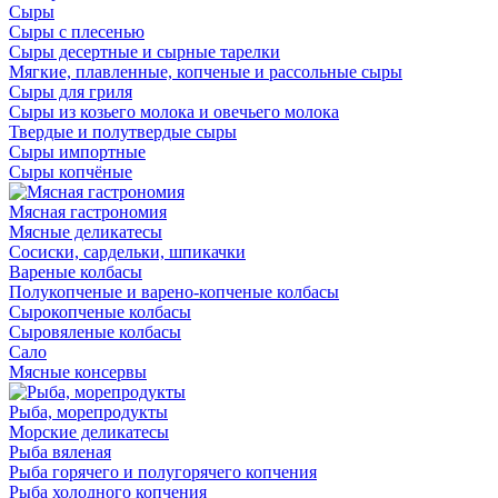
Сыры
Сыры с плесенью
Сыры десертные и сырные тарелки
Мягкие, плавленные, копченые и рассольные сыры
Сыры для гриля
Сыры из козьего молока и овечьего молока
Твердые и полутвердые сыры
Сыры импортные
Сыры копчёные
Мясная гастрономия
Мясные деликатесы
Сосиски, сардельки, шпикачки
Вареные колбасы
Полукопченые и варено-копченые колбасы
Сырокопченые колбасы
Сыровяленые колбасы
Сало
Мясные консервы
Рыба, морепродукты
Морские деликатесы
Рыба вяленая
Рыба горячего и полугорячего копчения
Рыба холодного копчения