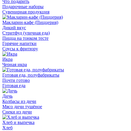
Что подарить
Подарочные наборы
Сувенирная продукция
Макларин-кафе (Пиццерия)
Дикий вкус
Стритфуд (уличная еда)
Пицца на тонком тесте
Горячие напитки
Соусы к фритюру
Икра
Черная икра
Готовая еда, полуфабрикаты
Почти готово
Готовая еда
Дичь
Колбасы из дичи
Мясо дичи тушёное
Снеки из дичи
Хлеб и выпечка
Хлеб