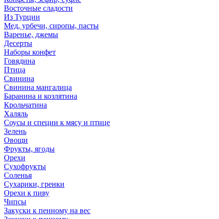
Восточные сладости
Из Турции
Мед, урбечи, сиропы, пасты
Варенье, джемы
Десерты
Наборы конфет
Говядина
Птица
Свинина
Свинина мангалица
Баранина и козлятина
Крольчатина
Халяль
Соусы и специи к мясу и птице
Зелень
Овощи
Фрукты, ягоды
Орехи
Сухофрукты
Соленья
Сухарики, гренки
Орехи к пиву
Чипсы
Закуски к пенному на вес